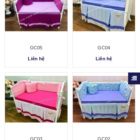
GC05
GC04
Liên hệ
Liên hệ
GC03
GC02