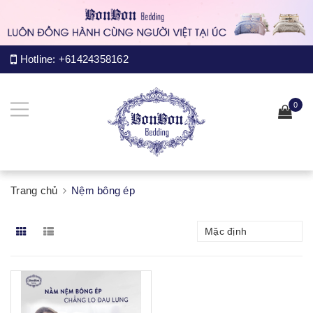
Hotline:
+61424358162
0
Trang chủ
Nệm bông ép
Mặc định