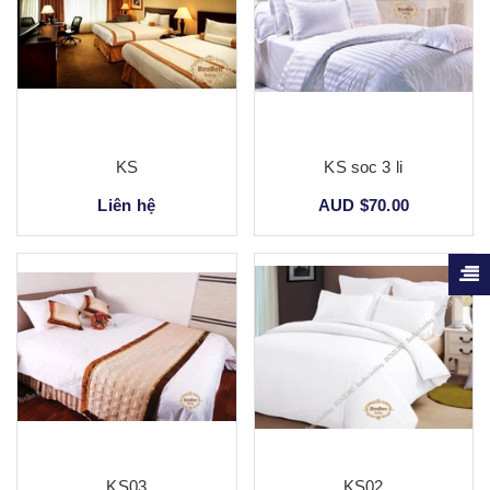
KS
KS soc 3 li
Liên hệ
AUD $70.00
KS03
KS02