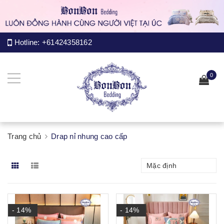
Hotline:
+61424358162
0
Trang chủ
Drap nỉ nhung cao cấp
Mặc định
- 14%
- 14%