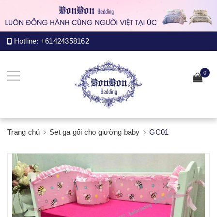
Hotline:
+61424358162
0
Trang chủ
Set ga gối cho giường baby
GC01