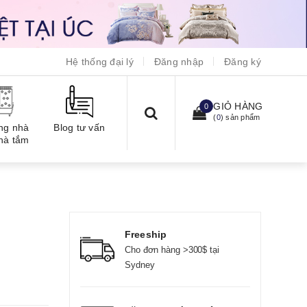
Hệ thống đại lý
Đăng nhập
Đăng ký
GIỎ HÀNG
0
(
0
) sản phẩm
ng nhà
Blog tư vấn
hà tắm
Freeship
Cho đơn hàng >300$ tại
Sydney