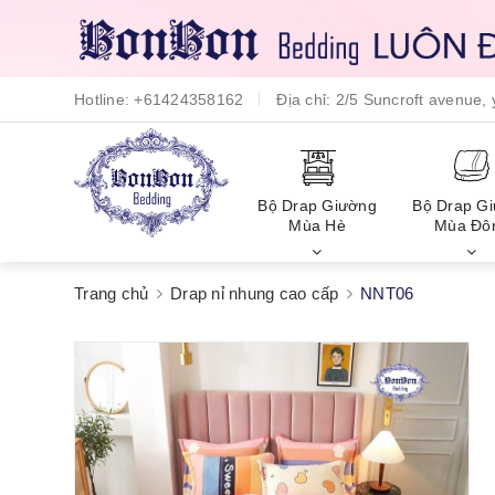
Hotline:
+61424358162
Địa chỉ:
2/5 Suncroft avenue
Bộ Drap Giường
Bộ Drap G
Mùa Hè
Mùa Đô
Trang chủ
Drap nỉ nhung cao cấp
NNT06