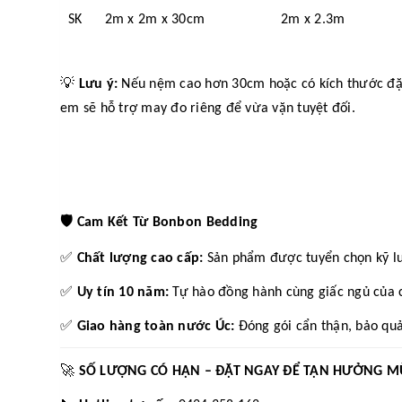
SK 2m x 2m x 30cm 2m x 2.3m
💡
Lưu ý:
Nếu nệm cao hơn 30cm hoặc có kích thước đặc b
em sẽ hỗ trợ may đo riêng để vừa vặn tuyệt đối.
🛡️
Cam Kết Từ Bonbon Bedding
✅
Chất lượng cao cấp:
Sản phẩm được tuyển chọn kỹ l
✅
Uy tín 10 năm:
Tự hào đồng hành cùng giấc ngủ của c
✅
Giao hàng toàn nước Úc:
Đóng gói cẩn thận, bảo quả
🚀
SỐ LƯỢNG CÓ HẠN – ĐẶT NGAY ĐỂ TẬN HƯỞNG M