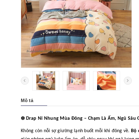
Mô tả
❄️
Drap Nỉ Nhung Mùa Đông – Chạm Là Ấm, Ngủ Sâu 
Không còn nỗi sợ giường lạnh buốt mỗi khi đông về.
Bộ 