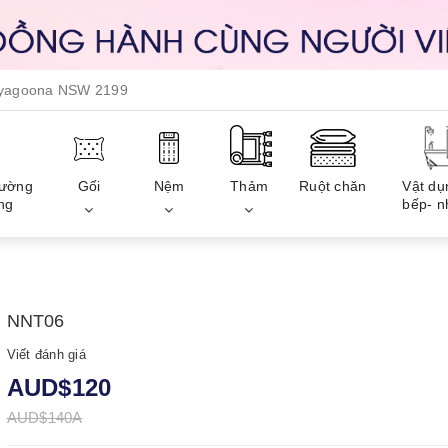
, yagoona NSW 2199
iường
Gối
Nệm
Thảm
Ruột chăn
Vật dụ
ng
bếp- n
NNT06
Viết đánh giá
AUD$120
AUD$140A