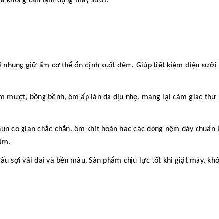
mà không cần lạm dụng máy sưởi.
ỉ nhung giữ ấm cơ thể ổn định suốt đêm. Giúp tiết kiệm điện sưởi 
 mượt, bồng bềnh, ôm ấp làn da dịu nhẹ, mang lại cảm giác thư 
hun co giãn chắc chắn, ôm khít hoàn hảo các dòng nệm dày chuẩn 
ằm.
ấu sợi vải dai và bền màu. Sản phẩm chịu lực tốt khi giặt máy, khô