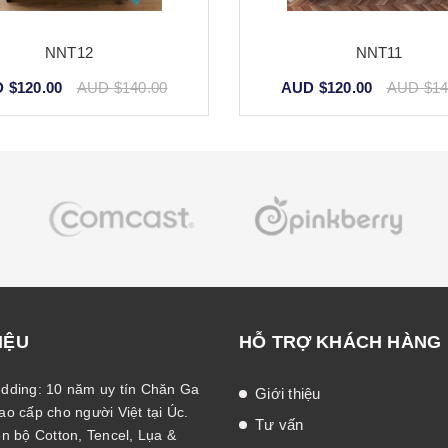
NNT12
NNT11
 $120.00
AUD $140.00
AUD $120.00
AUD $14
IỆU
HỖ TRỢ KHÁCH HÀNG
dding: 10 năm uy tín Chăn Ga
Giới thiệu
o cấp cho người Việt tại Úc.
Tư vấn
n bộ Cotton, Tencel, Lụa &