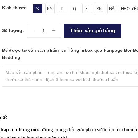
Kích thước
S
KS
D
Q
K
SK
ĐẶT THEO YÊ
-
+
Thêm vào giỏ hàng
Số lượng:
Để được tư vấn sản phẩm, vui lòng inbox qua Fanpage BonB
Bedding
Màu sắc sản phẩm trong ảnh có thể khác một chút so với thực tế,
thước có thể chênh lệch 3-5cm so với kích thước chuẩn
Giấc
drap nỉ nhung mùa đông
mang đến giải pháp sưởi ấm tự nhiên tu