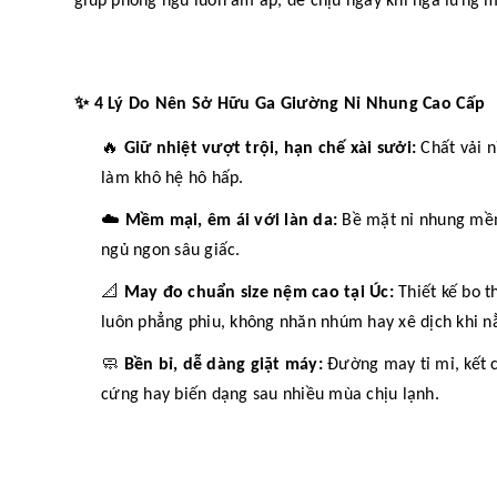
giúp phòng ngủ luôn ấm áp, dễ chịu ngay khi ngả lưng 
✨
4 Lý Do Nên Sở Hữu Ga Giường Nỉ Nhung Cao Cấp
🔥
Giữ nhiệt vượt trội, hạn chế xài sưởi:
Chất vải n
làm khô hệ hô hấp.
☁️
Mềm mại, êm ái với làn da:
Bề mặt nỉ nhung mềm
ngủ ngon sâu giấc.
📐
May đo chuẩn size nệm cao tại Úc:
Thiết kế bo t
luôn phẳng phiu, không nhăn nhúm hay xê dịch khi n
🧼
Bền bỉ, dễ dàng giặt máy:
Đường may tỉ mỉ, kết c
cứng hay biến dạng sau nhiều mùa chịu lạnh.