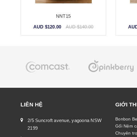
NNT15
AUD $120.00
AUD $140.00
AUD
LIÊN HỆ
GIỚI TH
Bonbon Be
2/5 Suncroft avenue, yagoona NSW
Gối Nệm ca
2199
Chuyên trọ