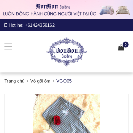
Hotline:
+61424358162
0
Trang chủ
Vỏ gối ôm
VGO05