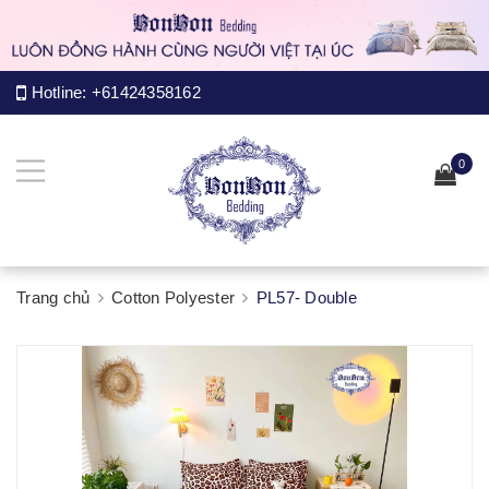
Hotline:
+61424358162
0
Trang chủ
Cotton Polyester
PL57- Double