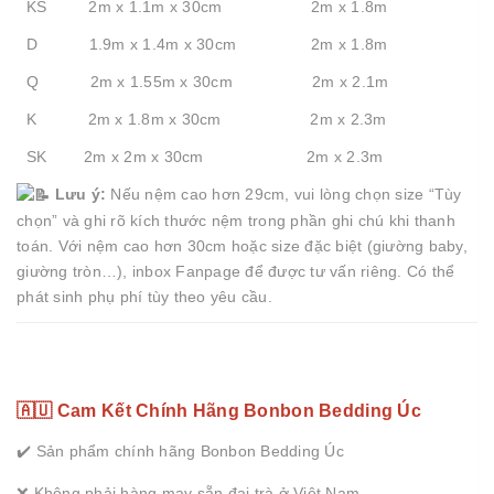
KS 2m x 1.1m x 30cm 2m x 1.8m
D 1.9m x 1.4m x 30cm 2m x 1.8m
Q 2m x 1.55m x 30cm 2m x 2.1m
K 2m x 1.8m x 30cm 2m x 2.3m
SK 2m x 2m x 30cm 2m x 2.3m
Lưu ý:
Nếu nệm cao hơn 29cm, vui lòng chọn size “Tùy
chọn” và ghi rõ kích thước nệm trong phần ghi chú khi thanh
toán. Với nệm cao hơn 30cm hoặc size đặc biệt (giường baby,
giường tròn…), inbox Fanpage để được tư vấn riêng. Có thể
phát sinh phụ phí tùy theo yêu cầu.
🇦🇺 Cam Kết Chính Hãng Bonbon Bedding Úc
✔️ Sản phẩm chính hãng Bonbon Bedding Úc
❌ Không phải hàng may sẵn đại trà ở Việt Nam