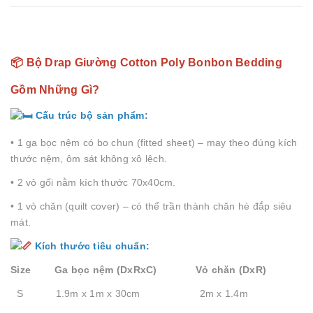
📦 Bộ Drap Giường Cotton Poly Bonbon Bedding
Gồm Những Gì?
Cấu trúc bộ sản phẩm:
• 1 ga bọc nệm có bo chun (fitted sheet) – may theo đúng kích
thước nệm, ôm sát không xô lệch.
• 2 vỏ gối nằm kích thước 70x40cm.
• 1 vỏ chăn (quilt cover) – có thể trần thành chăn hè đắp siêu
mát.
Kích thước tiêu chuẩn:
Size Ga bọc nệm (DxRxC) Vỏ chăn (DxR)
S 1.9m x 1m x 30cm 2m x 1.4m