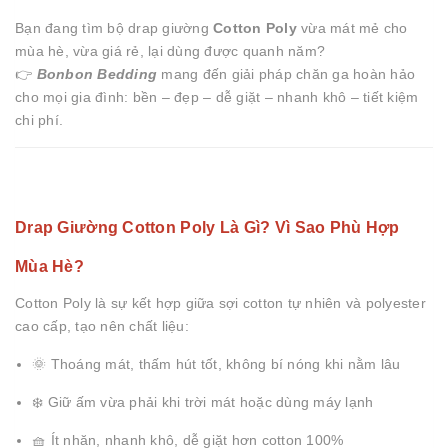
Bạn đang tìm bộ drap giường
Cotton Poly
vừa mát mẻ cho
mùa hè, vừa giá rẻ, lại dùng được quanh năm?
👉
Bonbon Bedding
mang đến giải pháp chăn ga hoàn hảo
cho mọi gia đình: bền – đẹp – dễ giặt – nhanh khô – tiết kiệm
chi phí.
Drap Giường Cotton Poly Là Gì? Vì Sao Phù Hợp
Mùa Hè?
Cotton Poly là sự kết hợp giữa sợi cotton tự nhiên và polyester
cao cấp, tạo nên chất liệu:
🌞 Thoáng mát, thấm hút tốt, không bí nóng khi nằm lâu
❄️ Giữ ấm vừa phải khi trời mát hoặc dùng máy lạnh
🧺 Ít nhăn, nhanh khô, dễ giặt hơn cotton 100%