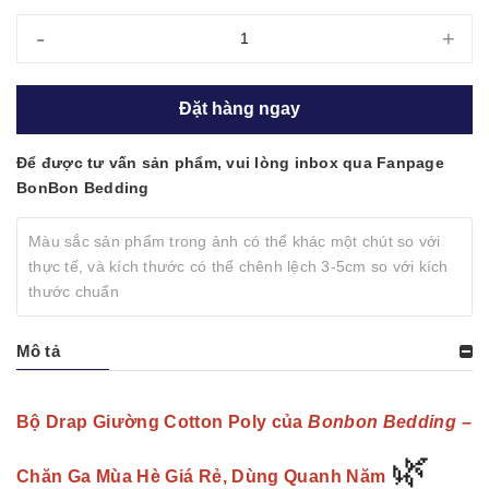
-
+
Đặt hàng ngay
Để được tư vấn sản phẩm, vui lòng inbox qua Fanpage
BonBon Bedding
Màu sắc sản phẩm trong ảnh có thể khác một chút so với
thực tế, và kích thước có thể chênh lệch 3-5cm so với kích
thước chuẩn
Mô tả
Bộ Drap Giường Cotton Poly của
Bonbon Bedding
–
🌿
Chăn Ga Mùa Hè Giá Rẻ, Dùng Quanh Năm