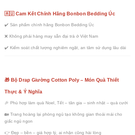
🇦🇺 Cam Kết Chính Hãng Bonbon Bedding Úc
✔️ Sản phẩm chính hãng Bonbon Bedding Úc
❌ Không phải hàng may sẵn đại trà ở Việt Nam
✔️ Kiểm soát chất lượng nghiêm ngặt, an tâm sử dụng lâu dài
🎁 Bộ Drap Giường Cotton Poly – Món Quà Thiết
Thực & Ý Nghĩa
🎉 Phù hợp làm quà Noel, Tết – tân gia – sinh nhật – quà cưới
🏡 Trang hoàng lại phòng ngủ tạo không gian thoải mái cho
giấc ngủ ngon
👉 Đẹp – bền – giá hợp lý, ai nhận cũng hài lòng