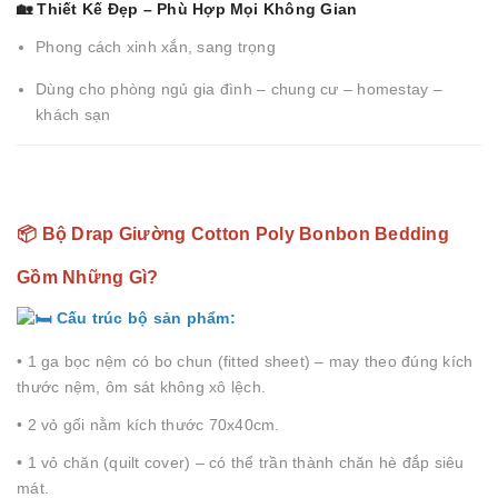
🏡 Thiết Kế Đẹp – Phù Hợp Mọi Không Gian
Phong cách xinh xắn, sang trọng
Dùng cho phòng ngủ gia đình – chung cư – homestay –
khách sạn
📦 Bộ Drap Giường Cotton Poly Bonbon Bedding
Gồm Những Gì?
Cấu trúc bộ sản phẩm:
• 1 ga bọc nệm có bo chun (fitted sheet) – may theo đúng kích
thước nệm, ôm sát không xô lệch.
• 2 vỏ gối nằm kích thước 70x40cm.
• 1 vỏ chăn (quilt cover) – có thể trần thành chăn hè đắp siêu
mát.