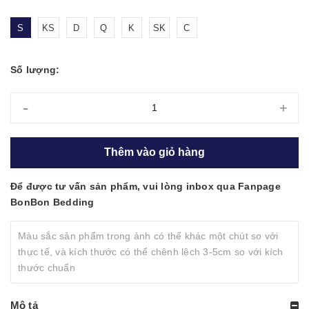
S
KS
D
Q
K
SK
C
Số lượng:
-
+
Thêm vào giỏ hàng
Để được tư vấn sản phẩm, vui lòng inbox qua Fanpage
BonBon Bedding
Màu sắc sản phẩm trong ảnh có thể khác một chút so với
thực tế, và kích thước có thể chênh lệch 3-5cm so với kích
thước chuẩn
Mô tả