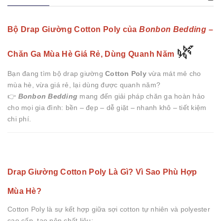
Bộ Drap Giường Cotton Poly của
Bonbon Bedding
–
🌿
Chăn Ga Mùa Hè Giá Rẻ, Dùng Quanh Năm
Bạn đang tìm bộ drap giường
Cotton Poly
vừa mát mẻ cho
mùa hè, vừa giá rẻ, lại dùng được quanh năm?
👉
Bonbon Bedding
mang đến giải pháp chăn ga hoàn hảo
cho mọi gia đình: bền – đẹp – dễ giặt – nhanh khô – tiết kiệm
chi phí.
Drap Giường Cotton Poly Là Gì? Vì Sao Phù Hợp
Mùa Hè?
Cotton Poly là sự kết hợp giữa sợi cotton tự nhiên và polyester
cao cấp, tạo nên chất liệu: