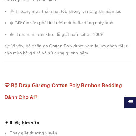
🌞 Thoáng mát, thấm hút tốt, không bí nóng khi nằm lâu
❄️ Giữ ấm vừa phải khi trời mát hoặc dùng máy lạnh
🧺 Ít nhăn, nhanh khô, dễ giặt hơn cotton 100%
👉 Vì vậy, bộ chăn ga Cotton Poly được xem là lựa chọn tối ưu
cho mùa hè giá rẻ và sử dụng quanh năm.
💡 Bộ Drap Giường Cotton Poly Bonbon Bedding
Dành Cho Ai?
👩‍🍼 Mẹ bỉm sữa
Thay giặt thường xuyên