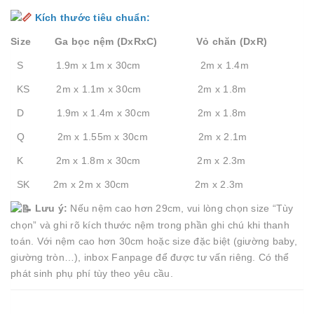
Kích thước tiêu chuẩn:
Size Ga bọc nệm (DxRxC) Vỏ chăn (DxR)
S 1.9m x 1m x 30cm 2m x 1.4m
KS 2m x 1.1m x 30cm 2m x 1.8m
D 1.9m x 1.4m x 30cm 2m x 1.8m
Q 2m x 1.55m x 30cm 2m x 2.1m
K 2m x 1.8m x 30cm 2m x 2.3m
SK 2m x 2m x 30cm 2m x 2.3m
Lưu ý:
Nếu nệm cao hơn 29cm, vui lòng chọn size “Tùy
chọn” và ghi rõ kích thước nệm trong phần ghi chú khi thanh
toán. Với nệm cao hơn 30cm hoặc size đặc biệt (giường baby,
giường tròn…), inbox Fanpage để được tư vấn riêng. Có thể
phát sinh phụ phí tùy theo yêu cầu.