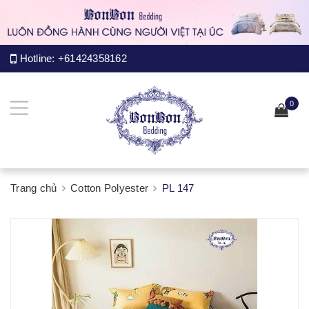
Hotline:
+61424358162
0
Trang chủ
Cotton Polyester
PL 147