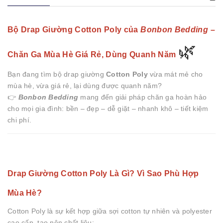
Bộ Drap Giường Cotton Poly của
Bonbon Bedding
–
🌿
Chăn Ga Mùa Hè Giá Rẻ, Dùng Quanh Năm
Bạn đang tìm bộ drap giường
Cotton Poly
vừa mát mẻ cho
mùa hè, vừa giá rẻ, lại dùng được quanh năm?
👉
Bonbon Bedding
mang đến giải pháp chăn ga hoàn hảo
cho mọi gia đình: bền – đẹp – dễ giặt – nhanh khô – tiết kiệm
chi phí.
Drap Giường Cotton Poly Là Gì? Vì Sao Phù Hợp
Mùa Hè?
Cotton Poly là sự kết hợp giữa sợi cotton tự nhiên và polyester
cao cấp, tạo nên chất liệu: