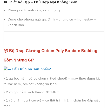
🏡 Thiết Kế Đẹp – Phù Hợp Mọi Không Gian
Phong cách xinh xắn, sang trọng
Dùng cho phòng ngủ gia đình – chung cư – homestay –
khách sạn
📦 Bộ Drap Giường Cotton Poly Bonbon Bedding
Gồm Những Gì?
Cấu trúc bộ sản phẩm:
• 1 ga bọc nệm có bo chun (fitted sheet) – may theo đúng kích
thước nệm, ôm sát không xô lệch.
• 2 vỏ gối nằm kích thước 70x40cm.
• 1 vỏ chăn (quilt cover) – có thể trần thành chăn hè đắp siêu
mát.