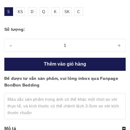
S
KS
D
Q
K
SK
C
Số lượng:
-
+
Thêm vào giỏ hàng
Để được tư vấn sản phẩm, vui lòng inbox qua Fanpage
BonBon Bedding
Màu sắc sản phẩm trong ảnh có thể khác một chút so với
thực tế, và kích thước có thể chênh lệch 3-5cm so với kích
thước chuẩn
Mô tả