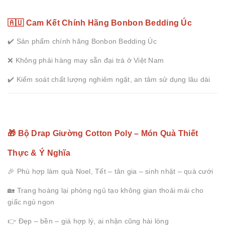
🇦🇺 Cam Kết Chính Hãng Bonbon Bedding Úc
✔️ Sản phẩm chính hãng Bonbon Bedding Úc
❌ Không phải hàng may sẵn đại trà ở Việt Nam
✔️ Kiểm soát chất lượng nghiêm ngặt, an tâm sử dụng lâu dài
🎁 Bộ Drap Giường Cotton Poly – Món Quà Thiết
Thực & Ý Nghĩa
🎉 Phù hợp làm quà Noel, Tết – tân gia – sinh nhật – quà cưới
🏡 Trang hoàng lại phòng ngủ tạo không gian thoải mái cho
giấc ngủ ngon
👉 Đẹp – bền – giá hợp lý, ai nhận cũng hài lòng