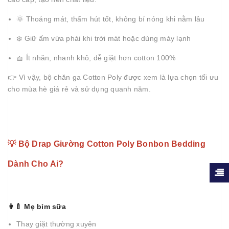
🌞 Thoáng mát, thấm hút tốt, không bí nóng khi nằm lâu
❄️ Giữ ấm vừa phải khi trời mát hoặc dùng máy lạnh
🧺 Ít nhăn, nhanh khô, dễ giặt hơn cotton 100%
👉 Vì vậy, bộ chăn ga Cotton Poly được xem là lựa chọn tối ưu
cho mùa hè giá rẻ và sử dụng quanh năm.
💡 Bộ Drap Giường Cotton Poly Bonbon Bedding
Dành Cho Ai?
👩‍🍼 Mẹ bỉm sữa
Thay giặt thường xuyên