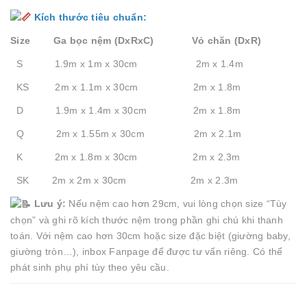
Kích thước tiêu chuẩn:
Size Ga bọc nệm (DxRxC) Vỏ chăn (DxR)
S 1.9m x 1m x 30cm 2m x 1.4m
KS 2m x 1.1m x 30cm 2m x 1.8m
D 1.9m x 1.4m x 30cm 2m x 1.8m
Q 2m x 1.55m x 30cm 2m x 2.1m
K 2m x 1.8m x 30cm 2m x 2.3m
SK 2m x 2m x 30cm 2m x 2.3m
Lưu ý:
Nếu nệm cao hơn 29cm, vui lòng chọn size “Tùy
chọn” và ghi rõ kích thước nệm trong phần ghi chú khi thanh
toán. Với nệm cao hơn 30cm hoặc size đặc biệt (giường baby,
giường tròn…), inbox Fanpage để được tư vấn riêng. Có thể
phát sinh phụ phí tùy theo yêu cầu.