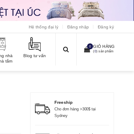
Hệ thống đại lý
Đăng nhập
Đăng ký
GIỎ HÀNG
0
(
0
) sản phẩm
ng nhà
Blog tư vấn
hà tắm
Freeship
Cho đơn hàng >300$ tại
Sydney