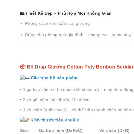
🏡 Thiết Kế Đẹp – Phù Hợp Mọi Không Gian
Phong cách xinh xắn, sang trọng
Dùng cho phòng ngủ gia đình – chung cư – homestay 
📦 Bộ Drap Giường Cotton Poly Bonbon Beddi
Cấu trúc bộ sản phẩm:
• 1 ga bọc nệm có bo chun (fitted sheet) – may theo đúng
• 2 vỏ gối nằm kích thước 70x40cm.
• 1 vỏ chăn (quilt cover) – có thể trần thành chăn hè đắp 
Kích thước tiêu chuẩn:
Size Ga bọc nệm (DxRxC) Vỏ chăn (DxR)