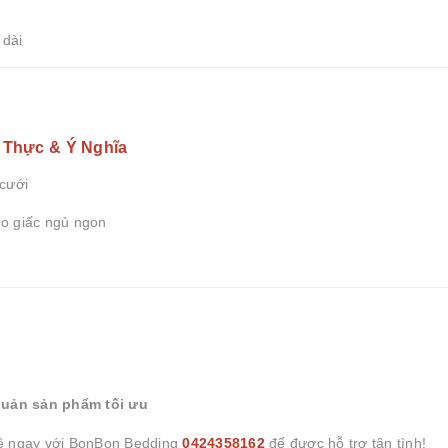
 dài
t Thực & Ý Nghĩa
 cưới
ho giấc ngủ ngon
quản sản phẩm tối ưu
ệ ngay với BonBon Bedding
0424358162
để được hỗ trợ tận tình!