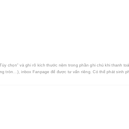
ùy chọn” và ghi rõ kích thước nệm trong phần ghi chú khi thanh toá
g tròn…), inbox Fanpage để được tư vấn riêng. Có thể phát sinh ph