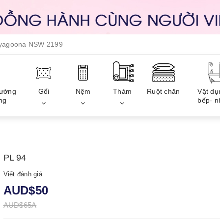
, yagoona NSW 2199
iường
Gối
Nệm
Thảm
Ruột chăn
Vật dụ
ng
bếp- n
PL 94
Viết đánh giá
AUD$50
AUD$65A