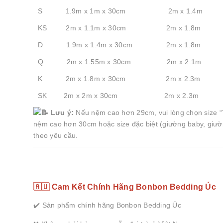
S 1.9m x 1m x 30cm 2m x 1.4m
KS 2m x 1.1m x 30cm 2m x 1.8m
D 1.9m x 1.4m x 30cm 2m x 1.8m
Q 2m x 1.55m x 30cm 2m x 2.1m
K 2m x 1.8m x 30cm 2m x 2.3m
SK 2m x 2m x 30cm 2m x 2.3m
Lưu ý:
Nếu nệm cao hơn 29cm, vui lòng chọn size “T
nệm cao hơn 30cm hoặc size đặc biệt (giường baby, giườn
theo yêu cầu.
🇦🇺 Cam Kết Chính Hãng Bonbon Bedding Úc
✔️ Sản phẩm chính hãng Bonbon Bedding Úc