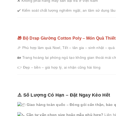
❌ Không phải hàng may sẵn đại trà ở Việt Nam
✔️ Kiểm soát chất lượng nghiêm ngặt, an tâm sử dụng lâu
🎁 Bộ Drap Giường Cotton Poly – Món Quà Thiế
🎉 Phù hợp làm quà Noel, Tết – tân gia – sinh nhật – quà
🏡 Trang hoàng lại phòng ngủ tạo không gian thoải mái c
👉 Đẹp – bền – giá hợp lý, ai nhận cũng hài lòng
⚠️ Số Lượng Có Hạn – Đặt Ngay Kẻo Hết
Giao hàng toàn quốc – Đóng gói cẩn thận, bảo 
Cần tư vấn chọn size hoặc mẫu phù hợp?
Liên h