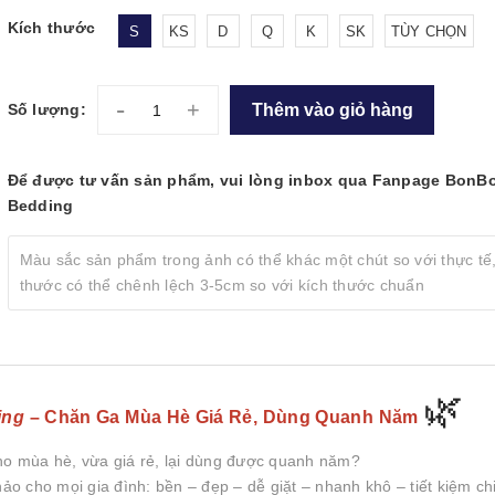
Kích thước
S
KS
D
Q
K
SK
TÙY CHỌN
-
+
Thêm vào giỏ hàng
Số lượng:
Để được tư vấn sản phẩm, vui lòng inbox qua Fanpage BonB
Bedding
Màu sắc sản phẩm trong ảnh có thể khác một chút so với thực tế,
thước có thể chênh lệch 3-5cm so với kích thước chuẩn
🌿
ing
– Chăn Ga Mùa Hè Giá Rẻ, Dùng Quanh Năm
o mùa hè, vừa giá rẻ, lại dùng được quanh năm?
 cho mọi gia đình: bền – đẹp – dễ giặt – nhanh khô – tiết kiệm chi