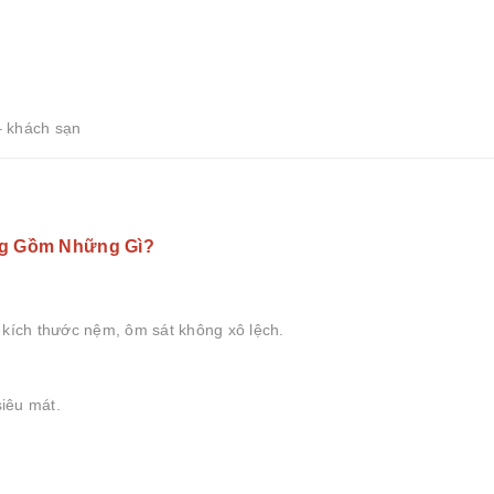
– khách sạn
ng Gồm Những Gì?
 kích thước nệm, ôm sát không xô lệch.
siêu mát.