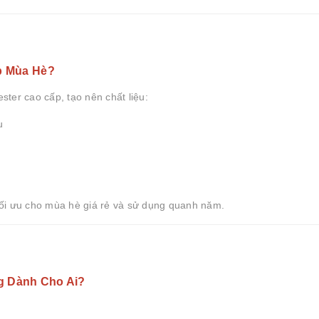
p Mùa Hè?
ester cao cấp, tạo nên chất liệu:
u
tối ưu cho mùa hè giá rẻ và sử dụng quanh năm.
g Dành Cho Ai?