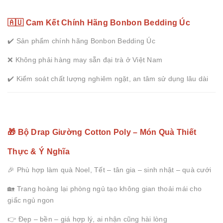
🇦🇺 Cam Kết Chính Hãng Bonbon Bedding Úc
✔️ Sản phẩm chính hãng Bonbon Bedding Úc
❌ Không phải hàng may sẵn đại trà ở Việt Nam
✔️ Kiểm soát chất lượng nghiêm ngặt, an tâm sử dụng lâu dài
🎁 Bộ Drap Giường Cotton Poly – Món Quà Thiết
Thực & Ý Nghĩa
🎉 Phù hợp làm quà Noel, Tết – tân gia – sinh nhật – quà cưới
🏡 Trang hoàng lại phòng ngủ tạo không gian thoải mái cho
giấc ngủ ngon
👉 Đẹp – bền – giá hợp lý, ai nhận cũng hài lòng