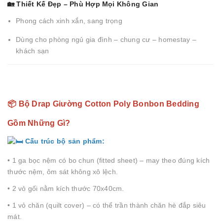
🏡 Thiết Kế Đẹp – Phù Hợp Mọi Không Gian
Phong cách xinh xắn, sang trọng
Dùng cho phòng ngủ gia đình – chung cư – homestay –
khách sạn
📦 Bộ Drap Giường Cotton Poly Bonbon Bedding
Gồm Những Gì?
Cấu trúc bộ sản phẩm:
• 1 ga bọc nệm có bo chun (fitted sheet) – may theo đúng kích
thước nệm, ôm sát không xô lệch.
• 2 vỏ gối nằm kích thước 70x40cm.
• 1 vỏ chăn (quilt cover) – có thể trần thành chăn hè đắp siêu
mát.