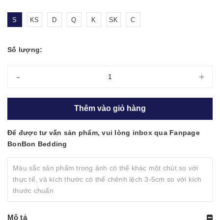
S
KS
D
Q
K
SK
C
Số lượng:
-
+
Thêm vào giỏ hàng
Để được tư vấn sản phẩm, vui lòng inbox qua Fanpage
BonBon Bedding
Màu sắc sản phẩm trong ảnh có thể khác một chút so với
thực tế, và kích thước có thể chênh lệch 3-5cm so với kích
thước chuẩn
Mô tả