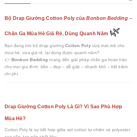
Bộ Drap Giường Cotton Poly của
Bonbon Bedding
–
🌿
Chăn Ga Mùa Hè Giá Rẻ, Dùng Quanh Năm
Bạn đang tìm bộ drap giường
Cotton Poly
vừa mát mẻ cho
mùa hè, vừa giá rẻ, lại dùng được quanh năm?
👉
Bonbon Bedding
mang đến giải pháp chăn ga hoàn hảo
cho mọi gia đình: bền – đẹp – dễ giặt – nhanh khô – tiết kiệm
chi phí.
Drap Giường Cotton Poly Là Gì? Vì Sao Phù Hợp
Mùa Hè?
Cotton Poly là sự kết hợp giữa sợi cotton tự nhiên và polyester
cao cấp, tạo nên chất liệu: