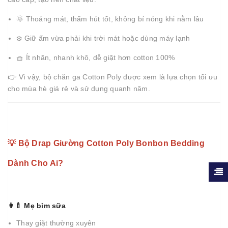
🌞 Thoáng mát, thấm hút tốt, không bí nóng khi nằm lâu
❄️ Giữ ấm vừa phải khi trời mát hoặc dùng máy lạnh
🧺 Ít nhăn, nhanh khô, dễ giặt hơn cotton 100%
👉 Vì vậy, bộ chăn ga Cotton Poly được xem là lựa chọn tối ưu
cho mùa hè giá rẻ và sử dụng quanh năm.
💡 Bộ Drap Giường Cotton Poly Bonbon Bedding
Dành Cho Ai?
👩‍🍼 Mẹ bỉm sữa
Thay giặt thường xuyên