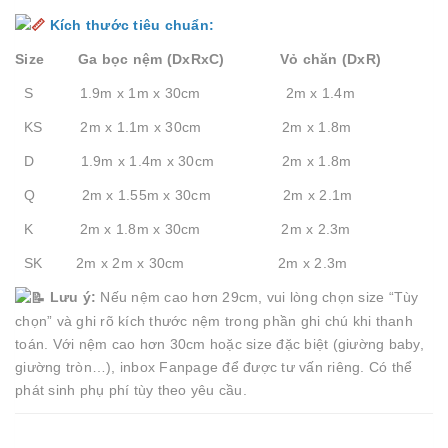
Kích thước tiêu chuẩn:
Size Ga bọc nệm (DxRxC) Vỏ chăn (DxR)
S 1.9m x 1m x 30cm 2m x 1.4m
KS 2m x 1.1m x 30cm 2m x 1.8m
D 1.9m x 1.4m x 30cm 2m x 1.8m
Q 2m x 1.55m x 30cm 2m x 2.1m
K 2m x 1.8m x 30cm 2m x 2.3m
SK 2m x 2m x 30cm 2m x 2.3m
Lưu ý:
Nếu nệm cao hơn 29cm, vui lòng chọn size “Tùy
chọn” và ghi rõ kích thước nệm trong phần ghi chú khi thanh
toán. Với nệm cao hơn 30cm hoặc size đặc biệt (giường baby,
giường tròn…), inbox Fanpage để được tư vấn riêng. Có thể
phát sinh phụ phí tùy theo yêu cầu.