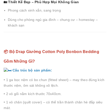
🏡 Thiết Kế Đẹp – Phù Hợp Mọi Không Gian
Phong cách xinh xắn, sang trọng
Dùng cho phòng ngủ gia đình – chung cư – homestay –
khách sạn
📦 Bộ Drap Giường Cotton Poly Bonbon Bedding
Gồm Những Gì?
Cấu trúc bộ sản phẩm:
• 1 ga bọc nệm có bo chun (fitted sheet) – may theo đúng kích
thước nệm, ôm sát không xô lệch.
• 2 vỏ gối nằm kích thước 70x40cm.
• 1 vỏ chăn (quilt cover) – có thể trần thành chăn hè đắp siêu
mát.