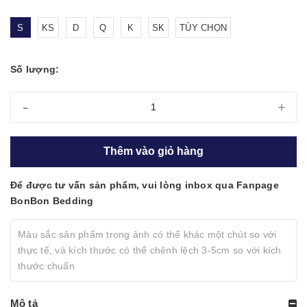
S
KS
D
Q
K
SK
TÙY CHỌN
Số lượng:
-
+
Thêm vào giỏ hàng
Để được tư vấn sản phẩm, vui lòng inbox qua Fanpage
BonBon Bedding
Màu sắc sản phẩm trong ảnh có thể khác một chút so với
thực tế, và kích thước có thể chênh lệch 3-5cm so với kích
thước chuẩn
Mô tả