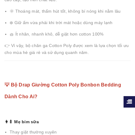
🌞 Thoáng mát, thấm hút tốt, không bí nóng khi nằm lâu
❄️ Giữ ấm vừa phải khi trời mát hoặc dùng máy lạnh
🧺 Ít nhăn, nhanh khô, dễ giặt hơn cotton 100%
👉 Vì vậy, bộ chăn ga Cotton Poly được xem là lựa chọn tối ưu
cho mùa hè giá rẻ và sử dụng quanh năm.
💡 Bộ Drap Giường Cotton Poly Bonbon Bedding
Dành Cho Ai?
👩‍🍼 Mẹ bỉm sữa
Thay giặt thường xuyên