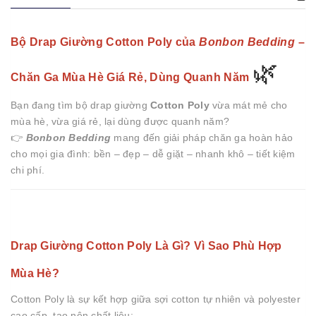
Bộ Drap Giường Cotton Poly của
Bonbon Bedding
–
🌿
Chăn Ga Mùa Hè Giá Rẻ, Dùng Quanh Năm
Bạn đang tìm bộ drap giường
Cotton Poly
vừa mát mẻ cho
mùa hè, vừa giá rẻ, lại dùng được quanh năm?
👉
Bonbon Bedding
mang đến giải pháp chăn ga hoàn hảo
cho mọi gia đình: bền – đẹp – dễ giặt – nhanh khô – tiết kiệm
chi phí.
Drap Giường Cotton Poly Là Gì? Vì Sao Phù Hợp
Mùa Hè?
Cotton Poly là sự kết hợp giữa sợi cotton tự nhiên và polyester
cao cấp, tạo nên chất liệu: