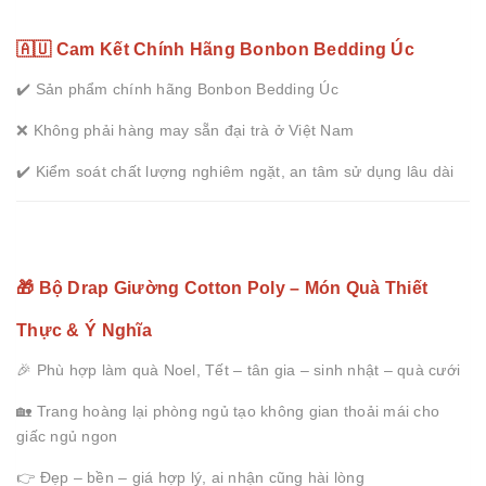
🇦🇺 Cam Kết Chính Hãng Bonbon Bedding Úc
✔️ Sản phẩm chính hãng Bonbon Bedding Úc
❌ Không phải hàng may sẵn đại trà ở Việt Nam
✔️ Kiểm soát chất lượng nghiêm ngặt, an tâm sử dụng lâu dài
🎁 Bộ Drap Giường Cotton Poly – Món Quà Thiết
Thực & Ý Nghĩa
🎉 Phù hợp làm quà Noel, Tết – tân gia – sinh nhật – quà cưới
🏡 Trang hoàng lại phòng ngủ tạo không gian thoải mái cho
giấc ngủ ngon
👉 Đẹp – bền – giá hợp lý, ai nhận cũng hài lòng