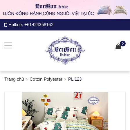
Hotline:
+61424358162
0
Trang chủ
Cotton Polyester
PL 123