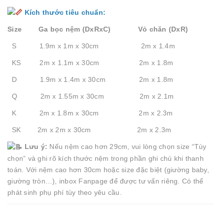
Kích thước tiêu chuẩn:
Size Ga bọc nệm (DxRxC) Vỏ chăn (DxR)
S 1.9m x 1m x 30cm 2m x 1.4m
KS 2m x 1.1m x 30cm 2m x 1.8m
D 1.9m x 1.4m x 30cm 2m x 1.8m
Q 2m x 1.55m x 30cm 2m x 2.1m
K 2m x 1.8m x 30cm 2m x 2.3m
SK 2m x 2m x 30cm 2m x 2.3m
Lưu ý:
Nếu nệm cao hơn 29cm, vui lòng chọn size “Tùy
chọn” và ghi rõ kích thước nệm trong phần ghi chú khi thanh
toán. Với nệm cao hơn 30cm hoặc size đặc biệt (giường baby,
giường tròn…), inbox Fanpage để được tư vấn riêng. Có thể
phát sinh phụ phí tùy theo yêu cầu.