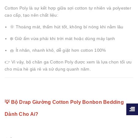
Cotton Poly là sự kết hợp giữa sợi cotton tự nhiên và polyester
cao cấp, tạo nên chất liệu:
🌞 Thoáng mát, thấm hút tốt, không bí nóng khi nằm lâu
❄️ Giữ ấm vừa phải khi trời mát hoặc dùng máy lạnh
🧺 Ít nhăn, nhanh khô, dễ giặt hơn cotton 100%
👉 Vì vậy, bộ chăn ga Cotton Poly được xem là lựa chọn tối ưu
cho mùa hè giá rẻ và sử dụng quanh năm.
💡 Bộ Drap Giường Cotton Poly Bonbon Bedding
Dành Cho Ai?