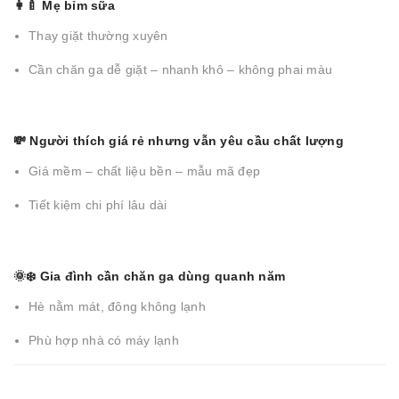
👩‍🍼 Mẹ bỉm sữa
Thay giặt thường xuyên
Cần chăn ga dễ giặt – nhanh khô – không phai màu
💸 Người thích giá rẻ nhưng vẫn yêu cầu chất lượng
Giá mềm – chất liệu bền – mẫu mã đẹp
Tiết kiệm chi phí lâu dài
🌞❄️ Gia đình cần chăn ga dùng quanh năm
Hè nằm mát, đông không lạnh
Phù hợp nhà có máy lạnh