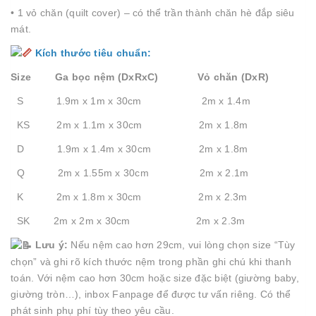
• 1 vỏ chăn (quilt cover) – có thể trần thành chăn hè đắp siêu
mát.
Kích thước tiêu chuẩn:
Size Ga bọc nệm (DxRxC) Vỏ chăn (DxR)
S 1.9m x 1m x 30cm 2m x 1.4m
KS 2m x 1.1m x 30cm 2m x 1.8m
D 1.9m x 1.4m x 30cm 2m x 1.8m
Q 2m x 1.55m x 30cm 2m x 2.1m
K 2m x 1.8m x 30cm 2m x 2.3m
SK 2m x 2m x 30cm 2m x 2.3m
Lưu ý:
Nếu nệm cao hơn 29cm, vui lòng chọn size “Tùy
chọn” và ghi rõ kích thước nệm trong phần ghi chú khi thanh
toán. Với nệm cao hơn 30cm hoặc size đặc biệt (giường baby,
giường tròn…), inbox Fanpage để được tư vấn riêng. Có thể
phát sinh phụ phí tùy theo yêu cầu.