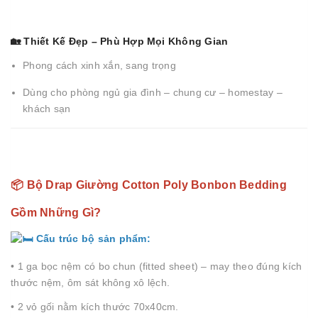
🏡 Thiết Kế Đẹp – Phù Hợp Mọi Không Gian
Phong cách xinh xắn, sang trọng
Dùng cho phòng ngủ gia đình – chung cư – homestay –
khách sạn
📦 Bộ Drap Giường Cotton Poly Bonbon Bedding
Gồm Những Gì?
Cấu trúc bộ sản phẩm:
• 1 ga bọc nệm có bo chun (fitted sheet) – may theo đúng kích
thước nệm, ôm sát không xô lệch.
• 2 vỏ gối nằm kích thước 70x40cm.