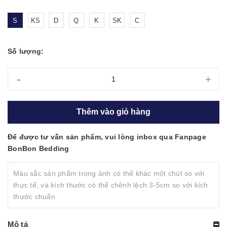
S
KS
D
Q
K
SK
C
Số lượng:
-
+
Thêm vào giỏ hàng
Để được tư vấn sản phẩm, vui lòng inbox qua Fanpage
BonBon Bedding
Màu sắc sản phẩm trong ảnh có thể khác một chút so với
thực tế, và kích thước có thể chênh lệch 3-5cm so với kích
thước chuẩn
Mô tả