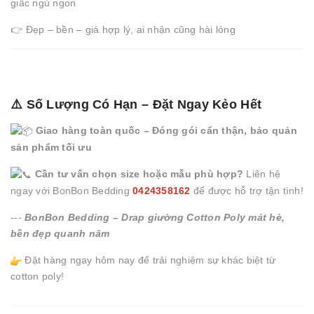
giấc ngủ ngon
👉 Đẹp – bền – giá hợp lý, ai nhận cũng hài lòng
⚠️ Số Lượng Có Hạn – Đặt Ngay Kẻo Hết
Giao hàng toàn quốc – Đóng gói cẩn thận, bảo quản
sản phẩm tối ưu
Cần tư vấn chọn size hoặc mẫu phù hợp?
Liên hệ
ngay với BonBon Bedding
0424358162
để được hỗ trợ tận tình!
---
BonBon Bedding – Drap giường Cotton Poly mát hè,
bền đẹp quanh năm
Đặt hàng ngay hôm nay để trải nghiệm sự khác biệt từ
cotton poly!