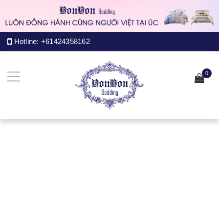
Hotline:
+61424358162
0