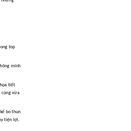
h những
rong top
thông minh
họa tiết
m cúng vừa
kế bo thun
 tiện lợi.