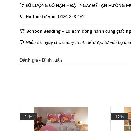
🚀
SỐ LƯỢNG CÓ HẠN – ĐẶT NGAY ĐỂ TẬN HƯỞNG M
📞
Hotline tư vấn:
0424 358 162
🏆
Bonbon Bedding – 10 năm đồng hành cùng giấc ngủ 
💬
Nhắn tin ngay cho chúng mình để được tư vấn bộ chă
Đánh giá - Bình luận
- 13%
- 13%