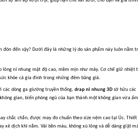
đến sự ấm áp vượt trội, giúp hạn chế xài sưởi, cho bạn và gia đìn
n đón đến vậy? Dưới đây là những lý do sản phẩm này luôn nằm t
 lông nỉ nhung mật độ cao, mềm mịn như mây. Cơ chế giữ nhiệt 
sức khỏe cả gia đình trong những đêm băng giá.
i các dòng ga giường truyền thống,
drap nỉ nhung 3D
sở hữu các 
u không gian, biến phòng ngủ của bạn thành một không gian vừa ấ
 chắc chắn, được may đo chuẩn theo size nệm cao tại Úc. Thiết 
y xê dịch khi nằm. Vải bền màu, không xù lông và dễ dàng giặt máy