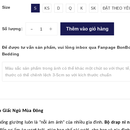
Size
S
KS
D
Q
K
SK
ĐẶT THEO YÊ
-
+
Thêm vào giỏ hàng
Số lượng:
Để được tư vấn sản phẩm, vui lòng inbox qua Fanpage BonB
Bedding
Màu sắc sản phẩm trong ảnh có thể khác một chút so với thực tế,
thước có thể chênh lệch 3-5cm so với kích thước chuẩn
o Giấc Ngủ Mùa Đông
uống giường luôn là "nỗi ám ảnh" của nhiều gia đình.
Bộ drap nỉ 