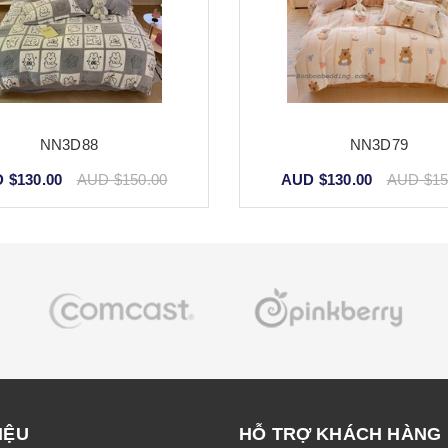
NN3D88
NN3D79
 $130.00
AUD $150.00
AUD $130.00
AUD $15
IỆU
HỖ TRỢ KHÁCH HÀNG