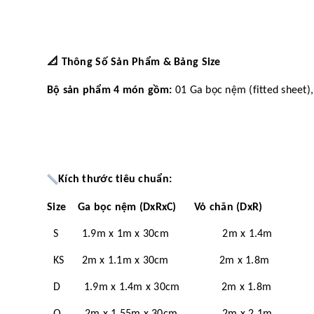
📐
Thông Số Sản Phẩm & Bảng Size
Bộ sản phẩm 4 món gồm:
01 Ga bọc nệm (fitted sheet),
Kích thước tiêu chuẩn:
Size Ga bọc nệm (DxRxC) Vỏ chăn (DxR)
S 1.9m x 1m x 30cm 2m x 1.4m
KS 2m x 1.1m x 30cm 2m x 1.8m
D 1.9m x 1.4m x 30cm 2m x 1.8m
Q 2m x 1.55m x 30cm 2m x 2.1m