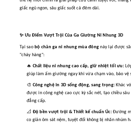
thế hệ mới chính là giải pháp cứu cánh tuyệt vời, mang 
giấc ngủ ngon, sâu giấc suốt cả đêm dài.
✨
Ưu Điểm Vượt Trội Của Ga Giường Nỉ Nhung 3D
Tại sao
bộ chăn ga nỉ nhung mùa đông
này lại được să
"cháy hàng":
🔥
Chất liệu nỉ nhung cao cấp, giữ nhiệt tối ưu:
Lớp
giúp làm ấm giường ngay khi vừa chạm vào, bảo vệ 
🎨
Công nghệ in 3D sống động, sang trọng:
Khác vớ
được in công nghệ cao cực kỳ sắc nét, tạo chiều sâ
đẳng cấp.
📐
Độ bền vượt trội & Thiết kế chuẩn Úc:
Đường may
co giãn ôm sát nệm, tuyệt đối không bị nhăn nhúm ha