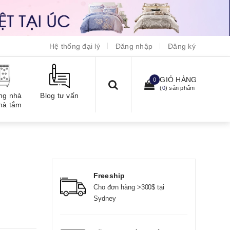
Hệ thống đại lý
Đăng nhập
Đăng ký
GIỎ HÀNG
0
(
0
) sản phẩm
ng nhà
Blog tư vấn
hà tắm
Freeship
Cho đơn hàng >300$ tại
Sydney