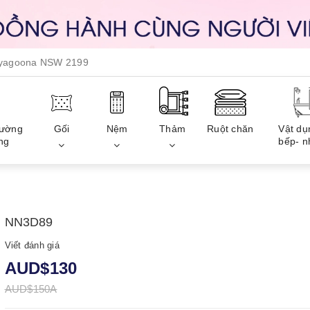
, yagoona NSW 2199
iường
Gối
Nệm
Thảm
Ruột chăn
Vật dụ
ng
bếp- n
NN3D89
Viết đánh giá
AUD$130
AUD$150A