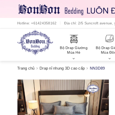
Hotline:
+61424358162
Địa chỉ:
2/5 Suncroft avenue
Bộ Drap Giường
Bộ Drap G
Mùa Hè
Mùa Đô
Trang chủ
Drap nỉ nhung 3D cao cấp
NN3D89