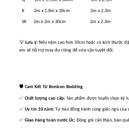
K 2m x 1.8m x 30cm 2m x 2.3m
SK 2m x 2m x 30cm 2m x 2.3m
💡
Lưu ý:
Nếu nệm cao hơn 30cm hoặc có kích thước đặc b
em sẽ hỗ trợ may đo riêng để vừa vặn tuyệt đối.
🛡️
Cam Kết Từ Bonbon Bedding
✅
Chất lượng cao cấp:
Sản phẩm được tuyển chọn kỹ l
✅
Uy tín 10 năm:
Tự hào đồng hành cùng giấc ngủ của c
✅
Giao hàng toàn nước Úc:
Đóng gói cẩn thận, bảo quả