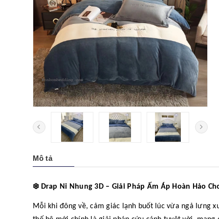
Mô tả
❄️
Drap Nỉ Nhung 3D – Giải Pháp Ấm Áp Hoàn Hảo Ch
Mỗi khi đông về, cảm giác lạnh buốt lúc vừa ngả lưng x