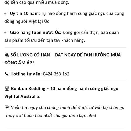
độ bền cao qua nhiều mùa đông.
✅
Uy tín 10 năm:
Tự hào đồng hành cùng giấc ngủ của cộng
đồng người Việt tại Úc.
✅
Giao hàng toàn nước Úc:
Đóng gói cẩn thận, bảo quản
sản phẩm tối ưu đến tận tay khách hàng.
🚀
SỐ LƯỢNG CÓ HẠN – ĐẶT NGAY ĐỂ TẬN HƯỞNG MÙA
ĐÔNG ẤM ÁP!
📞
Hotline tư vấn:
0424 358 162
🏆
Bonbon Bedding – 10 năm đồng hành cùng giấc ngủ
Việt tại Australia.
💬
Nhắn tin ngay cho chúng mình để được tư vấn bộ chăn ga
"may đo" hoàn hảo nhất cho gia đình bạn nhé!