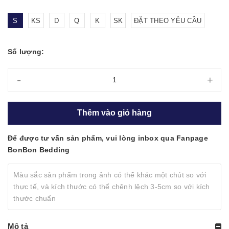
S
KS
D
Q
K
SK
ĐẶT THEO YÊU CẦU
Số lượng:
-
+
Thêm vào giỏ hàng
Để được tư vấn sản phẩm, vui lòng inbox qua Fanpage
BonBon Bedding
Màu sắc sản phẩm trong ảnh có thể khác một chút so với
thực tế, và kích thước có thể chênh lệch 3-5cm so với kích
thước chuẩn
Mô tả