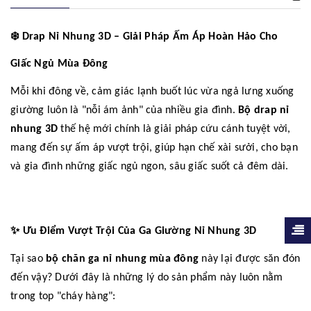
❄️
Drap Nỉ Nhung 3D – Giải Pháp Ấm Áp Hoàn Hảo Cho
Giấc Ngủ Mùa Đông
Mỗi khi đông về, cảm giác lạnh buốt lúc vừa ngả lưng xuống
giường luôn là "nỗi ám ảnh" của nhiều gia đình.
Bộ drap nỉ
nhung 3D
thế hệ mới chính là giải pháp cứu cánh tuyệt vời,
mang đến sự ấm áp vượt trội, giúp hạn chế xài sưởi, cho bạn
và gia đình những giấc ngủ ngon, sâu giấc suốt cả đêm dài.
✨
Ưu Điểm Vượt Trội Của Ga Giường Nỉ Nhung 3D
Tại sao
bộ chăn ga nỉ nhung mùa đông
này lại được săn đón
đến vậy? Dưới đây là những lý do sản phẩm này luôn nằm
trong top "cháy hàng":