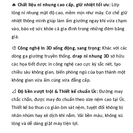
🔥
Chất liệu nỉ nhung cao cấp, giữ nhiệt tối ưu:
Lớp
lông nỉ nhung mật độ cao, mềm mịn như mây. Cơ chế giữ
nhiệt thông minh giúp làm ấm giường ngay khi vừa chạm
vào, bảo vệ sức khỏe cả gia đình trong những đêm băng
giá.
🎨
Công nghệ in 3D sống động, sang trọng:
Khác với các
dòng ga giường truyền thống,
drap nỉ nhung 3D
sở hữu
các họa tiết được in công nghệ cao cực kỳ sắc nét, tạo
chiều sâu không gian, biến phòng ngủ của bạn thành một
không gian vừa ấm cúng vừa đẳng cấp.
📐
Độ bền vượt trội & Thiết kế chuẩn Úc:
Đường may
chắc chắn, được may đo chuẩn theo size nệm cao tại Úc.
Thiết kế bo thun co giãn ôm sát nệm, tuyệt đối không bị
nhăn nhúm hay xê dịch khi nằm. Vải bền màu, không xù
lông và dễ dàng giặt máy tiện lợi.