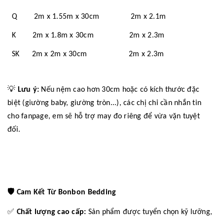
Q 2m x 1.55m x 30cm 2m x 2.1m
K 2m x 1.8m x 30cm 2m x 2.3m
SK 2m x 2m x 30cm 2m x 2.3m
💡
Lưu ý:
Nếu nệm cao hơn 30cm hoặc có kích thước đặc
biệt (giường baby, giường tròn...), các chị chỉ cần nhắn tin
cho fanpage, em sẽ hỗ trợ may đo riêng để vừa vặn tuyệt
đối.
🛡️
Cam Kết Từ Bonbon Bedding
✅
Chất lượng cao cấp:
Sản phẩm được tuyển chọn kỹ lưỡng,