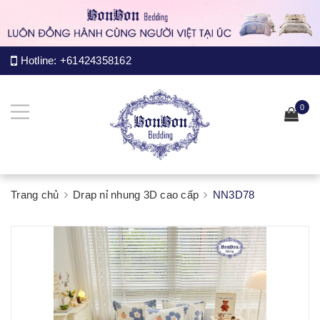
Hotline:
+61424358162
0
Trang chủ
Drap nỉ nhung 3D cao cấp
NN3D78