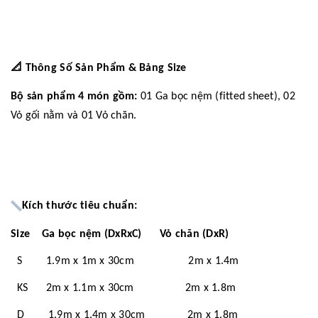
📐
Thông Số Sản Phẩm & Bảng Size
Bộ sản phẩm 4 món gồm:
01 Ga bọc nệm (fitted sheet), 02
Vỏ gối nằm và 01 Vỏ chăn.
Kích thước tiêu chuẩn:
Size Ga bọc nệm (DxRxC) Vỏ chăn (DxR)
S 1.9m x 1m x 30cm 2m x 1.4m
KS 2m x 1.1m x 30cm 2m x 1.8m
D 1.9m x 1.4m x 30cm 2m x 1.8m