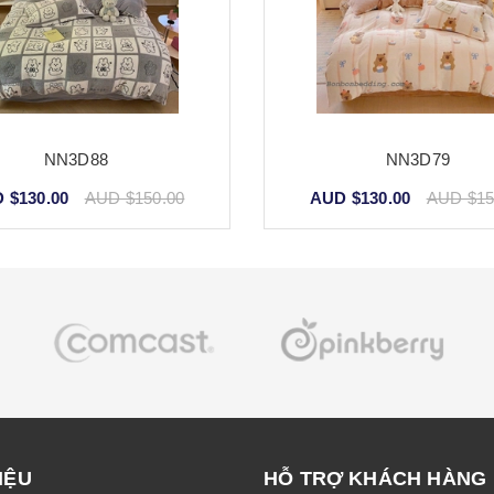
NN3D88
NN3D79
 $130.00
AUD $150.00
AUD $130.00
AUD $15
IỆU
HỖ TRỢ KHÁCH HÀNG