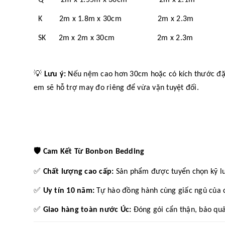
K 2m x 1.8m x 30cm 2m x 2.3m
SK 2m x 2m x 30cm 2m x 2.3m
💡
Lưu ý:
Nếu nệm cao hơn 30cm hoặc có kích thước đặc b
em sẽ hỗ trợ may đo riêng để vừa vặn tuyệt đối.
🛡️
Cam Kết Từ Bonbon Bedding
✅
Chất lượng cao cấp:
Sản phẩm được tuyển chọn kỹ l
✅
Uy tín 10 năm:
Tự hào đồng hành cùng giấc ngủ của c
✅
Giao hàng toàn nước Úc:
Đóng gói cẩn thận, bảo quả