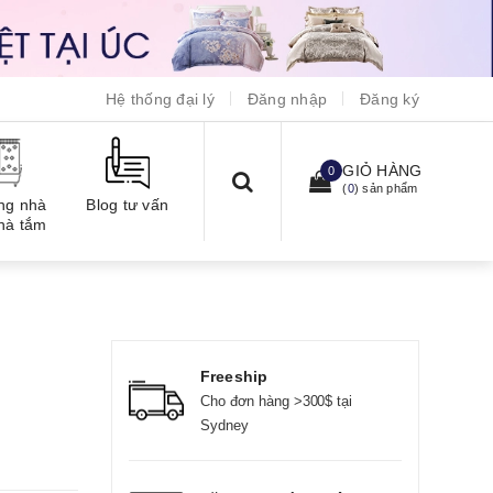
Hệ thống đại lý
Đăng nhập
Đăng ký
GIỎ HÀNG
0
(
0
) sản phẩm
ng nhà
Blog tư vấn
hà tắm
Freeship
Cho đơn hàng >300$ tại
Sydney