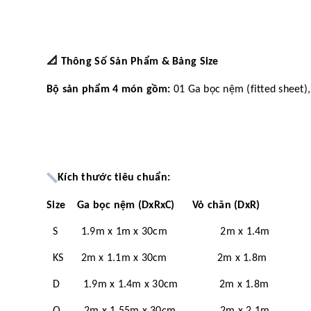
📐
Thông Số Sản Phẩm & Bảng Size
Bộ sản phẩm 4 món gồm:
01 Ga bọc nệm (fitted sheet),
Kích thước tiêu chuẩn:
Size Ga bọc nệm (DxRxC) Vỏ chăn (DxR)
S 1.9m x 1m x 30cm 2m x 1.4m
KS 2m x 1.1m x 30cm 2m x 1.8m
D 1.9m x 1.4m x 30cm 2m x 1.8m
Q 2m x 1.55m x 30cm 2m x 2.1m