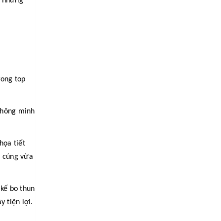
h những
rong top
thông minh
họa tiết
m cúng vừa
kế bo thun
 tiện lợi.