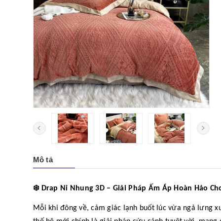
Mô tả
❄️
Drap Nỉ Nhung 3D – Giải Pháp Ấm Áp Hoàn Hảo Ch
Mỗi khi đông về, cảm giác lạnh buốt lúc vừa ngả lưng x