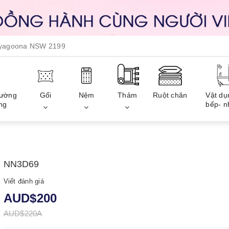
, yagoona NSW 2199
iường
Gối
Nệm
Thảm
Ruột chăn
Vật dụ
ng
bếp- n
NN3D69
Viết đánh giá
AUD$200
AUD$220A