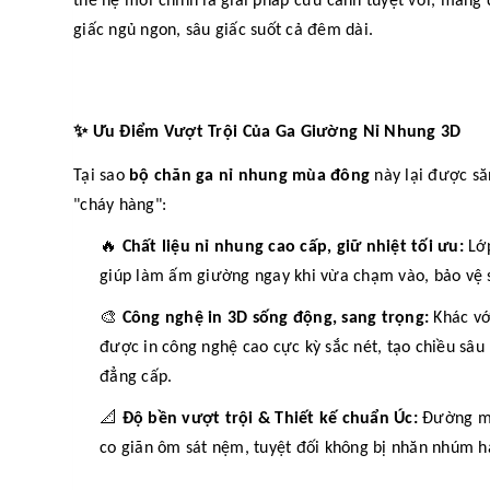
thế hệ mới chính là giải pháp cứu cánh tuyệt vời, mang 
giấc ngủ ngon, sâu giấc suốt cả đêm dài.
✨
Ưu Điểm Vượt Trội Của Ga Giường Nỉ Nhung 3D
Tại sao
bộ chăn ga nỉ nhung mùa đông
này lại được să
"cháy hàng":
🔥
Chất liệu nỉ nhung cao cấp, giữ nhiệt tối ưu:
Lớp
giúp làm ấm giường ngay khi vừa chạm vào, bảo vệ 
🎨
Công nghệ in 3D sống động, sang trọng:
Khác vớ
được in công nghệ cao cực kỳ sắc nét, tạo chiều sâ
đẳng cấp.
📐
Độ bền vượt trội & Thiết kế chuẩn Úc:
Đường may
co giãn ôm sát nệm, tuyệt đối không bị nhăn nhúm ha