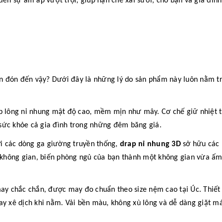
đến sự ấm áp vượt trội, giúp hạn chế xài sưởi, cho bạn và gia đìn
n đón đến vậy? Dưới đây là những lý do sản phẩm này luôn nằm t
 lông nỉ nhung mật độ cao, mềm mịn như mây. Cơ chế giữ nhiệt 
sức khỏe cả gia đình trong những đêm băng giá.
i các dòng ga giường truyền thống,
drap nỉ nhung 3D
sở hữu các 
u không gian, biến phòng ngủ của bạn thành một không gian vừa ấ
 chắc chắn, được may đo chuẩn theo size nệm cao tại Úc. Thiết 
y xê dịch khi nằm. Vải bền màu, không xù lông và dễ dàng giặt máy