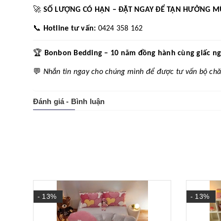
🚀
SỐ LƯỢNG CÓ HẠN – ĐẶT NGAY ĐỂ TẬN HƯỞNG M
📞
Hotline tư vấn:
0424 358 162
🏆
Bonbon Bedding – 10 năm đồng hành cùng giấc ngủ 
💬
Nhắn tin ngay cho chúng mình để được tư vấn bộ chă
Đánh giá - Bình luận
- 13%
- 13%