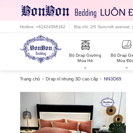
Hotline:
+61424358162
Địa chỉ:
2/5 Suncroft avenue
Bộ Drap Giường
Bộ Drap G
Mùa Hè
Mùa Đô
Trang chủ
Drap nỉ nhung 3D cao cấp
NN3D69