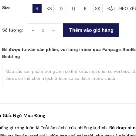
Size
S
KS
D
Q
K
SK
ĐẶT THEO YÊ
-
+
Thêm vào giỏ hàng
Số lượng:
Để được tư vấn sản phẩm, vui lòng inbox qua Fanpage BonB
Bedding
Màu sắc sản phẩm trong ảnh có thể khác một chút so với thực tế,
thước có thể chênh lệch 3-5cm so với kích thước chuẩn
o Giấc Ngủ Mùa Đông
uống giường luôn là "nỗi ám ảnh" của nhiều gia đình.
Bộ drap nỉ 