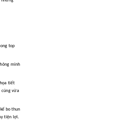
h những
rong top
thông minh
họa tiết
m cúng vừa
kế bo thun
 tiện lợi.