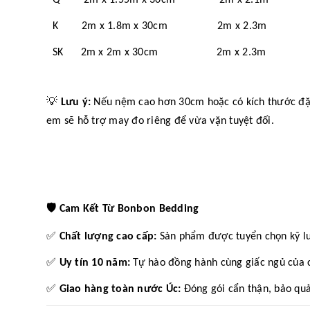
K 2m x 1.8m x 30cm 2m x 2.3m
SK 2m x 2m x 30cm 2m x 2.3m
💡
Lưu ý:
Nếu nệm cao hơn 30cm hoặc có kích thước đặc b
em sẽ hỗ trợ may đo riêng để vừa vặn tuyệt đối.
🛡️
Cam Kết Từ Bonbon Bedding
✅
Chất lượng cao cấp:
Sản phẩm được tuyển chọn kỹ l
✅
Uy tín 10 năm:
Tự hào đồng hành cùng giấc ngủ của c
✅
Giao hàng toàn nước Úc:
Đóng gói cẩn thận, bảo quả