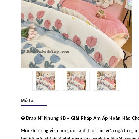
Mô tả
❄️
Drap Nỉ Nhung 3D – Giải Pháp Ấm Áp Hoàn Hảo Ch
Mỗi khi đông về, cảm giác lạnh buốt lúc vừa ngả lưng x