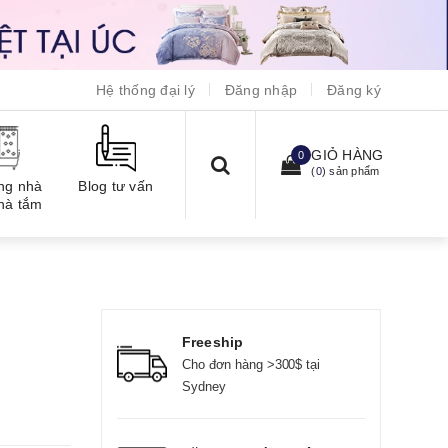
Hệ thống đại lý
Đăng nhập
Đăng ký
GIỎ HÀNG
0
(
0
) sản phẩm
ng nhà
Blog tư vấn
hà tắm
Freeship
Cho đơn hàng >300$ tại
Sydney