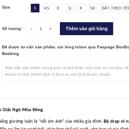
Size
S
KS
D
Q
K
SK
ĐẶT THEO YÊ
-
+
Thêm vào giỏ hàng
Số lượng:
Để được tư vấn sản phẩm, vui lòng inbox qua Fanpage BonB
Bedding
Màu sắc sản phẩm trong ảnh có thể khác một chút so với thực tế,
thước có thể chênh lệch 3-5cm so với kích thước chuẩn
o Giấc Ngủ Mùa Đông
uống giường luôn là "nỗi ám ảnh" của nhiều gia đình.
Bộ drap nỉ 