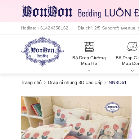
Hotline:
+61424358162
Địa chỉ:
2/5 Suncroft avenue
Bộ Drap Giường
Bộ Drap G
Mùa Hè
Mùa Đô
Trang chủ
Drap nỉ nhung 3D cao cấp
NN3D61