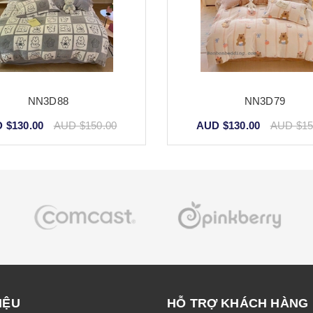
NN3D88
NN3D79
 $130.00
AUD $150.00
AUD $130.00
AUD $15
IỆU
HỖ TRỢ KHÁCH HÀNG