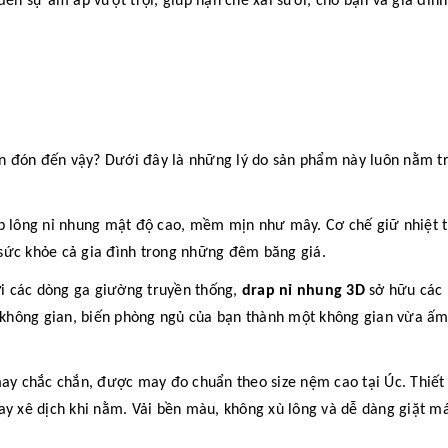
đến sự ấm áp vượt trội, giúp hạn chế xài sưởi, cho bạn và gia đìn
n đón đến vậy? Dưới đây là những lý do sản phẩm này luôn nằm t
 lông nỉ nhung mật độ cao, mềm mịn như mây. Cơ chế giữ nhiệt 
sức khỏe cả gia đình trong những đêm băng giá.
i các dòng ga giường truyền thống,
drap nỉ nhung 3D
sở hữu các 
u không gian, biến phòng ngủ của bạn thành một không gian vừa ấ
 chắc chắn, được may đo chuẩn theo size nệm cao tại Úc. Thiết 
y xê dịch khi nằm. Vải bền màu, không xù lông và dễ dàng giặt máy