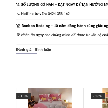
🚀
SỐ LƯỢNG CÓ HẠN – ĐẶT NGAY ĐỂ TẬN HƯỞNG M
📞
Hotline tư vấn:
0424 358 162
🏆
Bonbon Bedding – 10 năm đồng hành cùng giấc ngủ 
💬
Nhắn tin ngay cho chúng mình để được tư vấn bộ chă
Đánh giá - Bình luận
- 13%
- 13%