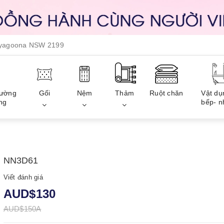
, yagoona NSW 2199
iường
Gối
Nệm
Thảm
Ruột chăn
Vật dụ
ng
bếp- n
NN3D61
Viết đánh giá
AUD$130
AUD$150A