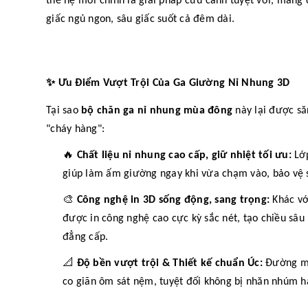
thế hệ mới chính là giải pháp cứu cánh tuyệt vời, mang 
giấc ngủ ngon, sâu giấc suốt cả đêm dài.
✨
Ưu Điểm Vượt Trội Của Ga Giường Nỉ Nhung 3D
Tại sao
bộ chăn ga nỉ nhung mùa đông
này lại được să
"cháy hàng":
🔥
Chất liệu nỉ nhung cao cấp, giữ nhiệt tối ưu:
Lớp
giúp làm ấm giường ngay khi vừa chạm vào, bảo vệ 
🎨
Công nghệ in 3D sống động, sang trọng:
Khác vớ
được in công nghệ cao cực kỳ sắc nét, tạo chiều sâ
đẳng cấp.
📐
Độ bền vượt trội & Thiết kế chuẩn Úc:
Đường may
co giãn ôm sát nệm, tuyệt đối không bị nhăn nhúm ha