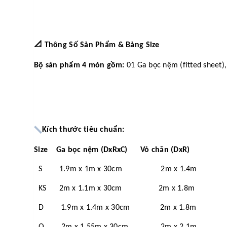
📐
Thông Số Sản Phẩm & Bảng Size
Bộ sản phẩm 4 món gồm:
01 Ga bọc nệm (fitted sheet),
Kích thước tiêu chuẩn:
Size Ga bọc nệm (DxRxC) Vỏ chăn (DxR)
S 1.9m x 1m x 30cm 2m x 1.4m
KS 2m x 1.1m x 30cm 2m x 1.8m
D 1.9m x 1.4m x 30cm 2m x 1.8m
Q 2m x 1.55m x 30cm 2m x 2.1m