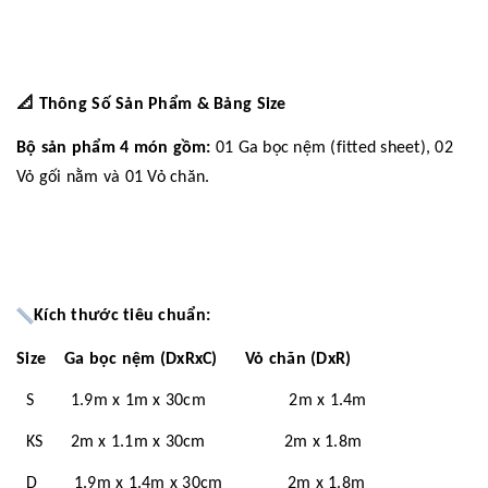
📐
Thông Số Sản Phẩm & Bảng Size
Bộ sản phẩm 4 món gồm:
01 Ga bọc nệm (fitted sheet), 02
Vỏ gối nằm và 01 Vỏ chăn.
Kích thước tiêu chuẩn:
Size Ga bọc nệm (DxRxC) Vỏ chăn (DxR)
S 1.9m x 1m x 30cm 2m x 1.4m
KS 2m x 1.1m x 30cm 2m x 1.8m
D 1.9m x 1.4m x 30cm 2m x 1.8m