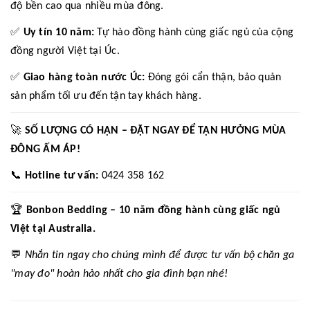
độ bền cao qua nhiều mùa đông.
✅
Uy tín 10 năm:
Tự hào đồng hành cùng giấc ngủ của cộng
đồng người Việt tại Úc.
✅
Giao hàng toàn nước Úc:
Đóng gói cẩn thận, bảo quản
sản phẩm tối ưu đến tận tay khách hàng.
🚀
SỐ LƯỢNG CÓ HẠN – ĐẶT NGAY ĐỂ TẬN HƯỞNG MÙA
ĐÔNG ẤM ÁP!
📞
Hotline tư vấn:
0424 358 162
🏆
Bonbon Bedding – 10 năm đồng hành cùng giấc ngủ
Việt tại Australia.
💬
Nhắn tin ngay cho chúng mình để được tư vấn bộ chăn ga
"may đo" hoàn hảo nhất cho gia đình bạn nhé!