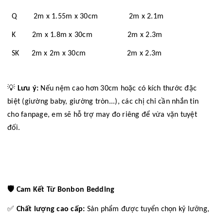
Q 2m x 1.55m x 30cm 2m x 2.1m
K 2m x 1.8m x 30cm 2m x 2.3m
SK 2m x 2m x 30cm 2m x 2.3m
💡
Lưu ý:
Nếu nệm cao hơn 30cm hoặc có kích thước đặc
biệt (giường baby, giường tròn...), các chị chỉ cần nhắn tin
cho fanpage, em sẽ hỗ trợ may đo riêng để vừa vặn tuyệt
đối.
🛡️
Cam Kết Từ Bonbon Bedding
✅
Chất lượng cao cấp:
Sản phẩm được tuyển chọn kỹ lưỡng,