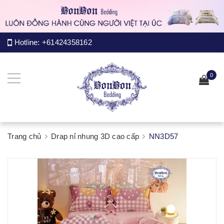
Hotline:
+61424358162
0
Trang chủ
Drap nỉ nhung 3D cao cấp
NN3D57