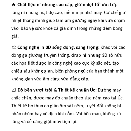
🔥
Chất liệu nỉ nhung cao cấp, giữ nhiệt tối ưu:
Lớp
lông nỉ nhung mật độ cao, mềm mịn như mây. Cơ chế giữ
nhiệt thông minh giúp làm ấm giường ngay khi vừa chạm
vào, bảo vệ sức khỏe cả gia đình trong những đêm băng
giá.
🎨
Công nghệ in 3D sống động, sang trọng:
Khác với các
dòng ga giường truyền thống,
drap nỉ nhung 3D
sở hữu
các họa tiết được in công nghệ cao cực kỳ sắc nét, tạo
chiều sâu không gian, biến phòng ngủ của bạn thành một
không gian vừa ấm cúng vừa đẳng cấp.
📐
Độ bền vượt trội & Thiết kế chuẩn Úc:
Đường may
chắc chắn, được may đo chuẩn theo size nệm cao tại Úc.
Thiết kế bo thun co giãn ôm sát nệm, tuyệt đối không bị
nhăn nhúm hay xê dịch khi nằm. Vải bền màu, không xù
lông và dễ dàng giặt máy tiện lợi.