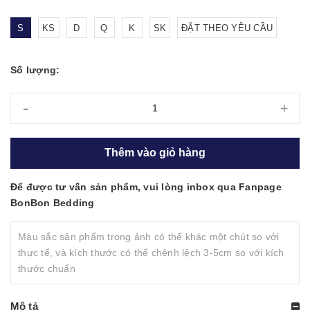
S
KS
D
Q
K
SK
ĐẶT THEO YÊU CẦU
Số lượng:
-
+
Thêm vào giỏ hàng
Để được tư vấn sản phẩm, vui lòng inbox qua Fanpage
BonBon Bedding
Màu sắc sản phẩm trong ảnh có thể khác một chút so với
thực tế, và kích thước có thể chênh lệch 3-5cm so với kích
thước chuẩn
Mô tả