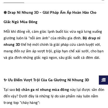
❄️
Drap Nỉ Nhung 3D – Giải Pháp Ấm Áp Hoàn Hảo Cho
Giấc Ngủ Mùa Đông
Mỗi khi đông về, cảm giác lạnh buốt lúc vừa ngả lưng xuống
giường luôn là "nỗi ám ảnh" của nhiều gia đình.
Bộ drap nỉ
nhung 3D
thế hệ mới chính là giải pháp cứu cánh tuyệt vời,
mang đến sự ấm áp vượt trội, giúp hạn chế xài sưởi, cho bạn
và gia đình những giấc ngủ ngon, sâu giấc suốt cả đêm dài.
✨
Ưu Điểm Vượt Trội Của Ga Giường Nỉ Nhung 3D
Tại sao
bộ chăn ga nỉ nhung mùa đông
này lại được săn đón
đến vậy? Dưới đây là những lý do sản phẩm này luôn nằm
trong top "cháy hàng":