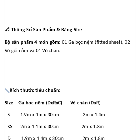
📐
Thông Số Sản Phẩm & Bảng Size
Bộ sản phẩm 4 món gồm:
01 Ga bọc nệm (fitted sheet), 02
Vỏ gối nằm và 01 Vỏ chăn.
Kích thước tiêu chuẩn:
Size Ga bọc nệm (DxRxC) Vỏ chăn (DxR)
S 1.9m x 1m x 30cm 2m x 1.4m
KS 2m x 1.1m x 30cm 2m x 1.8m
D 1.9m x 1.4m x 30cm 2m x 1.8m