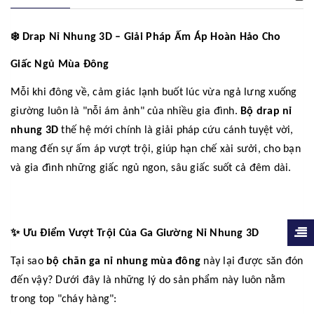
❄️
Drap Nỉ Nhung 3D – Giải Pháp Ấm Áp Hoàn Hảo Cho
Giấc Ngủ Mùa Đông
Mỗi khi đông về, cảm giác lạnh buốt lúc vừa ngả lưng xuống
giường luôn là "nỗi ám ảnh" của nhiều gia đình.
Bộ drap nỉ
nhung 3D
thế hệ mới chính là giải pháp cứu cánh tuyệt vời,
mang đến sự ấm áp vượt trội, giúp hạn chế xài sưởi, cho bạn
và gia đình những giấc ngủ ngon, sâu giấc suốt cả đêm dài.
✨
Ưu Điểm Vượt Trội Của Ga Giường Nỉ Nhung 3D
Tại sao
bộ chăn ga nỉ nhung mùa đông
này lại được săn đón
đến vậy? Dưới đây là những lý do sản phẩm này luôn nằm
trong top "cháy hàng":