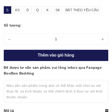
S
KS
D
Q
K
SK
ĐẶT THEO YÊU CẦU
Số lượng:
-
+
Thêm vào giỏ hàng
Để được tư vấn sản phẩm, vui lòng inbox qua Fanpage
BonBon Bedding
Màu sắc sản phẩm trong ảnh có thể khác một chút so với
thực tế, và kích thước có thể chênh lệch 3-5cm so với kích
thước chuẩn
Mô tả