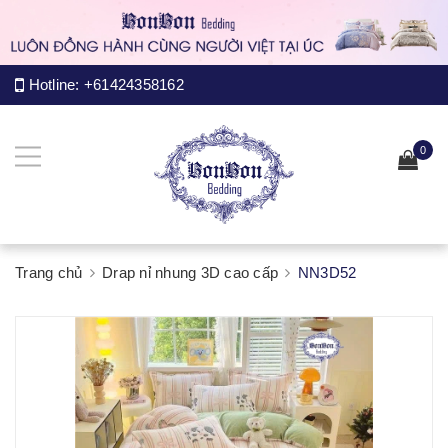
Hotline:
+61424358162
0
Trang chủ
Drap nỉ nhung 3D cao cấp
NN3D52