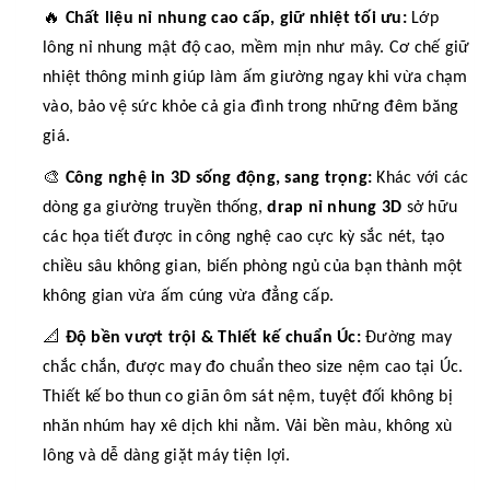
🔥
Chất liệu nỉ nhung cao cấp, giữ nhiệt tối ưu:
Lớp
lông nỉ nhung mật độ cao, mềm mịn như mây. Cơ chế giữ
nhiệt thông minh giúp làm ấm giường ngay khi vừa chạm
vào, bảo vệ sức khỏe cả gia đình trong những đêm băng
giá.
🎨
Công nghệ in 3D sống động, sang trọng:
Khác với các
dòng ga giường truyền thống,
drap nỉ nhung 3D
sở hữu
các họa tiết được in công nghệ cao cực kỳ sắc nét, tạo
chiều sâu không gian, biến phòng ngủ của bạn thành một
không gian vừa ấm cúng vừa đẳng cấp.
📐
Độ bền vượt trội & Thiết kế chuẩn Úc:
Đường may
chắc chắn, được may đo chuẩn theo size nệm cao tại Úc.
Thiết kế bo thun co giãn ôm sát nệm, tuyệt đối không bị
nhăn nhúm hay xê dịch khi nằm. Vải bền màu, không xù
lông và dễ dàng giặt máy tiện lợi.