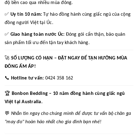
độ bền cao qua nhiều mùa đông.
✅
Uy tín 10 năm:
Tự hào đồng hành cùng giấc ngủ của cộng
đồng người Việt tại Úc.
✅
Giao hàng toàn nước Úc:
Đóng gói cẩn thận, bảo quản
sản phẩm tối ưu đến tận tay khách hàng.
🚀
SỐ LƯỢNG CÓ HẠN – ĐẶT NGAY ĐỂ TẬN HƯỞNG MÙA
ĐÔNG ẤM ÁP!
📞
Hotline tư vấn:
0424 358 162
🏆
Bonbon Bedding – 10 năm đồng hành cùng giấc ngủ
Việt tại Australia.
💬
Nhắn tin ngay cho chúng mình để được tư vấn bộ chăn ga
"may đo" hoàn hảo nhất cho gia đình bạn nhé!