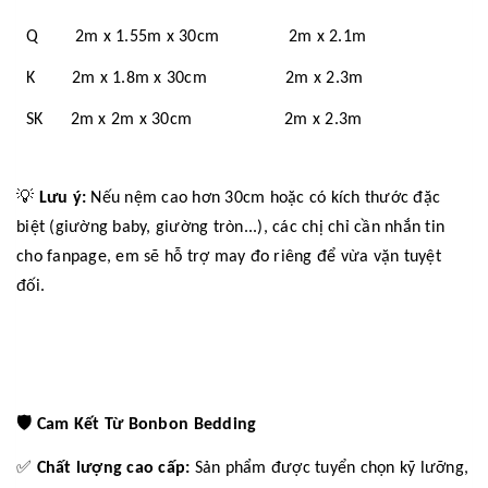
Q 2m x 1.55m x 30cm 2m x 2.1m
K 2m x 1.8m x 30cm 2m x 2.3m
SK 2m x 2m x 30cm 2m x 2.3m
💡
Lưu ý:
Nếu nệm cao hơn 30cm hoặc có kích thước đặc
biệt (giường baby, giường tròn...), các chị chỉ cần nhắn tin
cho fanpage, em sẽ hỗ trợ may đo riêng để vừa vặn tuyệt
đối.
🛡️
Cam Kết Từ Bonbon Bedding
✅
Chất lượng cao cấp:
Sản phẩm được tuyển chọn kỹ lưỡng,