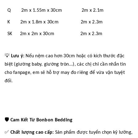
Q 2m x 1.55m x 30cm 2m x 2.1m
K 2m x 1.8m x 30cm 2m x 2.3m
SK 2m x 2m x 30cm 2m x 2.3m
💡
Lưu ý:
Nếu nệm cao hơn 30cm hoặc có kích thước đặc
biệt (giường baby, giường tròn...), các chị chỉ cần nhắn tin
cho fanpage, em sẽ hỗ trợ may đo riêng để vừa vặn tuyệt
đối.
🛡️
Cam Kết Từ Bonbon Bedding
✅
Chất lượng cao cấp:
Sản phẩm được tuyển chọn kỹ lưỡng,