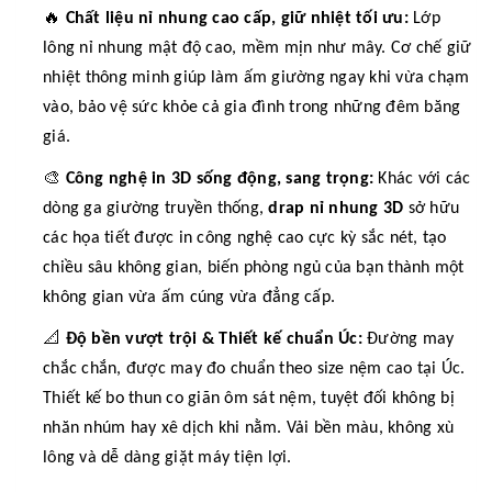
🔥
Chất liệu nỉ nhung cao cấp, giữ nhiệt tối ưu:
Lớp
lông nỉ nhung mật độ cao, mềm mịn như mây. Cơ chế giữ
nhiệt thông minh giúp làm ấm giường ngay khi vừa chạm
vào, bảo vệ sức khỏe cả gia đình trong những đêm băng
giá.
🎨
Công nghệ in 3D sống động, sang trọng:
Khác với các
dòng ga giường truyền thống,
drap nỉ nhung 3D
sở hữu
các họa tiết được in công nghệ cao cực kỳ sắc nét, tạo
chiều sâu không gian, biến phòng ngủ của bạn thành một
không gian vừa ấm cúng vừa đẳng cấp.
📐
Độ bền vượt trội & Thiết kế chuẩn Úc:
Đường may
chắc chắn, được may đo chuẩn theo size nệm cao tại Úc.
Thiết kế bo thun co giãn ôm sát nệm, tuyệt đối không bị
nhăn nhúm hay xê dịch khi nằm. Vải bền màu, không xù
lông và dễ dàng giặt máy tiện lợi.