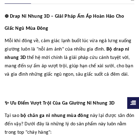
❄️
Drap Nỉ Nhung 3D – Giải Pháp Ấm Áp Hoàn Hảo Cho
Giấc Ngủ Mùa Đông
Mỗi khi đông về, cảm giác lạnh buốt lúc vừa ngả lưng xuống
giường luôn là "nỗi ám ảnh" của nhiều gia đình.
Bộ drap nỉ
nhung 3D
thế hệ mới chính là giải pháp cứu cánh tuyệt vời,
mang đến sự ấm áp vượt trội, giúp hạn chế xài sưởi, cho bạn
và gia đình những giấc ngủ ngon, sâu giấc suốt cả đêm dài.
✨
Ưu Điểm Vượt Trội Của Ga Giường Nỉ Nhung 3D
Tại sao
bộ chăn ga nỉ nhung mùa đông
này lại được săn đón
đến vậy? Dưới đây là những lý do sản phẩm này luôn nằm
trong top "cháy hàng":