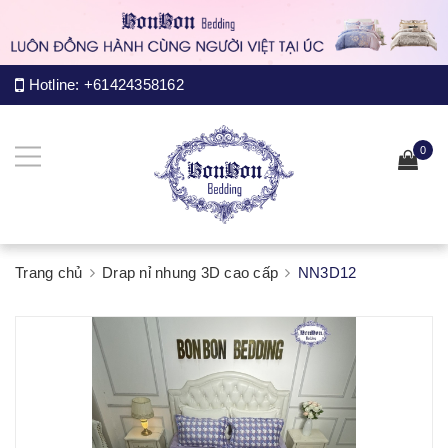
Hotline:
+61424358162
0
Trang chủ
Drap nỉ nhung 3D cao cấp
NN3D12