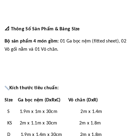
📐
Thông Số Sản Phẩm & Bảng Size
Bộ sản phẩm 4 món gồm:
01 Ga bọc nệm (fitted sheet), 02
Vỏ gối nằm và 01 Vỏ chăn.
Kích thước tiêu chuẩn:
Size Ga bọc nệm (DxRxC) Vỏ chăn (DxR)
S 1.9m x 1m x 30cm 2m x 1.4m
KS 2m x 1.1m x 30cm 2m x 1.8m
D 1.9m x 1.4m x 30cm 2m x 1.8m