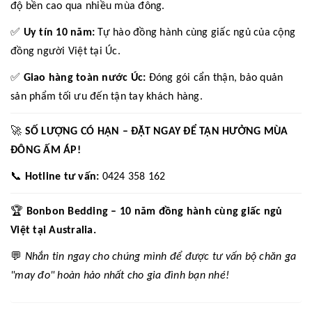
độ bền cao qua nhiều mùa đông.
✅
Uy tín 10 năm:
Tự hào đồng hành cùng giấc ngủ của cộng
đồng người Việt tại Úc.
✅
Giao hàng toàn nước Úc:
Đóng gói cẩn thận, bảo quản
sản phẩm tối ưu đến tận tay khách hàng.
🚀
SỐ LƯỢNG CÓ HẠN – ĐẶT NGAY ĐỂ TẬN HƯỞNG MÙA
ĐÔNG ẤM ÁP!
📞
Hotline tư vấn:
0424 358 162
🏆
Bonbon Bedding – 10 năm đồng hành cùng giấc ngủ
Việt tại Australia.
💬
Nhắn tin ngay cho chúng mình để được tư vấn bộ chăn ga
"may đo" hoàn hảo nhất cho gia đình bạn nhé!