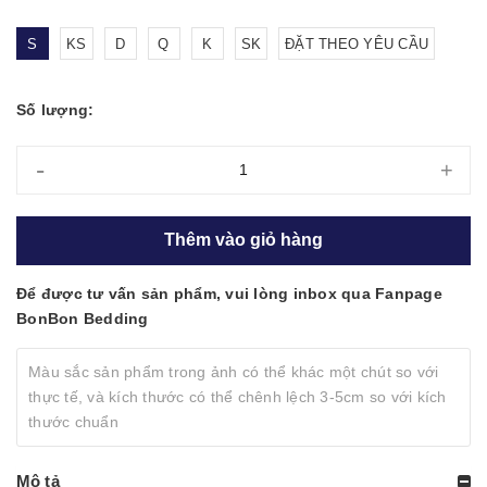
S
KS
D
Q
K
SK
ĐẶT THEO YÊU CẦU
Số lượng:
-
+
Thêm vào giỏ hàng
Để được tư vấn sản phẩm, vui lòng inbox qua Fanpage
BonBon Bedding
Màu sắc sản phẩm trong ảnh có thể khác một chút so với
thực tế, và kích thước có thể chênh lệch 3-5cm so với kích
thước chuẩn
Mô tả