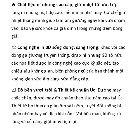
🔥
Chất liệu nỉ nhung cao cấp, giữ nhiệt tối ưu:
Lớp
lông nỉ nhung mật độ cao, mềm mịn như mây. Cơ chế giữ
nhiệt thông minh giúp làm ấm giường ngay khi vừa chạm
vào, bảo vệ sức khỏe cả gia đình trong những đêm băng
giá.
🎨
Công nghệ in 3D sống động, sang trọng:
Khác với các
dòng ga giường truyền thống,
drap nỉ nhung 3D
sở hữu
các họa tiết được in công nghệ cao cực kỳ sắc nét, tạo
chiều sâu không gian, biến phòng ngủ của bạn thành một
không gian vừa ấm cúng vừa đẳng cấp.
📐
Độ bền vượt trội & Thiết kế chuẩn Úc:
Đường may
chắc chắn, được may đo chuẩn theo size nệm cao tại Úc.
Thiết kế bo thun co giãn ôm sát nệm, tuyệt đối không bị
nhăn nhúm hay xê dịch khi nằm. Vải bền màu, không xù
lông và dễ dàng giặt máy tiện lợi.