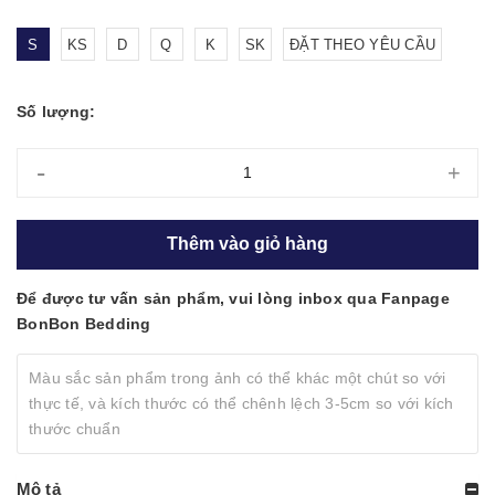
S
KS
D
Q
K
SK
ĐẶT THEO YÊU CẦU
Số lượng:
-
+
Thêm vào giỏ hàng
Để được tư vấn sản phẩm, vui lòng inbox qua Fanpage
BonBon Bedding
Màu sắc sản phẩm trong ảnh có thể khác một chút so với
thực tế, và kích thước có thể chênh lệch 3-5cm so với kích
thước chuẩn
Mô tả