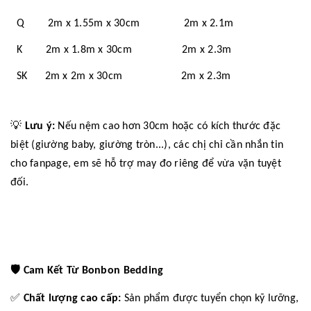
Q 2m x 1.55m x 30cm 2m x 2.1m
K 2m x 1.8m x 30cm 2m x 2.3m
SK 2m x 2m x 30cm 2m x 2.3m
💡
Lưu ý:
Nếu nệm cao hơn 30cm hoặc có kích thước đặc
biệt (giường baby, giường tròn...), các chị chỉ cần nhắn tin
cho fanpage, em sẽ hỗ trợ may đo riêng để vừa vặn tuyệt
đối.
🛡️
Cam Kết Từ Bonbon Bedding
✅
Chất lượng cao cấp:
Sản phẩm được tuyển chọn kỹ lưỡng,