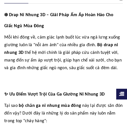
❄️
Drap Nỉ Nhung 3D – Giải Pháp Ấm Áp Hoàn Hảo Cho
Giấc Ngủ Mùa Đông
Mỗi khi đông về, cảm giác lạnh buốt lúc vừa ngả lưng xuống
giường luôn là "nỗi ám ảnh" của nhiều gia đình.
Bộ drap nỉ
nhung 3D
thế hệ mới chính là giải pháp cứu cánh tuyệt vời,
mang đến sự ấm áp vượt trội, giúp hạn chế xài sưởi, cho bạn
và gia đình những giấc ngủ ngon, sâu giấc suốt cả đêm dài.
✨
Ưu Điểm Vượt Trội Của Ga Giường Nỉ Nhung 3D
Tại sao
bộ chăn ga nỉ nhung mùa đông
này lại được săn đón
đến vậy? Dưới đây là những lý do sản phẩm này luôn nằm
trong top "cháy hàng":