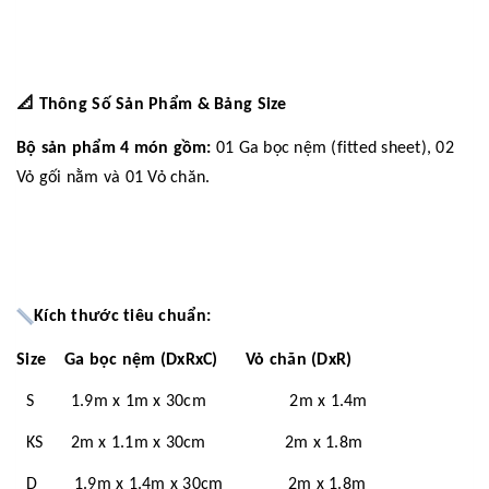
📐
Thông Số Sản Phẩm & Bảng Size
Bộ sản phẩm 4 món gồm:
01 Ga bọc nệm (fitted sheet), 02
Vỏ gối nằm và 01 Vỏ chăn.
Kích thước tiêu chuẩn:
Size Ga bọc nệm (DxRxC) Vỏ chăn (DxR)
S 1.9m x 1m x 30cm 2m x 1.4m
KS 2m x 1.1m x 30cm 2m x 1.8m
D 1.9m x 1.4m x 30cm 2m x 1.8m