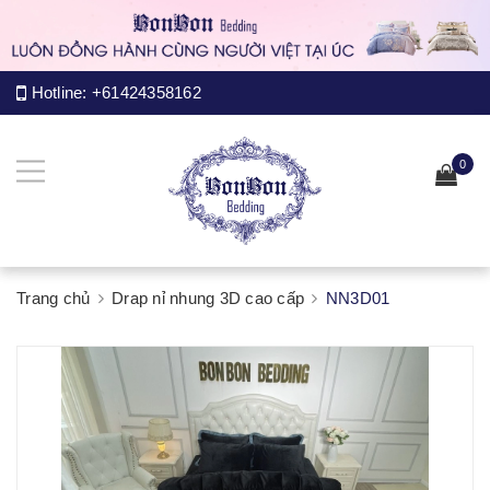
Hotline:
+61424358162
0
Trang chủ
Drap nỉ nhung 3D cao cấp
NN3D01