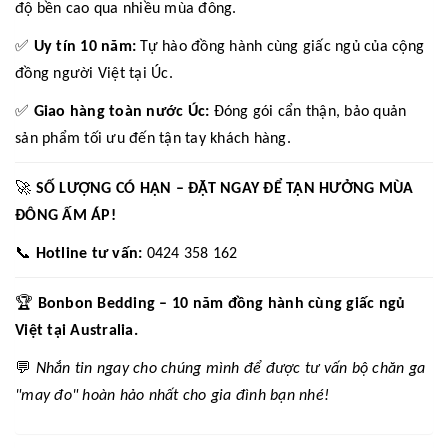
độ bền cao qua nhiều mùa đông.
✅
Uy tín 10 năm:
Tự hào đồng hành cùng giấc ngủ của cộng
đồng người Việt tại Úc.
✅
Giao hàng toàn nước Úc:
Đóng gói cẩn thận, bảo quản
sản phẩm tối ưu đến tận tay khách hàng.
🚀
SỐ LƯỢNG CÓ HẠN – ĐẶT NGAY ĐỂ TẬN HƯỞNG MÙA
ĐÔNG ẤM ÁP!
📞
Hotline tư vấn:
0424 358 162
🏆
Bonbon Bedding – 10 năm đồng hành cùng giấc ngủ
Việt tại Australia.
💬
Nhắn tin ngay cho chúng mình để được tư vấn bộ chăn ga
"may đo" hoàn hảo nhất cho gia đình bạn nhé!