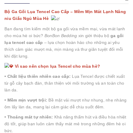
Bộ Ga Gối Lụa Tencel Cao Cấp – Mềm Mịn Mát Lạnh Nâng
niu Giấc Ngủ Mùa Hè
Bạn đang tìm kiếm một bộ ga gối vừa mềm mại, vừa mát lạnh
cho mùa hè oi bức?
BonBon Bedding
xin giới thiệu bộ
ga gối
lụa tencel cao cấp
– lựa chọn hoàn hảo cho những ai yêu
thích cảm giác mượt mà, mịn màng và thư giãn tuyệt đối mỗi
khi đặt lưng.
Vì sao nên chọn lụa Tencel cho mùa hè?
• Chất liệu thiên nhiên cao cấp:
Lụa Tencel được chiết xuất
từ gỗ cây bạch đàn, thân thiện với môi trường và an toàn cho
làn da.
• Mềm mịn vượt trội:
Bề mặt vải mượt như nhung, nhẹ nhàng
ôm lấy làn da, mang lại cảm giác dễ chịu suốt đêm.
• Thoáng mát tự nhiên:
Khả năng thấm hút và điều hòa nhiệt
độ tốt, giúp bạn luôn cảm thấy mát mẻ trong những đêm hè oi
bức.