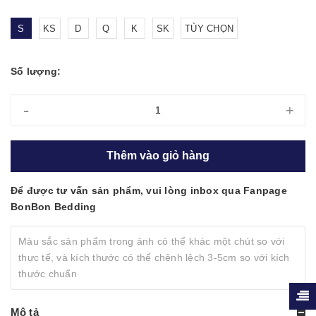
S
KS
D
Q
K
SK
TÙY CHỌN
Số lượng:
-
+
Thêm vào giỏ hàng
Để được tư vấn sản phẩm, vui lòng inbox qua Fanpage
BonBon Bedding
Màu sắc sản phẩm trong ảnh có thể khác một chút so với
thực tế, và kích thước có thể chênh lệch 3-5cm so với kích
thước chuẩn
Mô tả