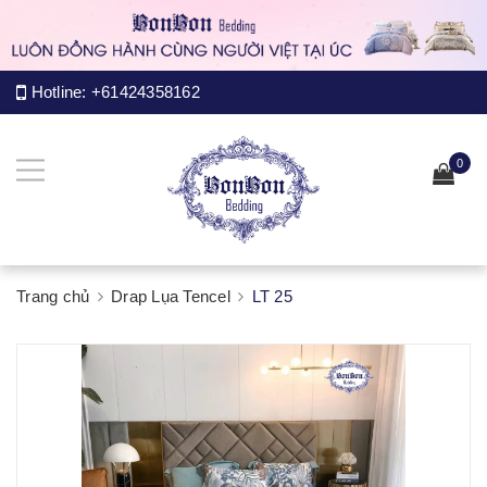
Hotline:
+61424358162
0
Trang chủ
Drap Lụa Tencel
LT 25