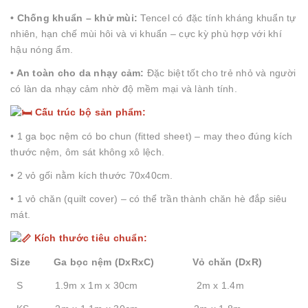
• Chống khuẩn – khử mùi:
Tencel có đặc tính kháng khuẩn tự
nhiên, hạn chế mùi hôi và vi khuẩn – cực kỳ phù hợp với khí
hậu nóng ẩm.
• An toàn cho da nhạy cảm:
Đặc biệt tốt cho trẻ nhỏ và người
có làn da nhạy cảm nhờ độ mềm mại và lành tính.
Cấu trúc bộ sản phẩm:
• 1 ga bọc nệm có bo chun (fitted sheet) – may theo đúng kích
thước nệm, ôm sát không xô lệch.
• 2 vỏ gối nằm kích thước 70x40cm.
• 1 vỏ chăn (quilt cover) – có thể trần thành chăn hè đắp siêu
mát.
Kích thước tiêu chuẩn:
Size Ga bọc nệm (DxRxC) Vỏ chăn (DxR)
S 1.9m x 1m x 30cm 2m x 1.4m