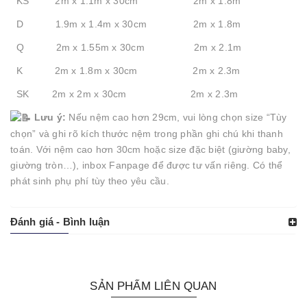
KS 2m x 1.1m x 30cm 2m x 1.8m
D 1.9m x 1.4m x 30cm 2m x 1.8m
Q 2m x 1.55m x 30cm 2m x 2.1m
K 2m x 1.8m x 30cm 2m x 2.3m
SK 2m x 2m x 30cm 2m x 2.3m
Lưu ý:
Nếu nệm cao hơn 29cm, vui lòng chọn size “Tùy
chọn” và ghi rõ kích thước nệm trong phần ghi chú khi thanh
toán. Với nệm cao hơn 30cm hoặc size đặc biệt (giường baby,
giường tròn…), inbox Fanpage để được tư vấn riêng. Có thể
phát sinh phụ phí tùy theo yêu cầu.
Đánh giá - Bình luận
SẢN PHẨM LIÊN QUAN