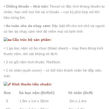
• Chống khuẩn – khử mùi:
Tencel có đặc tính kháng khuẩn tự
nhiên, hạn chế mùi hôi và vi khuẩn – cực kỳ phù hợp với khí
hậu nóng ẩm.
• An toàn cho da nhạy cảm:
Đặc biệt tốt cho trẻ nhỏ và người
có làn da nhạy cảm nhờ độ mềm mại và lành tính.
Cấu trúc bộ sản phẩm:
• 1 ga bọc nệm có bo chun (fitted sheet) – may theo đúng kích
thước nệm, ôm sát không xô lệch.
• 2 vỏ gối nằm kích thước 70x40cm.
• 1 vỏ chăn (quilt cover) – có thể trần thành chăn hè đắp siêu
mát.
Kích thước tiêu chuẩn:
Size Ga bọc nệm (DxRxC) Vỏ chăn (DxR)
S 1.9m x 1m x 30cm 2m x 1.4m