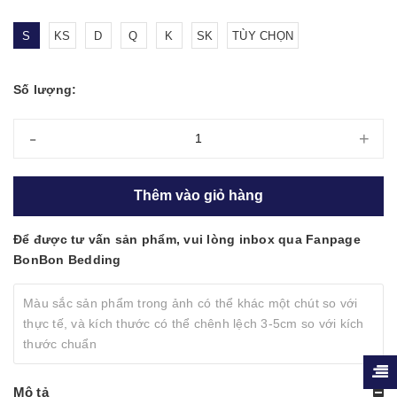
S
KS
D
Q
K
SK
TÙY CHỌN
Số lượng:
-
+
Thêm vào giỏ hàng
Để được tư vấn sản phẩm, vui lòng inbox qua Fanpage
BonBon Bedding
Màu sắc sản phẩm trong ảnh có thể khác một chút so với
thực tế, và kích thước có thể chênh lệch 3-5cm so với kích
thước chuẩn
Mô tả