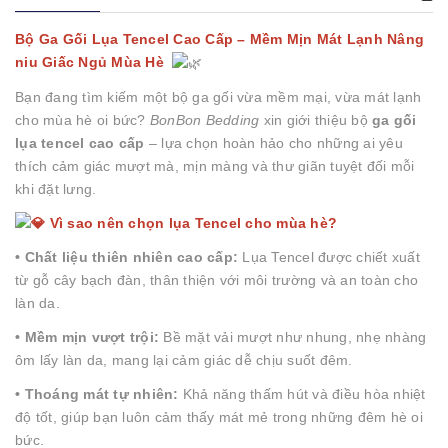
Bộ Ga Gối Lụa Tencel Cao Cấp – Mềm Mịn Mát Lạnh Nâng
niu Giấc Ngủ Mùa Hè
Bạn đang tìm kiếm một bộ ga gối vừa mềm mại, vừa mát lạnh
cho mùa hè oi bức?
BonBon Bedding
xin giới thiệu bộ
ga gối
lụa tencel cao cấp
– lựa chọn hoàn hảo cho những ai yêu
thích cảm giác mượt mà, mịn màng và thư giãn tuyệt đối mỗi
khi đặt lưng.
Vì sao nên chọn lụa Tencel cho mùa hè?
• Chất liệu thiên nhiên cao cấp:
Lụa Tencel được chiết xuất
từ gỗ cây bạch đàn, thân thiện với môi trường và an toàn cho
làn da.
• Mềm mịn vượt trội:
Bề mặt vải mượt như nhung, nhẹ nhàng
ôm lấy làn da, mang lại cảm giác dễ chịu suốt đêm.
• Thoáng mát tự nhiên:
Khả năng thấm hút và điều hòa nhiệt
độ tốt, giúp bạn luôn cảm thấy mát mẻ trong những đêm hè oi
bức.