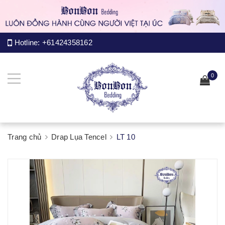
Hotline:
+61424358162
0
Trang chủ
Drap Lụa Tencel
LT 10