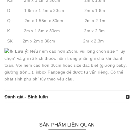
KS 2m x 1.1m x 30cm 2m x 1.8m
D 1.9m x 1.4m x 30cm 2m x 1.8m
Q 2m x 1.55m x 30cm 2m x 2.1m
K 2m x 1.8m x 30cm 2m x 2.3m
SK 2m x 2m x 30cm 2m x 2.3m
Lưu ý:
Nếu nệm cao hơn 29cm, vui lòng chọn size “Tùy
chọn” và ghi rõ kích thước nệm trong phần ghi chú khi thanh
toán. Với nệm cao hơn 30cm hoặc size đặc biệt (giường baby,
giường tròn…), inbox Fanpage để được tư vấn riêng. Có thể
phát sinh phụ phí tùy theo yêu cầu.
Đánh giá - Bình luận
SẢN PHẨM LIÊN QUAN