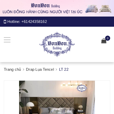
Hotline:
+61424358162
0
Trang chủ
Drap Lụa Tencel
LT 22