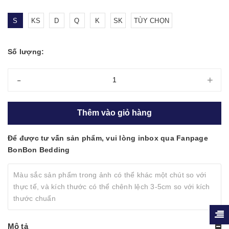
S
KS
D
Q
K
SK
TÙY CHỌN
Số lượng:
-
+
Thêm vào giỏ hàng
Để được tư vấn sản phẩm, vui lòng inbox qua Fanpage
BonBon Bedding
Màu sắc sản phẩm trong ảnh có thể khác một chút so với
thực tế, và kích thước có thể chênh lệch 3-5cm so với kích
thước chuẩn
Mô tả