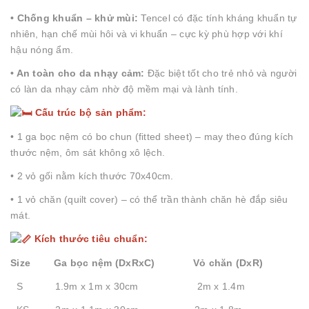
• Chống khuẩn – khử mùi:
Tencel có đặc tính kháng khuẩn tự
nhiên, hạn chế mùi hôi và vi khuẩn – cực kỳ phù hợp với khí
hậu nóng ẩm.
• An toàn cho da nhạy cảm:
Đặc biệt tốt cho trẻ nhỏ và người
có làn da nhạy cảm nhờ độ mềm mại và lành tính.
Cấu trúc bộ sản phẩm:
• 1 ga bọc nệm có bo chun (fitted sheet) – may theo đúng kích
thước nệm, ôm sát không xô lệch.
• 2 vỏ gối nằm kích thước 70x40cm.
• 1 vỏ chăn (quilt cover) – có thể trần thành chăn hè đắp siêu
mát.
Kích thước tiêu chuẩn:
Size Ga bọc nệm (DxRxC) Vỏ chăn (DxR)
S 1.9m x 1m x 30cm 2m x 1.4m