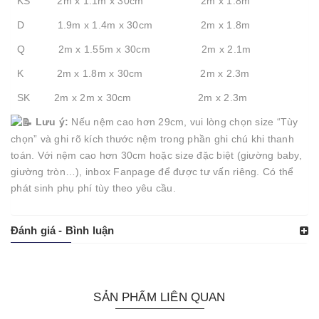
KS 2m x 1.1m x 30cm 2m x 1.8m
D 1.9m x 1.4m x 30cm 2m x 1.8m
Q 2m x 1.55m x 30cm 2m x 2.1m
K 2m x 1.8m x 30cm 2m x 2.3m
SK 2m x 2m x 30cm 2m x 2.3m
Lưu ý:
Nếu nệm cao hơn 29cm, vui lòng chọn size “Tùy
chọn” và ghi rõ kích thước nệm trong phần ghi chú khi thanh
toán. Với nệm cao hơn 30cm hoặc size đặc biệt (giường baby,
giường tròn…), inbox Fanpage để được tư vấn riêng. Có thể
phát sinh phụ phí tùy theo yêu cầu.
Đánh giá - Bình luận
SẢN PHẨM LIÊN QUAN