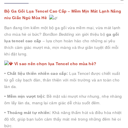
Bộ Ga Gối Lụa Tencel Cao Cấp – Mềm Mịn Mát Lạnh Nâng
niu Giấc Ngủ Mùa Hè
Bạn đang tìm kiếm một bộ ga gối vừa mềm mại, vừa mát lạnh
cho mùa hè oi bức?
BonBon Bedding
xin giới thiệu bộ
ga gối
lụa tencel cao cấp
– lựa chọn hoàn hảo cho những ai yêu
thích cảm giác mượt mà, mịn màng và thư giãn tuyệt đối mỗi
khi đặt lưng.
Vì sao nên chọn lụa Tencel cho mùa hè?
• Chất liệu thiên nhiên cao cấp:
Lụa Tencel được chiết xuất
từ gỗ cây bạch đàn, thân thiện với môi trường và an toàn cho
làn da.
• Mềm mịn vượt trội:
Bề mặt vải mượt như nhung, nhẹ nhàng
ôm lấy làn da, mang lại cảm giác dễ chịu suốt đêm.
• Thoáng mát tự nhiên:
Khả năng thấm hút và điều hòa nhiệt
độ tốt, giúp bạn luôn cảm thấy mát mẻ trong những đêm hè oi
bức.