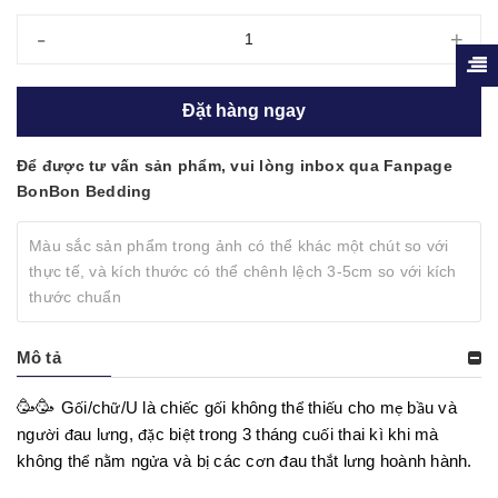
-
+
Đặt hàng ngay
Để được tư vấn sản phẩm, vui lòng inbox qua Fanpage
BonBon Bedding
Màu sắc sản phẩm trong ảnh có thể khác một chút so với
thực tế, và kích thước có thể chênh lệch 3-5cm so với kích
thước chuẩn
Mô tả
🥳🥳
G
i/ch
/U là chi
c g
i không th
thi
u cho m
b
u và
ố
ữ
ế
ố
ể
ế
ẹ
ầ
ng
i
au l
ng,
c bi
t trong 3 tháng cu
i thai kì khi mà
ườ
đ
ư
đặ
ệ
ố
không th
n
m ng
a và b
các c
n
au th
t l
ng hoành hành.
ể
ằ
ử
ị
ơ
đ
ắ
ư