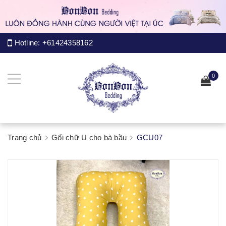
Hotline:
+61424358162
0
Trang chủ
Gối chữ U cho bà bầu
GCU07