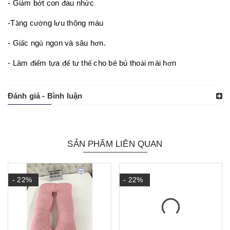
- Gi
m b
t con
au nh
c
ả
ớ
đ
ứ
-T
ng c
ng l
u thông máu
ă
ườ
ư
- Gi
c ng
ngon và sâu h
n.
ấ
ủ
ơ
- Làm
i
m t
a
t
th
cho bé bú tho
i mái h
n
đ
ể
ự
để
ư
ế
ả
ơ
Đánh giá - Bình luận
SẢN PHẨM LIÊN QUAN
- 22%
- 22%