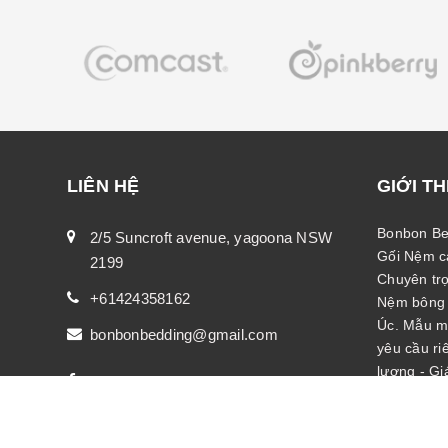
LIÊN HỆ
GIỚI TH
Bonbon Be
2/5 Suncroft avenue, yagoona NSW
Gối Nệm ca
2199
Chuyên trọ
+61424358162
Nệm bông é
Úc. Mẫu mã
bonbonbedding@gmail.com
yêu cầu ri
lượng - Gi
Bonbon Bedding
ngủ Việt tạ