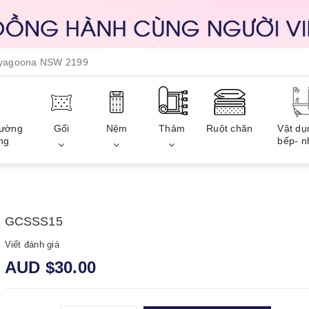
, yagoona NSW 2199
iường
Gối
Nệm
Thảm
Ruột chăn
Vật dụ
ng
bếp- n
GCSSS15
Viết đánh giá
AUD $30.00