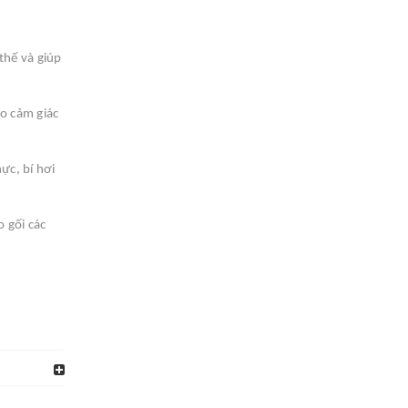
thế và giúp
o cảm giác
ực, bí hơi
 gối các