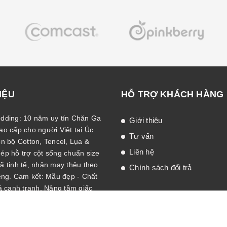
IỆU
HỖ TRỢ KHÁCH HÀNG
dding: 10 năm uy tín Chăn Ga
Giới thiệu
o cấp cho người Việt tại Úc.
Tư vấn
n bộ Cotton, Tencel, Lụa &
Liên hệ
p hỗ trợ cột sống chuẩn size
 tinh tế, nhận may thêu theo
Chính sách đổi trả
êng. Cam kết: Mẫu đẹp - Chất
á cạnh tranh. Nâng tầm giấc
i Australia!