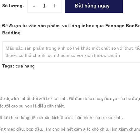
-
+
Đặt hàng ngay
Số lượng:
Để được tư vấn sản phẩm, vui lòng inbox qua Fanpage BonB
Bedding
Màu sắc sản phẩm trong ảnh có thể khác một chút so với thực tế,
thước có thể chênh lệch 3-5cm so với kích thước chuẩn
Tags:
cua hang
 đe dọa lớn nhất đối với trẻ sơ sinh. Để đảm bảo cho giấc ngủ của bé đư
ếc gối cao su non là điều cần thiết.
t kế theo đúng tiêu chuẩn kích thước thân hình của trẻ sơ sinh.
chống méo đầu, bẹp đầu, làm cho bé hết cảm giác khó chịu, làm giảm chứ