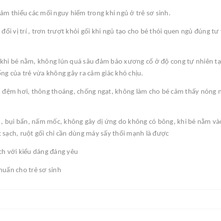
ảm thiểu các mối nguy hiểm trong khi ngủ ở trẻ sơ sinh.
ổi vị trí , trơn trượt khỏi gối khi ngủ tạo cho bé thói quen ngủ đúng tư 
 khi bé nằm, không lún quá sâu đảm bảo xương cổ ở độ cong tự nhiên tạ
ng của trẻ vừa không gây ra cảm giác khó chịu.
n đệm hơi, thông thoáng, chống ngạt, không làm cho bé cảm thấy nóng n
i , bụi bẩn, nấm mốc, không gây dị ứng do không có bông, khi bé nằm vào
ặt sạch, ruột gối chỉ cần dùng máy sấy thổi mạnh là được
ạch với kiểu dáng đáng yêu
huẩn cho trẻ sơ sinh