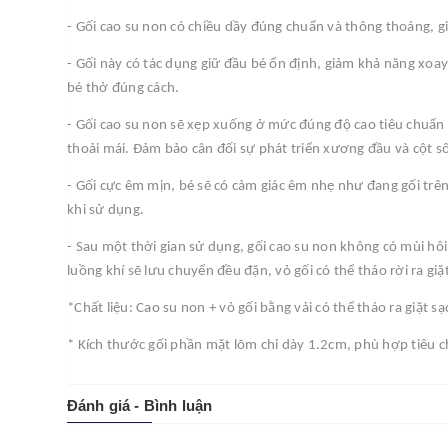
- Gối cao su non có chiều dầy đúng chuẩn và thông thoáng, gi
- Gối này có tác dụng giữ đầu bé ổn định, giảm khả năng xoay đ
bé thở đúng cách.
- Gối cao su non sẽ xẹp xuống ở mức đúng độ cao tiêu chuẩn
thoải mái. Đảm bảo cân đối sự phát triển xương đầu và cột số
- Gối cực êm mịn, bé sẽ có cảm giác êm nhẹ như đang gối trê
khi sử dụng.
- Sau một thời gian sử dụng, gối cao su non không có mùi hô
luồng khí sẽ lưu chuyển đều đặn, vỏ gối có thể tháo rời ra gi
*Chất liệu: Cao su non + vỏ gối bằng vải có thể tháo ra giặt s
* Kích thước gối phần mặt lõm chỉ dày 1.2cm, phù hợp tiêu c
Đánh giá - Bình luận