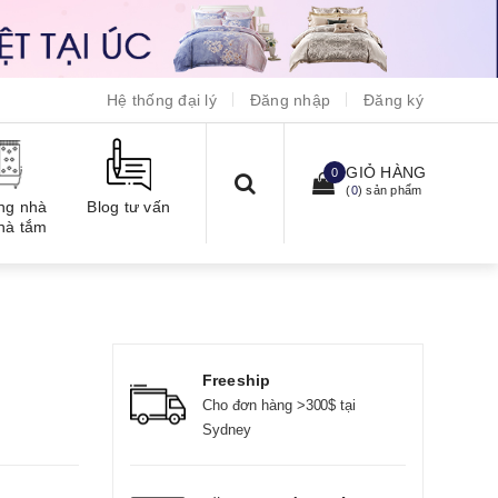
Hệ thống đại lý
Đăng nhập
Đăng ký
GIỎ HÀNG
0
(
0
) sản phẩm
ng nhà
Blog tư vấn
hà tắm
Freeship
Cho đơn hàng >300$ tại
Sydney