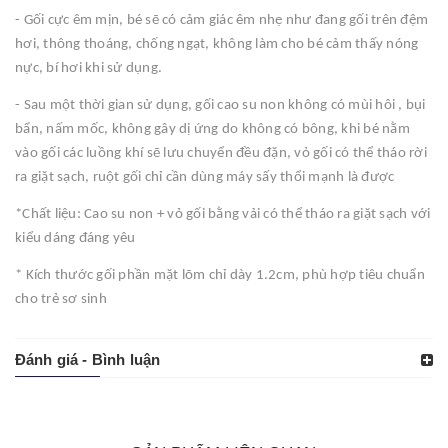
- Gối cực êm mịn, bé sẽ có cảm giác êm nhẹ như đang gối trên đệm
hơi, thông thoáng, chống ngạt, không làm cho bé cảm thấy nóng
nực, bí hơi khi sử dụng.
- Sau một thời gian sử dụng, gối cao su non không có mùi hôi , bụi
bẩn, nấm mốc, không gây dị ứng do không có bông, khi bé nằm
vào gối các luồng khí sẽ lưu chuyển đều đặn, vỏ gối có thể tháo rời
ra giặt sạch, ruột gối chỉ cần dùng máy sấy thổi mạnh là được
*Chất liệu: Cao su non + vỏ gối bằng vải có thể tháo ra giặt sạch với
kiểu dáng đáng yêu
* Kích thước gối phần mặt lõm chỉ dày 1.2cm, phù hợp tiêu chuẩn
cho trẻ sơ sinh
Đánh giá - Bình luận