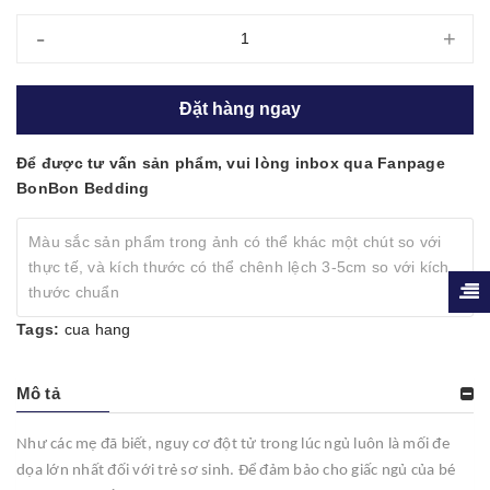
-
+
Đặt hàng ngay
Để được tư vấn sản phẩm, vui lòng inbox qua Fanpage
BonBon Bedding
Màu sắc sản phẩm trong ảnh có thể khác một chút so với
thực tế, và kích thước có thể chênh lệch 3-5cm so với kích
thước chuẩn
Tags:
cua hang
Mô tả
Như các mẹ đã biết, nguy cơ đột tử trong lúc ngủ luôn là mối đe
dọa lớn nhất đối với trẻ sơ sinh. Để đảm bảo cho giấc ngủ của bé