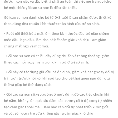
được ngon giấc và đặc biệt là phải an toàn thì việc mẹ trang bị cho
bé một chiếc gối cao su non là điều cần thiết.
Gối cao su non dành cho bé từ 0-3 tuổi là sản phẩm được thiết kế
theo đúng tiêu chuẩn kích thước thân hình của trẻ sơ sinh.
- Ruột gối thiết kế 1 mặt lõm theo kích thước đầu trẻ giúp chống
méo đầu, bẹp đầu, làm cho bé hết cảm giác khó chịu, làm giảm
chứng mất ngủ và mệt mỏi.
- Gối cao su non có chiều dầy đúng chuẩn và thông thoáng, giảm
thiểu các mối nguy hiểm trong khi ngủ ở trẻ sơ sinh.
- Gối này có tác dụng giữ đầu bé ổn định, giảm khả năng xoay đổi vị
trí , trơn trượt khỏi gối khi ngủ tạo cho bé thói quen ngủ đúng tư
thế và giúp bé thở đúng cách.
- Gối cao su non sẽ xẹp xuống ở mức đúng độ cao tiêu chuẩn khi
bé nằm, không lún quá sâu đảm bảo xương cổ ở độ cong tự nhiên
tạo cảm giác thoải mái. Đảm bảo cân đối sự phát triển xương đầu
và cột sống của trẻ vừa không gây ra cảm giác khó chịu.