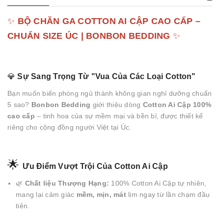
✨
BỘ CHĂN GA COTTON AI CẬP CAO CẤP –
CHUẨN SIZE ÚC | BONBON BEDDING
✨
💎
Sự Sang Trọng Từ "Vua Của Các Loại Cotton"
Bạn muốn biến phòng ngủ thành không gian nghỉ dưỡng chuẩn
5 sao?
Bonbon Bedding
giới thiệu dòng
Cotton Ai Cập 100%
cao cấp
– tinh hoa của sự mềm mại và bền bỉ, được thiết kế
riêng cho cộng đồng người Việt tại Úc.
🌟
Ưu Điểm Vượt Trội Của Cotton Ai Cập
🌿
Chất liệu Thượng Hạng:
100% Cotton Ai Cập tự nhiên,
mang lại cảm giác
mềm, mịn, mát
lịm ngay từ lần chạm đầu
tiên.