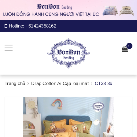
Hotline:
+61424358162
0
Trang chủ
Drap Cotton Ai Cập loại mát
CT33 39