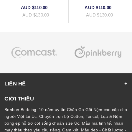
AUD $110.00
AUD $110.00
AUD $130.00
AUD $130.00
LIÊN HỆ
GIỚI THIỆU
Bonbon Bedding: 10 năm uy tín Chăn Ga Gối Nệm cao cấp cho
người Việt tại Úc. Chuyên trọn bộ Cotton, Tencel, Lụa & Nệm
bông ép hỗ trợ cột sống chuẩn size Úc. Mẫu mã tinh tế, nhận
may thêu theo yêu cầu riêng. Cam kết: Mẫu đẹp - Chất lượng -