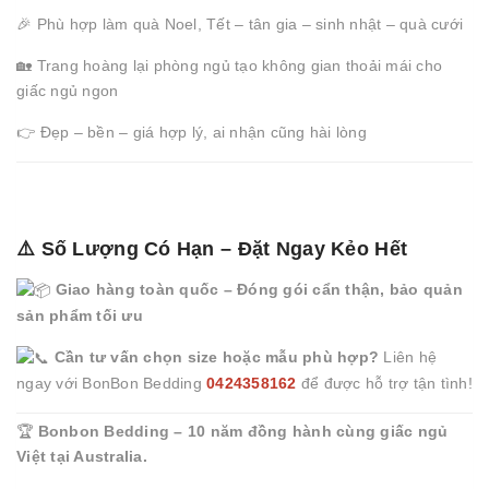
🎉 Phù hợp làm quà Noel, Tết – tân gia – sinh nhật – quà cưới
🏡 Trang hoàng lại phòng ngủ tạo không gian thoải mái cho
giấc ngủ ngon
👉 Đẹp – bền – giá hợp lý, ai nhận cũng hài lòng
⚠️ Số Lượng Có Hạn – Đặt Ngay Kẻo Hết
Giao hàng toàn quốc – Đóng gói cẩn thận, bảo quản
sản phẩm tối ưu
Cần tư vấn chọn size hoặc mẫu phù hợp?
Liên hệ
ngay với BonBon Bedding
0424358162
để được hỗ trợ tận tình!
🏆
Bonbon Bedding – 10 năm đồng hành cùng giấc ngủ
Việt tại Australia.