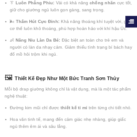
👔
Luôn Phẳng Phiu:
Vải có khả năng
chống nhăn
cực tốt,
giữ cho giường ngủ luôn gọn gàng, sang trọng.
🌬️
Thấm Hút Cực Đỉnh:
Khả năng thoáng khí tuyệt vời, giúp
cơ thể luôn khô thoáng, phù hợp hoàn hảo với khí hậu Úc.
👶
Nâng Niu Làn Da Bé:
Đặc biệt an toàn cho trẻ em và
người có làn da nhạy cảm. Giảm thiểu tình trạng bí bách hay
đổ mồ hôi trộm khi ngủ.
🖼️
Thiết Kế Đẹp Như Một Bức Tranh Sơn Thủy
Mỗi bộ drap giường không chỉ là vật dụng, mà là một tác phẩm
nghệ thuật:
Đường kim mũi chỉ được
thiết kế tỉ mỉ
trên từng chi tiết nhỏ.
Hoa văn tinh tế, mang đến cảm giác nhẹ nhàng, giúp giấc
ngủ thêm êm ái và sâu lắng.