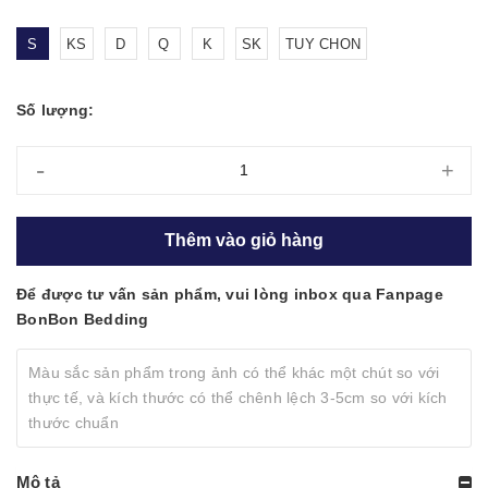
S
KS
D
Q
K
SK
TUY CHON
Số lượng:
-
+
Thêm vào giỏ hàng
Để được tư vấn sản phẩm, vui lòng inbox qua Fanpage
BonBon Bedding
Màu sắc sản phẩm trong ảnh có thể khác một chút so với
thực tế, và kích thước có thể chênh lệch 3-5cm so với kích
thước chuẩn
Mô tả