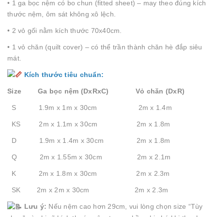
• 1 ga bọc nệm có bo chun (fitted sheet) – may theo đúng kích
thước nệm, ôm sát không xô lệch.
• 2 vỏ gối nằm kích thước 70x40cm.
• 1 vỏ chăn (quilt cover) – có thể trần thành chăn hè đắp siêu
mát.
Kích thước tiêu chuẩn:
Size Ga bọc nệm (DxRxC) Vỏ chăn (DxR)
S 1.9m x 1m x 30cm 2m x 1.4m
KS 2m x 1.1m x 30cm 2m x 1.8m
D 1.9m x 1.4m x 30cm 2m x 1.8m
Q 2m x 1.55m x 30cm 2m x 2.1m
K 2m x 1.8m x 30cm 2m x 2.3m
SK 2m x 2m x 30cm 2m x 2.3m
Lưu ý:
Nếu nệm cao hơn 29cm, vui lòng chọn size “Tùy