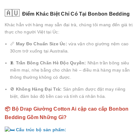
🇦🇺
Điểm Khác Biệt Chỉ Có Tại Bonbon Bedding
Khác hẳn với hàng may sẵn đại trà, chúng tôi mang đến giá trị
thực cho người Việt tại Úc:
📏
May Đo Chuẩn Size Úc:
vừa vặn cho giường nệm cao
30cm trở xuống tại Australia.
🧵
Trần Bông Chăn Hè Độc Quyền:
Nhận trần bông siêu
mềm mại, nhẹ bẫng cho chăn hè – điều mà hàng may sẵn
thông thường không có được.
🚫
Không Hàng Đại Trà:
Sản phẩm được đặt may riêng
biệt, đảm bảo độ bền cao và tính cá nhân hóa.
📦 Bộ Drap Giường Cotton Ai cập cao cấp Bonbon
Bedding Gồm Những Gì?
Cấu trúc bộ sản phẩm: