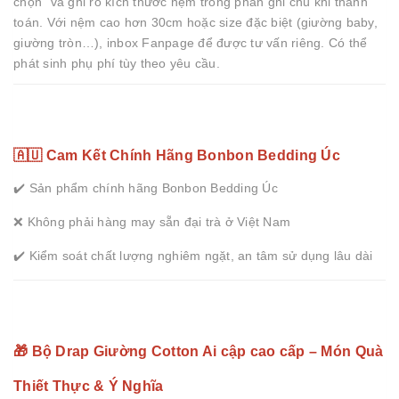
chọn” và ghi rõ kích thước nệm trong phần ghi chú khi thanh
toán. Với nệm cao hơn 30cm hoặc size đặc biệt (giường baby,
giường tròn…), inbox Fanpage để được tư vấn riêng. Có thể
phát sinh phụ phí tùy theo yêu cầu.
🇦🇺 Cam Kết Chính Hãng Bonbon Bedding Úc
✔️ Sản phẩm chính hãng Bonbon Bedding Úc
❌ Không phải hàng may sẵn đại trà ở Việt Nam
✔️ Kiểm soát chất lượng nghiêm ngặt, an tâm sử dụng lâu dài
🎁 Bộ Drap Giường Cotton Ai cập cao cấp – Món Quà
Thiết Thực & Ý Nghĩa