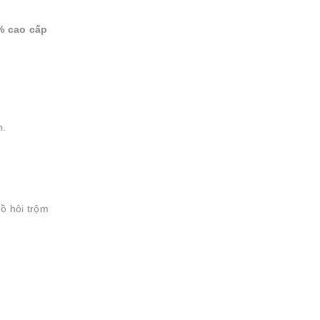
% cao cấp
n.
ồ hôi trộm