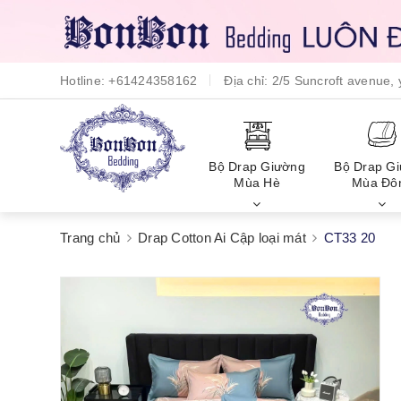
Hotline:
+61424358162
Địa chỉ:
2/5 Suncroft avenue
Bộ Drap Giường
Bộ Drap G
Mùa Hè
Mùa Đô
Trang chủ
Drap Cotton Ai Cập loại mát
CT33 20