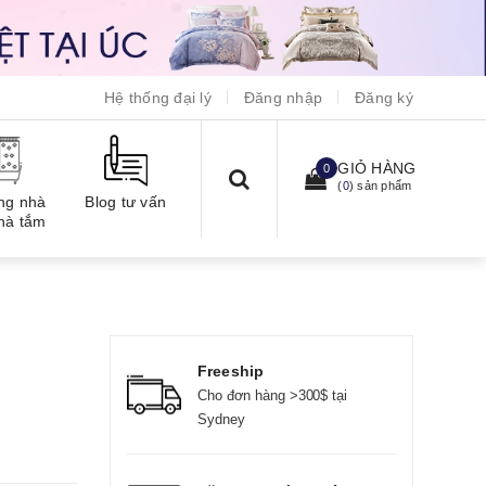
Hệ thống đại lý
Đăng nhập
Đăng ký
GIỎ HÀNG
0
(
0
) sản phẩm
ng nhà
Blog tư vấn
hà tắm
Freeship
Cho đơn hàng >300$ tại
Sydney