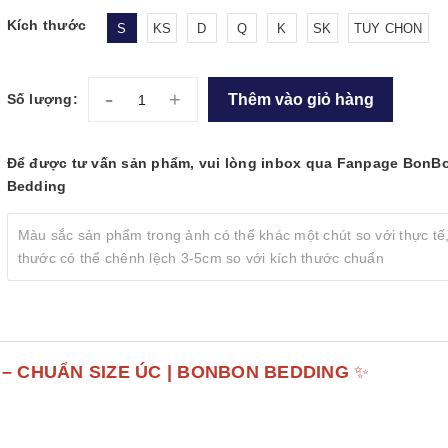
Kích thước
S
KS
D
Q
K
SK
TUY CHON
-
+
Thêm vào giỏ hàng
Số lượng:
Để được tư vấn sản phẩm, vui lòng inbox qua Fanpage BonB
Bedding
Màu sắc sản phẩm trong ảnh có thể khác một chút so với thực tế,
thước có thể chênh lệch 3-5cm so với kích thước chuẩn
– CHUẨN SIZE ÚC | BONBON BEDDING
✨