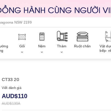
, yagoona NSW 2199
iường
Gối
Nệm
Thảm
Ruột chăn
Vật dụ
ng
bếp- n
CT33 20
Viết đánh giá
AUD$110
AUD$130A