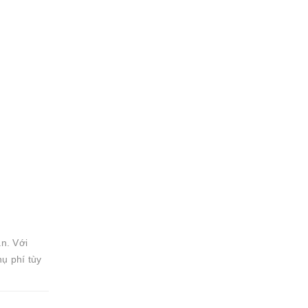
n. Với
ụ phí tùy