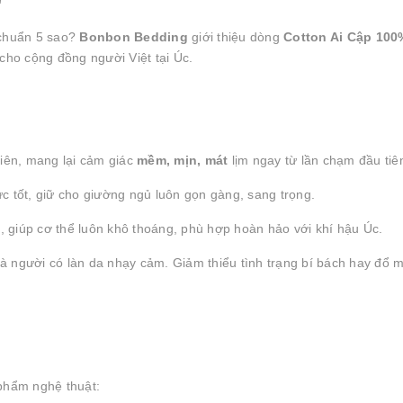
"
 chuẩn 5 sao?
Bonbon Bedding
giới thiệu dòng
Cotton Ai Cập 100
 cho cộng đồng người Việt tại Úc.
iên, mang lại cảm giác
mềm, mịn, mát
lịm ngay từ lần chạm đầu tiê
c tốt, giữ cho giường ngủ luôn gọn gàng, sang trọng.
, giúp cơ thể luôn khô thoáng, phù hợp hoàn hảo với khí hậu Úc.
à người có làn da nhạy cảm. Giảm thiểu tình trạng bí bách hay đổ m
 phẩm nghệ thuật: