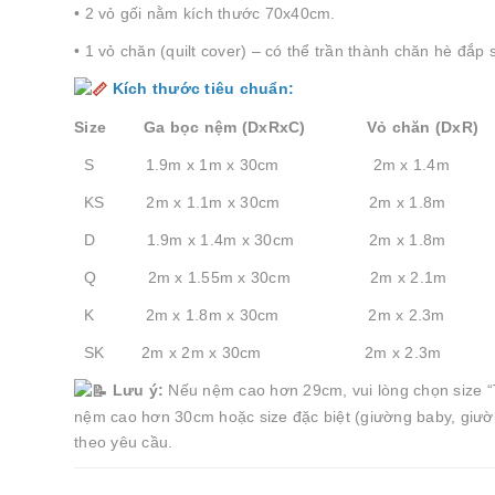
• 2 vỏ gối nằm kích thước 70x40cm.
• 1 vỏ chăn (quilt cover) – có thể trần thành chăn hè đắp 
Kích thước tiêu chuẩn:
Size Ga bọc nệm (DxRxC) Vỏ chăn (DxR)
S 1.9m x 1m x 30cm 2m x 1.4m
KS 2m x 1.1m x 30cm 2m x 1.8m
D 1.9m x 1.4m x 30cm 2m x 1.8m
Q 2m x 1.55m x 30cm 2m x 2.1m
K 2m x 1.8m x 30cm 2m x 2.3m
SK 2m x 2m x 30cm 2m x 2.3m
Lưu ý:
Nếu nệm cao hơn 29cm, vui lòng chọn size “T
nệm cao hơn 30cm hoặc size đặc biệt (giường baby, giườn
theo yêu cầu.