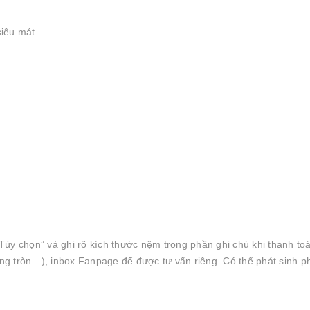
siêu mát.
ùy chọn” và ghi rõ kích thước nệm trong phần ghi chú khi thanh toá
g tròn…), inbox Fanpage để được tư vấn riêng. Có thể phát sinh ph