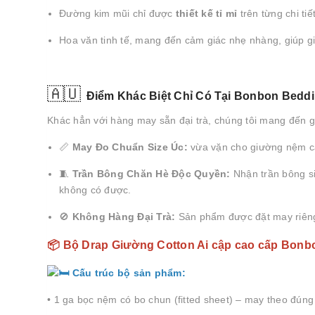
Đường kim mũi chỉ được
thiết kế tỉ mỉ
trên từng chi tiế
Hoa văn tinh tế, mang đến cảm giác nhẹ nhàng, giúp g
🇦🇺
Điểm Khác Biệt Chỉ Có Tại Bonbon Bedd
Khác hẳn với hàng may sẵn đại trà, chúng tôi mang đến giá
📏
May Đo Chuẩn Size Úc:
vừa vặn cho giường nệm cao
🧵
Trần Bông Chăn Hè Độc Quyền:
Nhận trần bông s
không có được.
🚫
Không Hàng Đại Trà:
Sản phẩm được đặt may riêng 
📦 Bộ Drap Giường Cotton Ai cập cao cấp Bon
Cấu trúc bộ sản phẩm:
• 1 ga bọc nệm có bo chun (fitted sheet) – may theo đúng