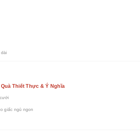
 dài
 Quà Thiết Thực & Ý Nghĩa
 cưới
ho giấc ngủ ngon