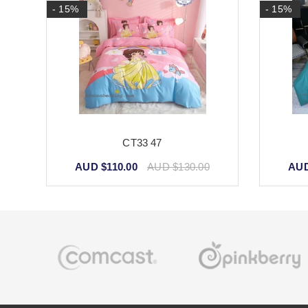
- 15%
- 15%
CT33 47
AUD $110.00
AUD $130.00
AUD