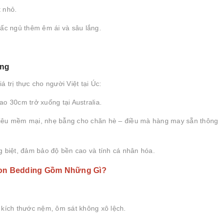
t nhỏ.
iấc ngủ thêm êm ái và sâu lắng.
ing
 trị thực cho người Việt tại Úc:
 30cm trở xuống tại Australia.
iêu mềm mại, nhẹ bẫng cho chăn hè – điều mà hàng may sẵn thông
biệt, đảm bảo độ bền cao và tính cá nhân hóa.
bon Bedding Gồm Những Gì?
 kích thước nệm, ôm sát không xô lệch.