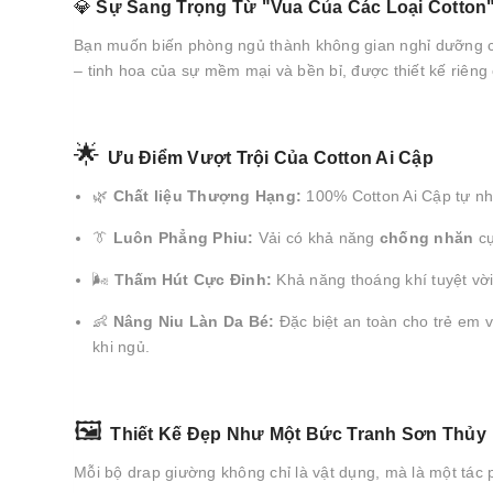
💎
Sự Sang Trọng Từ "Vua Của Các Loại Cotton
Bạn muốn biến phòng ngủ thành không gian nghỉ dưỡng
– tinh hoa của sự mềm mại và bền bỉ, được thiết kế riêng
🌟
Ưu Điểm Vượt Trội Của Cotton Ai Cập
🌿
Chất liệu Thượng Hạng:
100% Cotton Ai Cập tự nh
👔
Luôn Phẳng Phiu:
Vải có khả năng
chống nhăn
cự
🌬️
Thấm Hút Cực Đỉnh:
Khả năng thoáng khí tuyệt vời
👶
Nâng Niu Làn Da Bé:
Đặc biệt an toàn cho trẻ em v
khi ngủ.
🖼️
Thiết Kế Đẹp Như Một Bức Tranh Sơn Thủy
Mỗi bộ drap giường không chỉ là vật dụng, mà là một tác