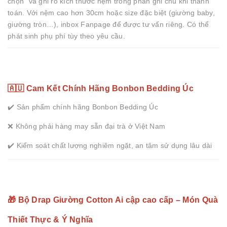
chọn” và ghi rõ kích thước nệm trong phần ghi chú khi thanh
toán. Với nệm cao hơn 30cm hoặc size đặc biệt (giường baby,
giường tròn…), inbox Fanpage để được tư vấn riêng. Có thể
phát sinh phụ phí tùy theo yêu cầu.
🇦🇺 Cam Kết Chính Hãng Bonbon Bedding Úc
✔️ Sản phẩm chính hãng Bonbon Bedding Úc
❌ Không phải hàng may sẵn đại trà ở Việt Nam
✔️ Kiểm soát chất lượng nghiêm ngặt, an tâm sử dụng lâu dài
🎁 Bộ Drap Giường Cotton Ai cập cao cấp – Món Quà
Thiết Thực & Ý Nghĩa