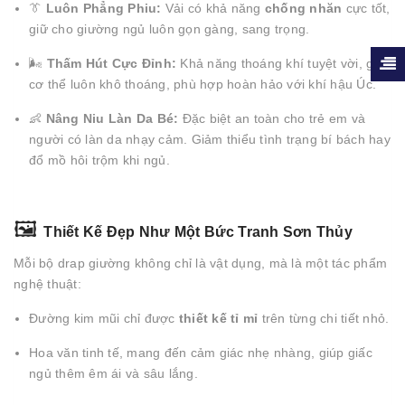
👔
Luôn Phẳng Phiu:
Vải có khả năng
chống nhăn
cực tốt,
giữ cho giường ngủ luôn gọn gàng, sang trọng.
🌬️
Thấm Hút Cực Đỉnh:
Khả năng thoáng khí tuyệt vời, giúp
cơ thể luôn khô thoáng, phù hợp hoàn hảo với khí hậu Úc.
👶
Nâng Niu Làn Da Bé:
Đặc biệt an toàn cho trẻ em và
người có làn da nhạy cảm. Giảm thiểu tình trạng bí bách hay
đổ mồ hôi trộm khi ngủ.
🖼️
Thiết Kế Đẹp Như Một Bức Tranh Sơn Thủy
Mỗi bộ drap giường không chỉ là vật dụng, mà là một tác phẩm
nghệ thuật:
Đường kim mũi chỉ được
thiết kế tỉ mỉ
trên từng chi tiết nhỏ.
Hoa văn tinh tế, mang đến cảm giác nhẹ nhàng, giúp giấc
ngủ thêm êm ái và sâu lắng.