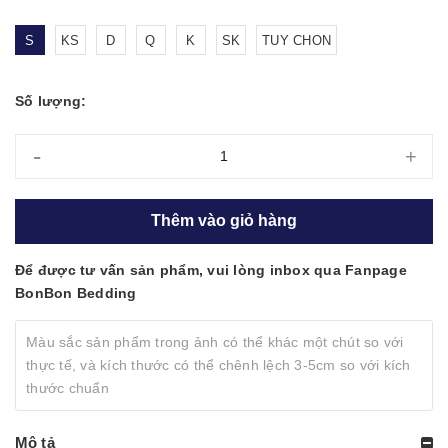
S
KS
D
Q
K
SK
TUY CHON
Số lượng:
-
+
Thêm vào giỏ hàng
Để được tư vấn sản phẩm, vui lòng inbox qua Fanpage
BonBon Bedding
Màu sắc sản phẩm trong ảnh có thể khác một chút so với
thực tế, và kích thước có thể chênh lệch 3-5cm so với kích
thước chuẩn
Mô tả