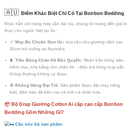
🇦🇺
Điểm Khác Biệt Chỉ Có Tại Bonbon Bedding
Khác hẳn với hàng may sẵn đại trà, chúng tôi mang đến giá trị
thực cho người Việt tại Úc:
📏
May Đo Chuẩn Size Úc:
vừa vặn cho giường nệm cao
30cm trở xuống tại Australia.
🧵
Trần Bông Chăn Hè Độc Quyền:
Nhận trần bông siêu
mềm mại, nhẹ bẫng cho chăn hè – điều mà hàng may sẵn
thông thường không có được.
🚫
Không Hàng Đại Trà:
Sản phẩm được đặt may riêng
biệt, đảm bảo độ bền cao và tính cá nhân hóa.
📦 Bộ Drap Giường Cotton Ai cập cao cấp Bonbon
Bedding Gồm Những Gì?
Cấu trúc bộ sản phẩm: