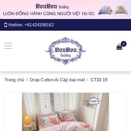
Hotline:
+61424358162
0
Trang chủ
Drap Cotton Ai Cập loại mát
CT33 19