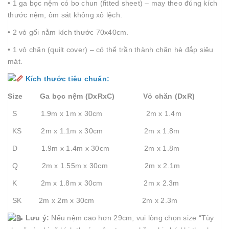
• 1 ga bọc nệm có bo chun (fitted sheet) – may theo đúng kích
thước nệm, ôm sát không xô lệch.
• 2 vỏ gối nằm kích thước 70x40cm.
• 1 vỏ chăn (quilt cover) – có thể trần thành chăn hè đắp siêu
mát.
Kích thước tiêu chuẩn:
Size Ga bọc nệm (DxRxC) Vỏ chăn (DxR)
S 1.9m x 1m x 30cm 2m x 1.4m
KS 2m x 1.1m x 30cm 2m x 1.8m
D 1.9m x 1.4m x 30cm 2m x 1.8m
Q 2m x 1.55m x 30cm 2m x 2.1m
K 2m x 1.8m x 30cm 2m x 2.3m
SK 2m x 2m x 30cm 2m x 2.3m
Lưu ý:
Nếu nệm cao hơn 29cm, vui lòng chọn size “Tùy