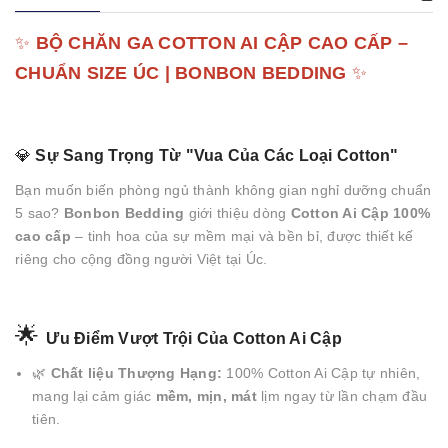
✨
BỘ CHĂN GA COTTON AI CẬP CAO CẤP –
CHUẨN SIZE ÚC | BONBON BEDDING
✨
💎
Sự Sang Trọng Từ "Vua Của Các Loại Cotton"
Bạn muốn biến phòng ngủ thành không gian nghỉ dưỡng chuẩn
5 sao?
Bonbon Bedding
giới thiệu dòng
Cotton Ai Cập 100%
cao cấp
– tinh hoa của sự mềm mại và bền bỉ, được thiết kế
riêng cho cộng đồng người Việt tại Úc.
🌟
Ưu Điểm Vượt Trội Của Cotton Ai Cập
🌿
Chất liệu Thượng Hạng:
100% Cotton Ai Cập tự nhiên,
mang lại cảm giác
mềm, mịn, mát
lịm ngay từ lần chạm đầu
tiên.