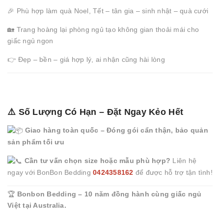
🎉 Phù hợp làm quà Noel, Tết – tân gia – sinh nhật – quà cưới
🏡 Trang hoàng lại phòng ngủ tạo không gian thoải mái cho
giấc ngủ ngon
👉 Đẹp – bền – giá hợp lý, ai nhận cũng hài lòng
⚠️ Số Lượng Có Hạn – Đặt Ngay Kẻo Hết
Giao hàng toàn quốc – Đóng gói cẩn thận, bảo quản
sản phẩm tối ưu
Cần tư vấn chọn size hoặc mẫu phù hợp?
Liên hệ
ngay với BonBon Bedding
0424358162
để được hỗ trợ tận tình!
🏆
Bonbon Bedding – 10 năm đồng hành cùng giấc ngủ
Việt tại Australia.