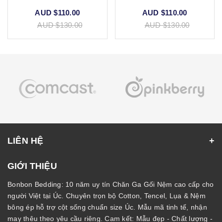
AUD $110.00
AUD $110.00
AUD $130.00
AUD $130.00
LIÊN HỆ
GIỚI THIỆU
Bonbon Bedding: 10 năm uy tín Chăn Ga Gối Nệm cao cấp cho
người Việt tại Úc. Chuyên trọn bộ Cotton, Tencel, Lụa & Nệm
bông ép hỗ trợ cột sống chuẩn size Úc. Mẫu mã tinh tế, nhận
may thêu theo yêu cầu riêng. Cam kết: Mẫu đẹp - Chất lượng -