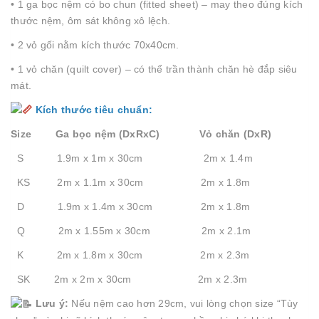
• 1 ga bọc nệm có bo chun (fitted sheet) – may theo đúng kích
thước nệm, ôm sát không xô lệch.
• 2 vỏ gối nằm kích thước 70x40cm.
• 1 vỏ chăn (quilt cover) – có thể trần thành chăn hè đắp siêu
mát.
Kích thước tiêu chuẩn:
Size Ga bọc nệm (DxRxC) Vỏ chăn (DxR)
S 1.9m x 1m x 30cm 2m x 1.4m
KS 2m x 1.1m x 30cm 2m x 1.8m
D 1.9m x 1.4m x 30cm 2m x 1.8m
Q 2m x 1.55m x 30cm 2m x 2.1m
K 2m x 1.8m x 30cm 2m x 2.3m
SK 2m x 2m x 30cm 2m x 2.3m
Lưu ý:
Nếu nệm cao hơn 29cm, vui lòng chọn size “Tùy