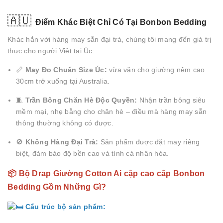
🇦🇺
Điểm Khác Biệt Chỉ Có Tại Bonbon Bedding
Khác hẳn với hàng may sẵn đại trà, chúng tôi mang đến giá trị
thực cho người Việt tại Úc:
📏
May Đo Chuẩn Size Úc:
vừa vặn cho giường nệm cao
30cm trở xuống tại Australia.
🧵
Trần Bông Chăn Hè Độc Quyền:
Nhận trần bông siêu
mềm mại, nhẹ bẫng cho chăn hè – điều mà hàng may sẵn
thông thường không có được.
🚫
Không Hàng Đại Trà:
Sản phẩm được đặt may riêng
biệt, đảm bảo độ bền cao và tính cá nhân hóa.
📦 Bộ Drap Giường Cotton Ai cập cao cấp Bonbon
Bedding Gồm Những Gì?
Cấu trúc bộ sản phẩm: