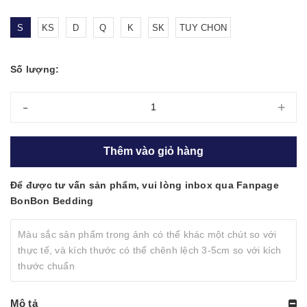
S
KS
D
Q
K
SK
TUY CHON
Số lượng:
-
+
Thêm vào giỏ hàng
Để được tư vấn sản phẩm, vui lòng inbox qua Fanpage
BonBon Bedding
Màu sắc sản phẩm trong ảnh có thể khác một chút so với
thực tế, và kích thước có thể chênh lệch 3-5cm so với kích
thước chuẩn
Mô tả