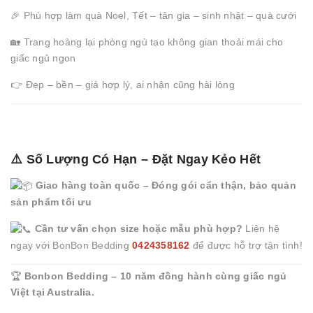
🎉 Phù hợp làm quà Noel, Tết – tân gia – sinh nhật – quà cưới
🏡 Trang hoàng lại phòng ngủ tạo không gian thoải mái cho
giấc ngủ ngon
👉 Đẹp – bền – giá hợp lý, ai nhận cũng hài lòng
⚠️ Số Lượng Có Hạn – Đặt Ngay Kẻo Hết
Giao hàng toàn quốc – Đóng gói cẩn thận, bảo quản
sản phẩm tối ưu
Cần tư vấn chọn size hoặc mẫu phù hợp?
Liên hệ
ngay với BonBon Bedding
0424358162
để được hỗ trợ tận tình!
🏆
Bonbon Bedding – 10 năm đồng hành cùng giấc ngủ
Việt tại Australia.