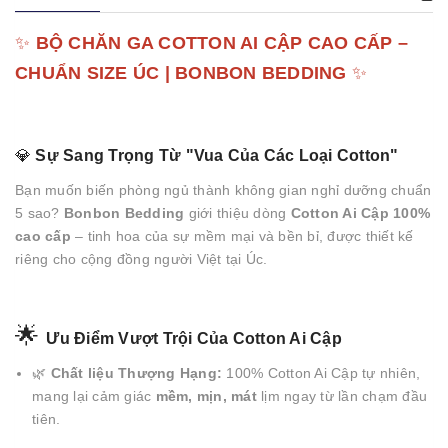
✨
BỘ CHĂN GA COTTON AI CẬP CAO CẤP –
CHUẨN SIZE ÚC | BONBON BEDDING
✨
💎
Sự Sang Trọng Từ "Vua Của Các Loại Cotton"
Bạn muốn biến phòng ngủ thành không gian nghỉ dưỡng chuẩn
5 sao?
Bonbon Bedding
giới thiệu dòng
Cotton Ai Cập 100%
cao cấp
– tinh hoa của sự mềm mại và bền bỉ, được thiết kế
riêng cho cộng đồng người Việt tại Úc.
🌟
Ưu Điểm Vượt Trội Của Cotton Ai Cập
🌿
Chất liệu Thượng Hạng:
100% Cotton Ai Cập tự nhiên,
mang lại cảm giác
mềm, mịn, mát
lịm ngay từ lần chạm đầu
tiên.