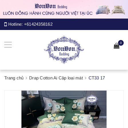
Hotline:
+61424358162
0
Trang chủ
Drap Cotton Ai Cập loại mát
CT33 17