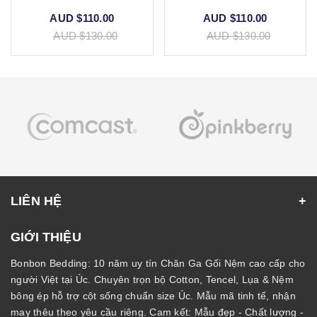
AUD $110.00
AUD $110.00
AUD $130.00
AUD $130.00
LIÊN HỆ
GIỚI THIỆU
Bonbon Bedding: 10 năm uy tín Chăn Ga Gối Nệm cao cấp cho
người Việt tại Úc. Chuyên trọn bộ Cotton, Tencel, Lụa & Nệm
bông ép hỗ trợ cột sống chuẩn size Úc. Mẫu mã tinh tế, nhận
may thêu theo yêu cầu riêng. Cam kết: Mẫu đẹp - Chất lượng -