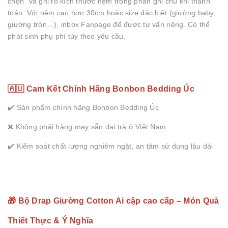
chọn” và ghi rõ kích thước nệm trong phần ghi chú khi thanh
toán. Với nệm cao hơn 30cm hoặc size đặc biệt (giường baby,
giường tròn…), inbox Fanpage để được tư vấn riêng. Có thể
phát sinh phụ phí tùy theo yêu cầu.
🇦🇺 Cam Kết Chính Hãng Bonbon Bedding Úc
✔️ Sản phẩm chính hãng Bonbon Bedding Úc
❌ Không phải hàng may sẵn đại trà ở Việt Nam
✔️ Kiểm soát chất lượng nghiêm ngặt, an tâm sử dụng lâu dài
🎁 Bộ Drap Giường Cotton Ai cập cao cấp – Món Quà
Thiết Thực & Ý Nghĩa