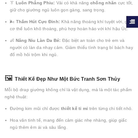
👔
Luôn Phẳng Phiu:
Vải có khả năng
chống nhăn
cực tốt,
giữ cho giường ngủ luôn gọn gàng, sang trọng.
🌬️
Thấm Hút Cực Đỉnh:
Khả năng thoáng khí tuyệt vời, giúp
cơ thể luôn khô thoáng, phù hợp hoàn hảo với khí hậu Úc.
👶
Nâng Niu Làn Da Bé:
Đặc biệt an toàn cho trẻ em và
người có làn da nhạy cảm. Giảm thiểu tình trạng bí bách hay
đổ mồ hôi trộm khi ngủ.
🖼️
Thiết Kế Đẹp Như Một Bức Tranh Sơn Thủy
Mỗi bộ drap giường không chỉ là vật dụng, mà là một tác phẩm
nghệ thuật:
Đường kim mũi chỉ được
thiết kế tỉ mỉ
trên từng chi tiết nhỏ.
Hoa văn tinh tế, mang đến cảm giác nhẹ nhàng, giúp giấc
ngủ thêm êm ái và sâu lắng.