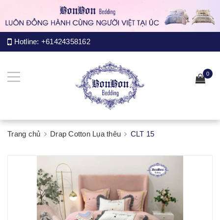
Hotline:
+61424358162
0
Trang chủ
Drap Cotton Lụa thêu
CLT 15