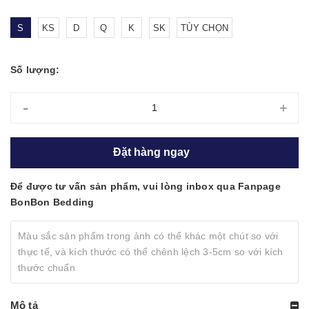
S
KS
D
Q
K
SK
TÙY CHỌN
Số lượng:
-
+
Đặt hàng ngay
Để được tư vấn sản phẩm, vui lòng inbox qua Fanpage
BonBon Bedding
Màu sắc sản phẩm trong ảnh có thể khác một chút so với
thực tế, và kích thước có thể chênh lệch 3-5cm so với kích
thước chuẩn
Mô tả