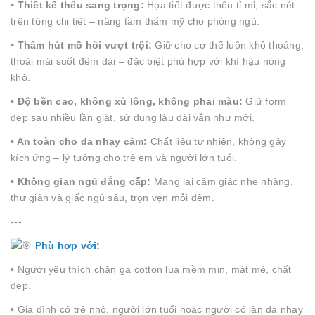
• Thiết kế thêu sang trọng:
Họa tiết được thêu tỉ mỉ, sắc nét
trên từng chi tiết – nâng tầm thẩm mỹ cho phòng ngủ.
• Thấm hút mồ hôi vượt trội:
Giữ cho cơ thể luôn khô thoáng,
thoải mái suốt đêm dài – đặc biệt phù hợp với khí hậu nóng
khô.
• Độ bền cao, không xù lông, không phai màu:
Giữ form
đẹp sau nhiều lần giặt, sử dụng lâu dài vẫn như mới.
• An toàn cho da nhạy cảm:
Chất liệu tự nhiên, không gây
kích ứng – lý tưởng cho trẻ em và người lớn tuổi.
• Không gian ngủ đẳng cấp:
Mang lại cảm giác nhẹ nhàng,
thư giãn và giấc ngủ sâu, trọn vẹn mỗi đêm.
---
Phù hợp với:
• Người yêu thích chăn ga cotton lụa mềm mịn, mát mẻ, chất
đẹp.
• Gia đình có trẻ nhỏ, người lớn tuổi hoặc người có làn da nhạy