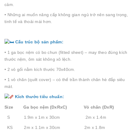
cảm.
• Những ai muốn nâng cấp không gian ngủ trở nên sang trọng,
tinh tế và thoải mái hơn.
Cấu trúc bộ sản phẩm:
• 1 ga bọc nệm có bo chun (fitted sheet) – may theo đúng kích
thước nệm, ôm sát không xô lệch.
• 2 vỏ gối nằm kích thước 70x40cm.
• 1 vỏ chăn (quilt cover) – có thể trần thành chăn hè đắp siêu
mát.
Kích thước tiêu chuẩn:
Size Ga bọc nệm (DxRxC) Vỏ chăn (DxR)
S 1.9m x 1m x 30cm 2m x 1.4m
KS 2m x 1.1m x 30cm 2m x 1.8m