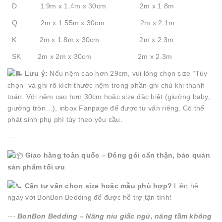
D 1.9m x 1.4m x 30cm 2m x 1.8m
Q 2m x 1.55m x 30cm 2m x 2.1m
K 2m x 1.8m x 30cm 2m x 2.3m
SK 2m x 2m x 30cm 2m x 2.3m
Lưu ý:
Nếu nệm cao hơn 29cm, vui lòng chọn size “Tùy
chọn” và ghi rõ kích thước nệm trong phần ghi chú khi thanh
toán. Với nệm cao hơn 30cm hoặc size đặc biệt (giường baby,
giường tròn…), inbox Fanpage để được tư vấn riêng. Có thể
phát sinh phụ phí tùy theo yêu cầu.
---
Giao hàng toàn quốc – Đóng gói cẩn thận, bảo quản
sản phẩm tối ưu
Cần tư vấn chọn size hoặc mẫu phù hợp?
Liên hệ
ngay với BonBon Bedding để được hỗ trợ tận tình!
---
BonBon Bedding – Nâng niu giấc ngủ, nâng tầm không