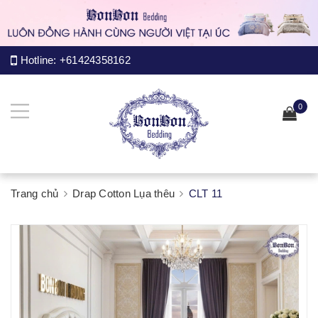
Hotline:
+61424358162
0
Trang chủ
Drap Cotton Lụa thêu
CLT 11