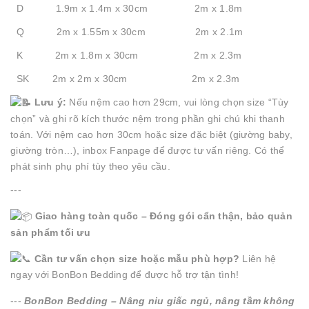
D 1.9m x 1.4m x 30cm 2m x 1.8m
Q 2m x 1.55m x 30cm 2m x 2.1m
K 2m x 1.8m x 30cm 2m x 2.3m
SK 2m x 2m x 30cm 2m x 2.3m
Lưu ý:
Nếu nệm cao hơn 29cm, vui lòng chọn size “Tùy
chọn” và ghi rõ kích thước nệm trong phần ghi chú khi thanh
toán. Với nệm cao hơn 30cm hoặc size đặc biệt (giường baby,
giường tròn…), inbox Fanpage để được tư vấn riêng. Có thể
phát sinh phụ phí tùy theo yêu cầu.
---
Giao hàng toàn quốc – Đóng gói cẩn thận, bảo quản
sản phẩm tối ưu
Cần tư vấn chọn size hoặc mẫu phù hợp?
Liên hệ
ngay với BonBon Bedding để được hỗ trợ tận tình!
---
BonBon Bedding – Nâng niu giấc ngủ, nâng tầm không