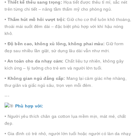
• Thiết kế thêu sang trọng:
Họa tiết được thêu tỉ mỉ, sắc nét
trên từng chi tiết – nâng tầm thẩm mỹ cho phòng ngủ.
• Thấm hút mồ hôi vượt trội:
Giữ cho cơ thể luôn khô thoáng,
thoải mái suốt đêm dài – đặc biệt phù hợp với khí hậu nóng
khô.
• Độ bền cao, không xù lông, không phai màu:
Giữ form
đẹp sau nhiều lần giặt, sử dụng lâu dài vẫn như mới.
• An toàn cho da nhạy cảm:
Chất liệu tự nhiên, không gây
kích ứng – lý tưởng cho trẻ em và người lớn tuổi.
• Không gian ngủ đẳng cấp:
Mang lại cảm giác nhẹ nhàng,
thư giãn và giấc ngủ sâu, trọn vẹn mỗi đêm.
---
Phù hợp với:
• Người yêu thích chăn ga cotton lụa mềm mịn, mát mẻ, chất
đẹp.
• Gia đình có trẻ nhỏ, người lớn tuổi hoặc người có làn da nhạy