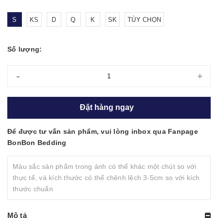
S
KS
D
Q
K
SK
TÙY CHỌN
Số lượng:
-
+
Đặt hàng ngay
Để được tư vấn sản phẩm, vui lòng inbox qua Fanpage
BonBon Bedding
Màu sắc sản phẩm trong ảnh có thể khác một chút so với
thực tế, và kích thước có thể chênh lệch 3-5cm so với kích
thước chuẩn
Mô tả