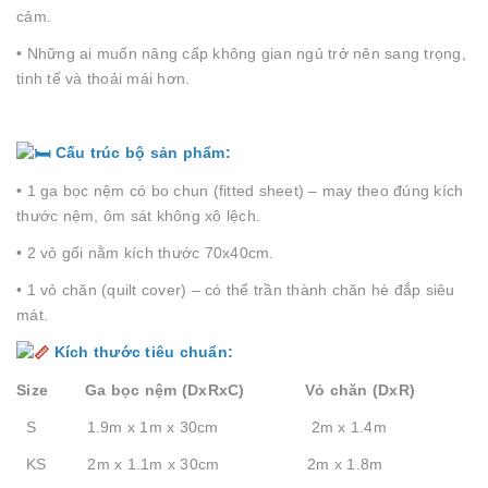
cảm.
• Những ai muốn nâng cấp không gian ngủ trở nên sang trọng,
tinh tế và thoải mái hơn.
Cấu trúc bộ sản phẩm:
• 1 ga bọc nệm có bo chun (fitted sheet) – may theo đúng kích
thước nệm, ôm sát không xô lệch.
• 2 vỏ gối nằm kích thước 70x40cm.
• 1 vỏ chăn (quilt cover) – có thể trần thành chăn hè đắp siêu
mát.
Kích thước tiêu chuẩn:
Size Ga bọc nệm (DxRxC) Vỏ chăn (DxR)
S 1.9m x 1m x 30cm 2m x 1.4m
KS 2m x 1.1m x 30cm 2m x 1.8m