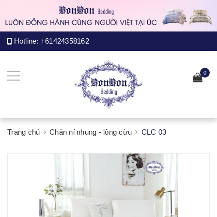
Hotline:
+61424358162
0
Trang chủ
Chăn nỉ nhung - lông cừu
CLC 03