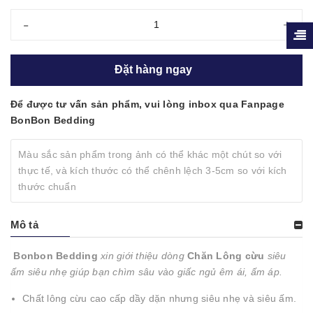
-
+
Đặt hàng ngay
Để được tư vấn sản phẩm, vui lòng inbox qua Fanpage
BonBon Bedding
Màu sắc sản phẩm trong ảnh có thể khác một chút so với
thực tế, và kích thước có thể chênh lệch 3-5cm so với kích
thước chuẩn
Mô tả
Bonbon Bedding
xin giới thiệu dòng
Chăn Lông cừu
siêu
ấm siêu nhẹ giúp bạn chìm sâu vào giấc ngủ êm ái, ấm áp.
Chất lông cừu cao cấp dầy dặn nhưng siêu nhẹ và siêu ấm.