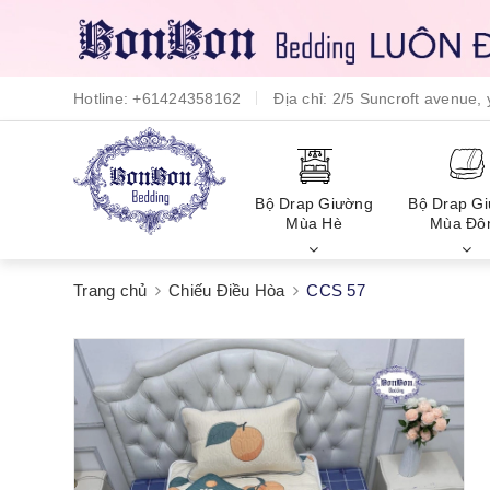
Hotline:
+61424358162
Địa chỉ:
2/5 Suncroft avenue
Bộ Drap Giường
Bộ Drap G
Mùa Hè
Mùa Đô
Trang chủ
Chiếu Điều Hòa
CCS 57