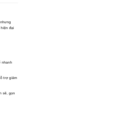
n nhưng
 hiện đại
ể nhanh
ỗ trợ giảm
h sẽ, gọn