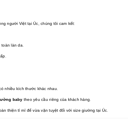
g người Việt tại Úc, chúng tôi cam kết:
toàn làn da.
cấp.
 có nhiều kích thước khác nhau.
iường baby
theo yêu cầu riêng của khách hàng.
 thiện tỉ mỉ để vừa vặn tuyệt đối với size giường tại Úc.