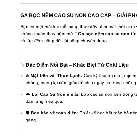
GA BỌC NỆM CAO SU NON CAO CẤP – GIẢI PH
Bạn có mệt mỏi khi mỗi sáng thức dậy phải mất thời gia
không muốn thay nệm mới?
Ga bọc nệm cao su non từ
và lớp đệm nâng đỡ cột sống chuyên dụng.
✨
Đặc Điểm Nổi Bật – Khác Biệt Từ Chất Liệu
❄️
Mặt trên vải Thun Lạnh:
Cực kỳ thoáng mát, mịn mà
chóng, mang lại cảm giác dễ chịu ngay cả trong những 
☁️
Lõi Cao Su Non êm ái:
Lớp cao su non bên trong t
đau lưng hiệu quả.
🛡️
Bọc bảo vệ toàn diện:
Thiết kế bọc hết toàn bộ nệ
gàng.