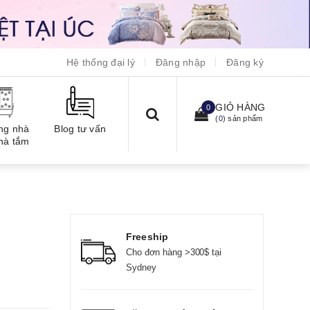
Hệ thống đại lý
Đăng nhập
Đăng ký
GIỎ HÀNG
0
(
0
) sản phẩm
ng nhà
Blog tư vấn
hà tắm
Freeship
Cho đơn hàng >300$ tại
Sydney