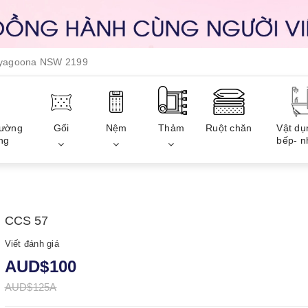
, yagoona NSW 2199
iường
Gối
Nệm
Thảm
Ruột chăn
Vật dụ
ng
bếp- n
CCS 57
Viết đánh giá
AUD$100
AUD$125A