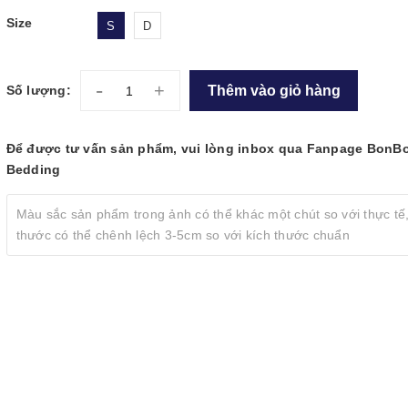
Size
S
D
-
+
Thêm vào giỏ hàng
Số lượng:
Để được tư vấn sản phẩm, vui lòng inbox qua Fanpage BonB
Bedding
Màu sắc sản phẩm trong ảnh có thể khác một chút so với thực tế,
thước có thể chênh lệch 3-5cm so với kích thước chuẩn