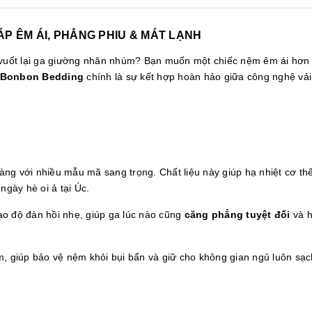
ÁP ÊM ÁI, PHẲNG PHIU & MÁT LẠNH
n vuốt lại ga giường nhăn nhúm? Bạn muốn một chiếc nệm êm ái hơ
 Bonbon Bedding
chính là sự kết hợp hoàn hảo giữa công nghệ vải
ng với nhiều mẫu mã sang trọng. Chất liệu này giúp hạ nhiệt cơ th
ngày hè oi ả tại Úc.
ạo độ đàn hồi nhẹ, giúp ga lúc nào cũng
căng phẳng tuyệt đối
và h
m, giúp bảo vệ nệm khỏi bụi bẩn và giữ cho không gian ngủ luôn sạc