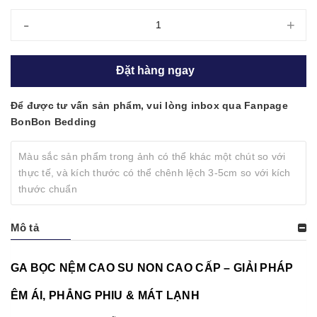
-
+
Đặt hàng ngay
Để được tư vấn sản phẩm, vui lòng inbox qua Fanpage
BonBon Bedding
Màu sắc sản phẩm trong ảnh có thể khác một chút so với
thực tế, và kích thước có thể chênh lệch 3-5cm so với kích
thước chuẩn
Mô tả
GA BỌC NỆM CAO SU NON CAO CẤP – GIẢI PHÁP
ÊM ÁI, PHẲNG PHIU & MÁT LẠNH