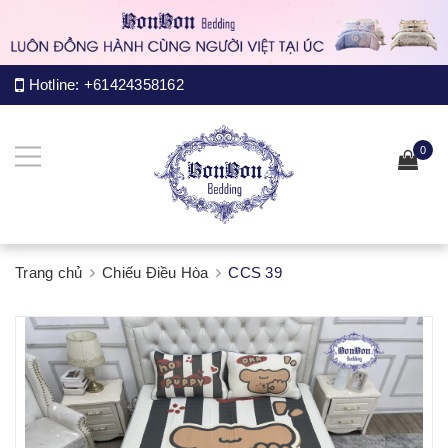
Hotline:
+61424358162
0
Trang chủ
Chiếu Điều Hòa
CCS 39