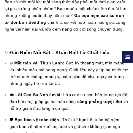
Bạn có mệt mỏi khi mỗi sáng thức dậy phải mất thời gian vuốt
lại ga giường nhăn nhúm? Bạn muốn một chiếc nệm êm ái hơn
nhưng không muốn thay nệm mới?
Ga bọc nệm cao su non
từ Bonbon Bedding
chính là sự kết hợp hoàn hảo giữa công
nghệ vải hiện đại và lớp đệm nâng đỡ cột sống chuyên dụng.
✨
Đặc Điểm Nổi Bật – Khác Biệt Từ Chất Liệu
❄️
Mặt trên vải Thun Lạnh:
Cực kỳ thoáng mát, mịn màng
với nhiều mẫu mã sang trọng. Chất liệu này giúp hạ nhiệt cơ
thể nhanh chóng, mang lại cảm giác dễ chịu ngay cả trong
những ngày hè oi ả tại Úc.
☁️
Lõi Cao Su Non êm ái:
Lớp cao su non bên trong tạo độ
đàn hồi nhẹ, giúp ga lúc nào cũng
căng phẳng tuyệt đối
và
hỗ trợ giảm đau lưng hiệu quả.
🛡️
Bọc bảo vệ toàn diện:
Thiết kế bọc hết toàn bộ nệm,
giúp bảo vệ nệm khỏi bụi bẩn và giữ cho không gian ngủ