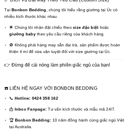
Tại
Bonbon Bedding
, chúng tôi hiểu rằng giường tại Úc có
nhiều kích thước khác nhau.
🌟 Chúng tôi nhận đặt chiếu theo
size đặc biệt
hoặc
giường baby
theo yêu cầu riêng của khách hàng.
🚫 Không phải hàng may sẵn đại trà, sản phẩm được hoàn
thiện tỉ mỉ để vừa vặn tuyệt đối với size giường tại Úc.
👉 Đừng để cái nóng làm phiền giấc ngủ của bạn!
☎️ LIÊN HỆ NGAY VỚI BONBON BEDDING
📞
Hotline:
0424 358 162
📩
Inbox Fanpage:
Tư vấn kích thước và mẫu mã 24/7.
🏆
Bonbon Bedding:
10 năm đồng hành cùng giấc ngủ Việt
tại Australia.