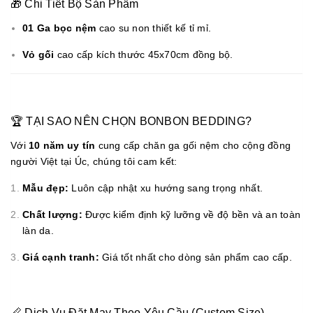
🎁 Chi Tiết Bộ Sản Phẩm
01 Ga bọc nệm
cao su non thiết kế tỉ mỉ.
Vỏ gối
cao cấp kích thước 45x70cm đồng bộ.
🏆 TẠI SAO NÊN CHỌN BONBON BEDDING?
Với
10 năm uy tín
cung cấp chăn ga gối nệm cho cộng đồng
người Việt tại Úc, chúng tôi cam kết:
Mẫu đẹp:
Luôn cập nhật xu hướng sang trọng nhất.
Chất lượng:
Được kiểm định kỹ lưỡng về độ bền và an toàn
làn da.
Giá cạnh tranh:
Giá tốt nhất cho dòng sản phẩm cao cấp.
📏 Dịch Vụ Đặt May Theo Yêu Cầu (Custom Size)