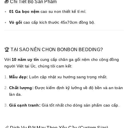
🎁 Chi Tiết Bộ Sản Phẩm
01 Ga bọc nệm
cao su non thiết kế tỉ mỉ.
Vỏ gối
cao cấp kích thước 45x70cm đồng bộ.
🏆 TẠI SAO NÊN CHỌN BONBON BEDDING?
Với
10 năm uy tín
cung cấp chăn ga gối nệm cho cộng đồng
người Việt tại Úc, chúng tôi cam kết:
Mẫu đẹp:
Luôn cập nhật xu hướng sang trọng nhất.
Chất lượng:
Được kiểm định kỹ lưỡng về độ bền và an toàn
làn da.
Giá cạnh tranh:
Giá tốt nhất cho dòng sản phẩm cao cấp.
📏 Dịch Vụ Đặt May Theo Yêu Cầu (Custom Size)