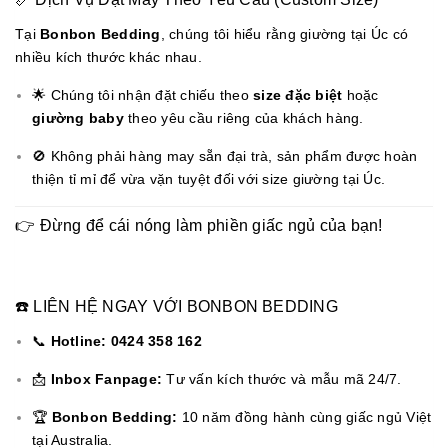
Tại
Bonbon Bedding
, chúng tôi hiểu rằng giường tại Úc có
nhiều kích thước khác nhau.
🌟 Chúng tôi nhận đặt chiếu theo
size đặc biệt
hoặc
giường baby
theo yêu cầu riêng của khách hàng.
🚫 Không phải hàng may sẵn đại trà, sản phẩm được hoàn
thiện tỉ mỉ để vừa vặn tuyệt đối với size giường tại Úc.
👉 Đừng để cái nóng làm phiền giấc ngủ của bạn!
☎️ LIÊN HỆ NGAY VỚI BONBON BEDDING
📞
Hotline:
0424 358 162
📩
Inbox Fanpage:
Tư vấn kích thước và mẫu mã 24/7.
🏆
Bonbon Bedding:
10 năm đồng hành cùng giấc ngủ Việt
tại Australia.