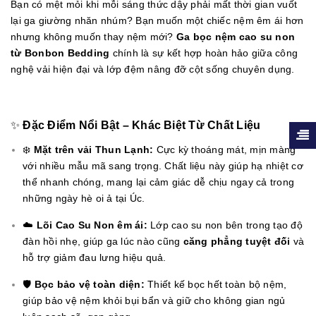
Bạn có mệt mỏi khi mỗi sáng thức dậy phải mất thời gian vuốt
lại ga giường nhăn nhúm? Bạn muốn một chiếc nệm êm ái hơn
nhưng không muốn thay nệm mới?
Ga bọc nệm cao su non
từ Bonbon Bedding
chính là sự kết hợp hoàn hảo giữa công
nghệ vải hiện đại và lớp đệm nâng đỡ cột sống chuyên dụng.
✨
Đặc Điểm Nổi Bật – Khác Biệt Từ Chất Liệu
❄️
Mặt trên vải Thun Lạnh:
Cực kỳ thoáng mát, mịn màng
với nhiều mẫu mã sang trọng. Chất liệu này giúp hạ nhiệt cơ
thể nhanh chóng, mang lại cảm giác dễ chịu ngay cả trong
những ngày hè oi ả tại Úc.
☁️
Lõi Cao Su Non êm ái:
Lớp cao su non bên trong tạo độ
đàn hồi nhẹ, giúp ga lúc nào cũng
căng phẳng tuyệt đối
và
hỗ trợ giảm đau lưng hiệu quả.
🛡️
Bọc bảo vệ toàn diện:
Thiết kế bọc hết toàn bộ nệm,
giúp bảo vệ nệm khỏi bụi bẩn và giữ cho không gian ngủ