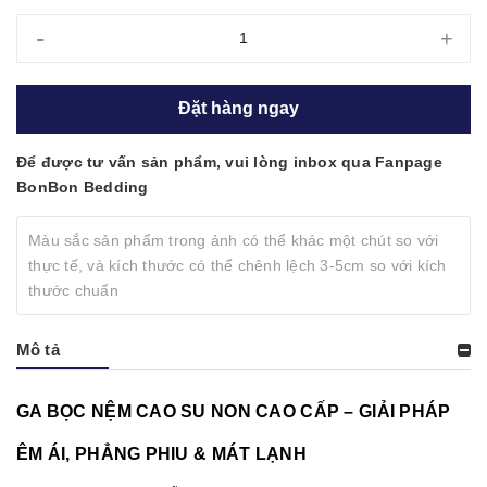
-
+
Đặt hàng ngay
Để được tư vấn sản phẩm, vui lòng inbox qua Fanpage
BonBon Bedding
Màu sắc sản phẩm trong ảnh có thể khác một chút so với
thực tế, và kích thước có thể chênh lệch 3-5cm so với kích
thước chuẩn
Mô tả
GA BỌC NỆM CAO SU NON CAO CẤP – GIẢI PHÁP
ÊM ÁI, PHẲNG PHIU & MÁT LẠNH