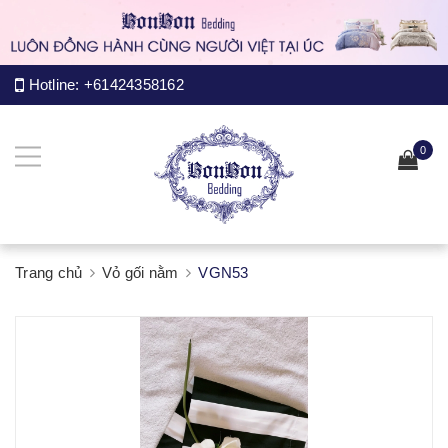
Hotline:
+61424358162
0
Trang chủ
Vỏ gối nằm
VGN53