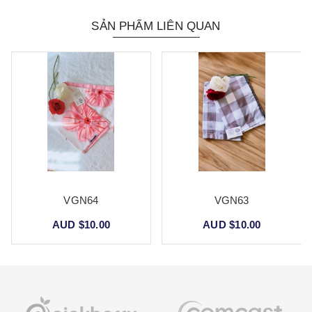
SẢN PHẨM LIÊN QUAN
VGN64
VGN63
VG
D $10.00
AUD $10.00
AUD 