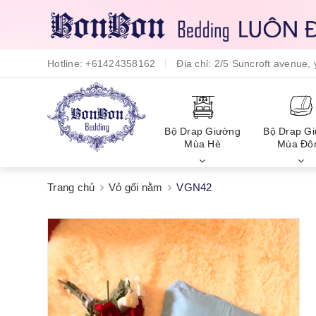
Hotline:
+61424358162
Địa chỉ:
2/5 Suncroft avenue
Bộ Drap Giường
Bộ Drap G
Mùa Hè
Mùa Đô
Trang chủ
Vỏ gối nằm
VGN42