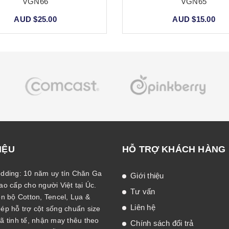
VGN66
VGN65
AUD $25.00
AUD $15.00
IỆU
HỖ TRỢ KHÁCH HÀNG
dding: 10 năm uy tín Chăn Ga
Giới thiệu
o cấp cho người Việt tại Úc.
Tư vấn
n bộ Cotton, Tencel, Lụa &
Liên hệ
p hỗ trợ cột sống chuẩn size
 tinh tế, nhận may thêu theo
Chính sách đổi trả