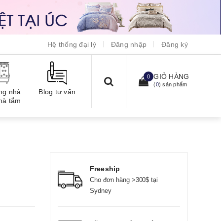
Hệ thống đại lý
Đăng nhập
Đăng ký
GIỎ HÀNG
0
(
0
) sản phẩm
ng nhà
Blog tư vấn
hà tắm
Freeship
Cho đơn hàng >300$ tại
Sydney