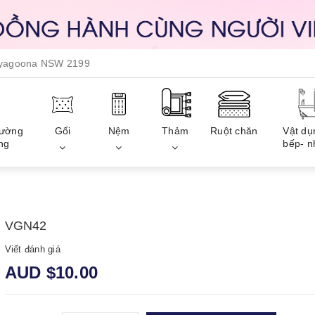
, yagoona NSW 2199
iường
Gối
Nệm
Thảm
Ruột chăn
Vật dụ
ng
bếp- n
VGN42
Viết đánh giá
AUD $10.00