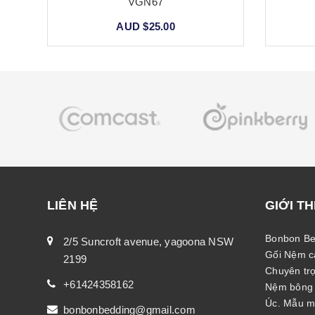
VGN67
AUD $25.00
LIÊN HỆ
GIỚI TH
Bonbon Be
2/5 Suncroft avenue, yagoona NSW
Gối Nệm ca
2199
Chuyên trọ
+61424358162
Nệm bông é
Úc. Mẫu mã
bonbonbedding@gmail.com