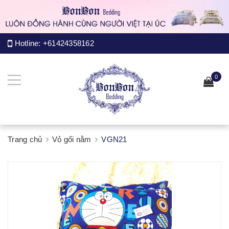
Hotline:
+61424358162
0
Trang chủ
Vỏ gối nằm
VGN21