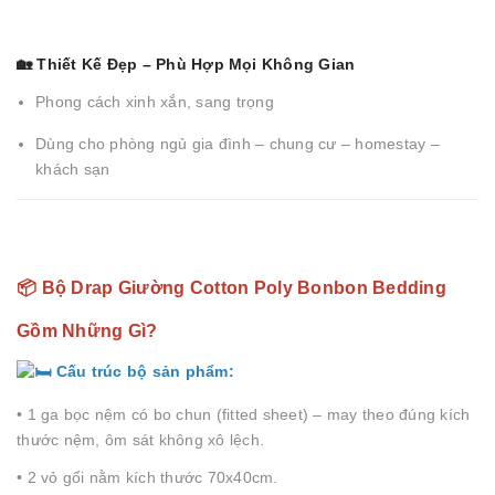
🏡 Thiết Kế Đẹp – Phù Hợp Mọi Không Gian
Phong cách xinh xắn, sang trọng
Dùng cho phòng ngủ gia đình – chung cư – homestay –
khách sạn
📦 Bộ Drap Giường Cotton Poly Bonbon Bedding
Gồm Những Gì?
Cấu trúc bộ sản phẩm:
• 1 ga bọc nệm có bo chun (fitted sheet) – may theo đúng kích
thước nệm, ôm sát không xô lệch.
• 2 vỏ gối nằm kích thước 70x40cm.