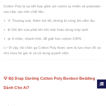
Cotton Poly là sự kết hợp giữa sợi cotton tự nhiên và polyester
cao cấp, tạo nên chất liệu:
🌞 Thoáng mát, thấm hút tốt, không bí nóng khi nằm lâu
❄️ Giữ ấm vừa phải khi trời mát hoặc dùng máy lạnh
🧺 Ít nhăn, nhanh khô, dễ giặt hơn cotton 100%
👉 Vì vậy, bộ chăn ga Cotton Poly được xem là lựa chọn tối ưu
cho mùa hè giá rẻ và sử dụng quanh năm.
💡 Bộ Drap Giường Cotton Poly Bonbon Bedding
Dành Cho Ai?