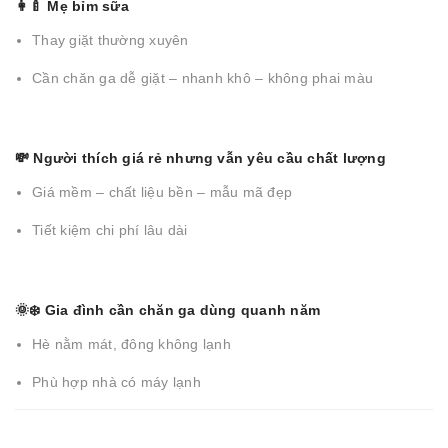
👩‍🍼 Mẹ bỉm sữa
Thay giặt thường xuyên
Cần chăn ga dễ giặt – nhanh khô – không phai màu
💸 Người thích giá rẻ nhưng vẫn yêu cầu chất lượng
Giá mềm – chất liệu bền – mẫu mã đẹp
Tiết kiệm chi phí lâu dài
🌞❄️ Gia đình cần chăn ga dùng quanh năm
Hè nằm mát, đông không lạnh
Phù hợp nhà có máy lạnh