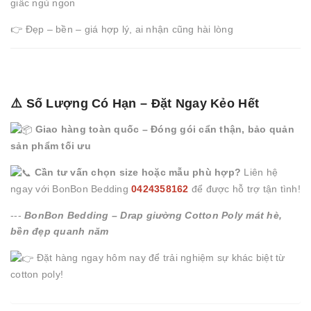
giấc ngủ ngon
👉 Đẹp – bền – giá hợp lý, ai nhận cũng hài lòng
⚠️ Số Lượng Có Hạn – Đặt Ngay Kẻo Hết
Giao hàng toàn quốc – Đóng gói cẩn thận, bảo quản
sản phẩm tối ưu
Cần tư vấn chọn size hoặc mẫu phù hợp?
Liên hệ
ngay với BonBon Bedding
0424358162
để được hỗ trợ tận tình!
---
BonBon Bedding – Drap giường Cotton Poly mát hè,
bền đẹp quanh năm
Đặt hàng ngay hôm nay để trải nghiệm sự khác biệt từ
cotton poly!