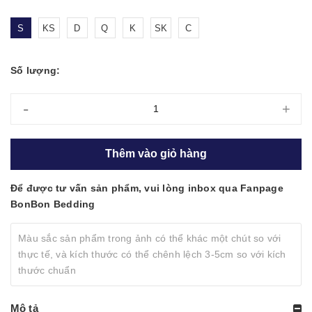
S
KS
D
Q
K
SK
C
Số lượng:
-
+
Thêm vào giỏ hàng
Để được tư vấn sản phẩm, vui lòng inbox qua Fanpage
BonBon Bedding
Màu sắc sản phẩm trong ảnh có thể khác một chút so với
thực tế, và kích thước có thể chênh lệch 3-5cm so với kích
thước chuẩn
Mô tả