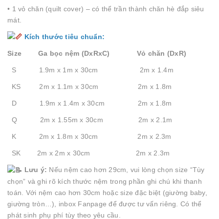
• 1 vỏ chăn (quilt cover) – có thể trần thành chăn hè đắp siêu
mát.
Kích thước tiêu chuẩn:
Size Ga bọc nệm (DxRxC) Vỏ chăn (DxR)
S 1.9m x 1m x 30cm 2m x 1.4m
KS 2m x 1.1m x 30cm 2m x 1.8m
D 1.9m x 1.4m x 30cm 2m x 1.8m
Q 2m x 1.55m x 30cm 2m x 2.1m
K 2m x 1.8m x 30cm 2m x 2.3m
SK 2m x 2m x 30cm 2m x 2.3m
Lưu ý:
Nếu nệm cao hơn 29cm, vui lòng chọn size “Tùy
chọn” và ghi rõ kích thước nệm trong phần ghi chú khi thanh
toán. Với nệm cao hơn 30cm hoặc size đặc biệt (giường baby,
giường tròn…), inbox Fanpage để được tư vấn riêng. Có thể
phát sinh phụ phí tùy theo yêu cầu.