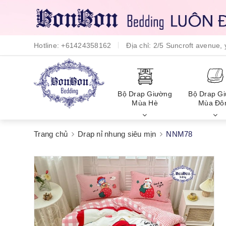
Hotline:
+61424358162
Địa chỉ:
2/5 Suncroft avenue
Bộ Drap Giường
Bộ Drap G
Mùa Hè
Mùa Đô
Trang chủ
Drap nỉ nhung siêu mịn
NNM78