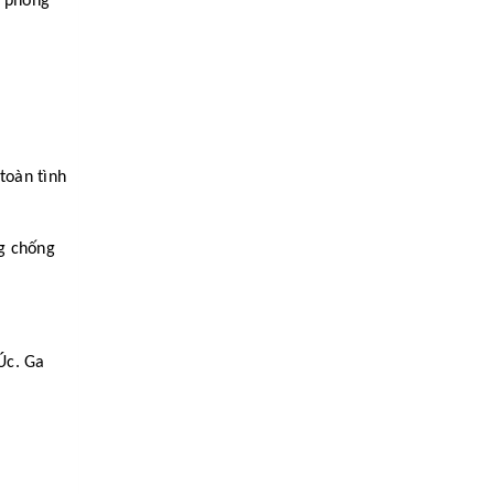
i phòng
toàn tình
g chống
Úc. Ga