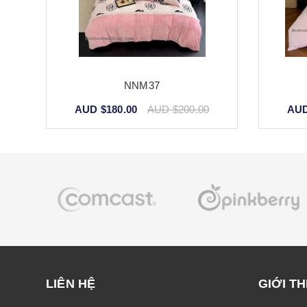
NNM37
AUD $180.00
AUD $200.00
AUD
LIÊN HỆ
GIỚI TH