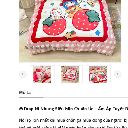
Mô tả
❄️
Drap Nỉ Nhung Siêu Mịn Chuẩn Úc – Ấm Áp Tuyệt Đ
Nỗi sợ lớn nhất khi mua chăn ga mùa đông của người bị 