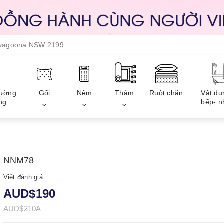
, yagoona NSW 2199
iường
Gối
Nệm
Thảm
Ruột chăn
Vật dụ
ng
bếp- n
NNM78
Viết đánh giá
AUD$190
AUD$210A