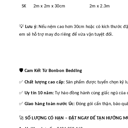
SK 2m x 2m x 30cm 2m x 2.3m
💡
Lưu ý:
Nếu nệm cao hơn 30cm hoặc có kích thước đặc b
em sẽ hỗ trợ may đo riêng để vừa vặn tuyệt đối.
🛡️
Cam Kết Từ Bonbon Bedding
✅
Chất lượng cao cấp:
Sản phẩm được tuyển chọn kỹ l
✅
Uy tín 10 năm:
Tự hào đồng hành cùng giấc ngủ của c
✅
Giao hàng toàn nước Úc:
Đóng gói cẩn thận, bảo quả
🚀
SỐ LƯỢNG CÓ HẠN – ĐẶT NGAY ĐỂ TẬN HƯỞNG M