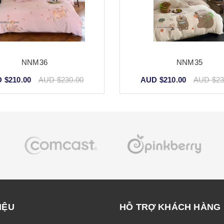
NNM36
NNM35
 $210.00
AUD $230.00
AUD $210.00
AUD $23
IỆU
HỖ TRỢ KHÁCH HÀNG