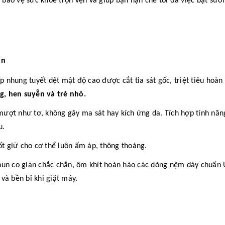
, bảo vệ sức khỏe trọn vẹn và giúp bạn hạn chế tối đa việc bật sưở
ịn
 nhung tuyết dệt mật độ cao được cắt tỉa sát gốc, triệt tiêu hoàn 
g, hen suyễn và trẻ nhỏ.
ượt như tơ, không gây ma sát hay kích ứng da. Tích hợp tính năn
u.
ốt giữ cho cơ thể luôn ấm áp, thông thoáng.
hun co giãn chắc chắn, ôm khít hoàn hảo các dòng nệm dày chuẩn 
và bền bỉ khi giặt máy.