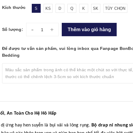
Kích thước
S
KS
D
Q
K
SK
TÙY CHỌN
-
+
Thêm vào giỏ hàng
Số lượng:
Để được tư vấn sản phẩm, vui lòng inbox qua Fanpage BonB
Bedding
Màu sắc sản phẩm trong ảnh có thể khác một chút so với thực tế,
thước có thể chênh lệch 3-5cm so với kích thước chuẩn
ối, An Toàn Cho Hệ Hô Hấp
dị ứng hay hen suyễn là bụi vải và lông rụng.
Bộ drap nỉ nhung s