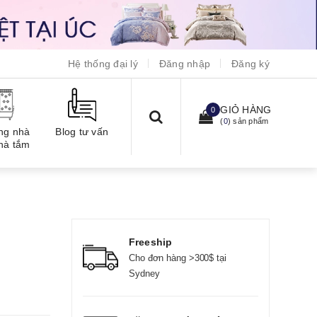
Hệ thống đại lý
Đăng nhập
Đăng ký
GIỎ HÀNG
0
(
0
) sản phẩm
ng nhà
Blog tư vấn
hà tắm
Freeship
Cho đơn hàng >300$ tại
Sydney