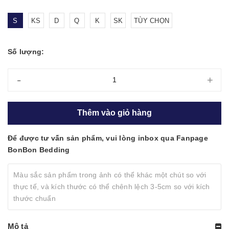
S
KS
D
Q
K
SK
TÙY CHỌN
Số lượng:
-
+
Thêm vào giỏ hàng
Để được tư vấn sản phẩm, vui lòng inbox qua Fanpage
BonBon Bedding
Màu sắc sản phẩm trong ảnh có thể khác một chút so với
thực tế, và kích thước có thể chênh lệch 3-5cm so với kích
thước chuẩn
Mô tả