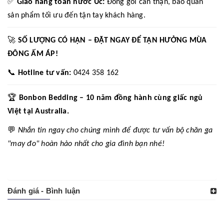
✅
Giao hàng toàn nước Úc:
Đóng gói cẩn thận, bảo quản
sản phẩm tối ưu đến tận tay khách hàng.
🚀
SỐ LƯỢNG CÓ HẠN – ĐẶT NGAY ĐỂ TẬN HƯỞNG MÙA
ĐÔNG ẤM ÁP!
📞
Hotline tư vấn:
0424 358 162
🏆
Bonbon Bedding – 10 năm đồng hành cùng giấc ngủ
Việt tại Australia.
💬
Nhắn tin ngay cho chúng mình để được tư vấn bộ chăn ga
"may đo" hoàn hảo nhất cho gia đình bạn nhé!
Đánh giá - Bình luận