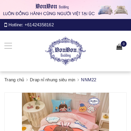
Hotline:
+61424358162
0
Trang chủ
Drap nỉ nhung siêu mịn
NNM22