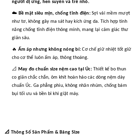
người dị ứng, hen suyễn và trẻ nhỏ.
☁️
Bề mặt siêu mịn, chống tĩnh điện:
Sợi vải mềm mượt
như tơ, không gây ma sát hay kích ứng da. Tích hợp tính
năng chống tĩnh điện thông minh, mang lại cảm giác thư
giãn sâu.
🔥
Ấm áp nhưng không nóng bí:
Cơ chế giữ nhiệt tốt giữ
cho cơ thể luôn ấm áp, thông thoáng.
📐
May đo chuẩn size nệm cao tại Úc:
Thiết kế bo thun
co giãn chắc chắn, ôm khít hoàn hảo các dòng nệm dày
chuẩn Úc. Ga phẳng phiu, không nhăn nhúm, chống bám
bụi tối ưu và bền bỉ khi giặt máy.
📐
Thông Số Sản Phẩm & Bảng Size