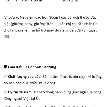
SK 2m x 2m x 30cm 2m x 2.3m
💡
Lưu ý:
Nếu nệm cao hơn 30cm hoặc có kích thước đặc
biệt (giường baby, giường tròn...), các chị chỉ cần nhắn tin
cho fanpage, em sẽ hỗ trợ may đo riêng để vừa vặn tuyệt
đối.
🛡️
Cam Kết Từ Bonbon Bedding
✅
Chất lượng cao cấp:
Sản phẩm được tuyển chọn kỹ lưỡng,
độ bền cao qua nhiều mùa đông.
✅
Uy tín 10 năm:
Tự hào đồng hành cùng giấc ngủ của cộng
đồng người Việt tại Úc.