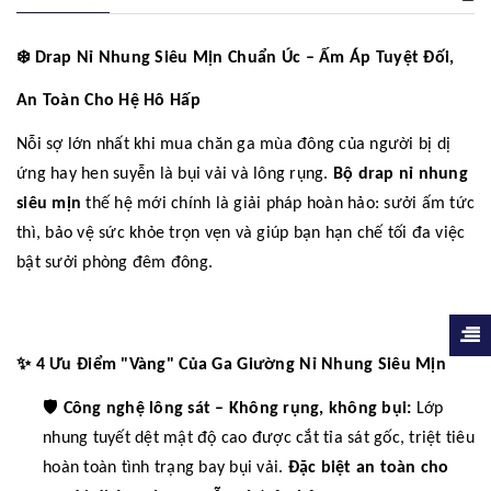
❄️
Drap Nỉ Nhung Siêu Mịn Chuẩn Úc – Ấm Áp Tuyệt Đối,
An Toàn Cho Hệ Hô Hấp
Nỗi sợ lớn nhất khi mua chăn ga mùa đông của người bị dị
ứng hay hen suyễn là bụi vải và lông rụng.
Bộ drap nỉ nhung
siêu mịn
thế hệ mới chính là giải pháp hoàn hảo: sưởi ấm tức
thì, bảo vệ sức khỏe trọn vẹn và giúp bạn hạn chế tối đa việc
bật sưởi phòng đêm đông.
✨
4 Ưu Điểm "Vàng" Của Ga Giường Nỉ Nhung Siêu Mịn
🛡️
Công nghệ lông sát – Không rụng, không bụi:
Lớp
nhung tuyết dệt mật độ cao được cắt tỉa sát gốc, triệt tiêu
hoàn toàn tình trạng bay bụi vải.
Đặc biệt an toàn cho