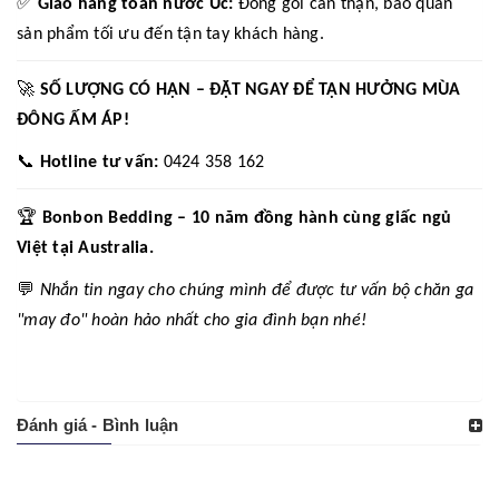
✅
Giao hàng toàn nước Úc:
Đóng gói cẩn thận, bảo quản
sản phẩm tối ưu đến tận tay khách hàng.
🚀
SỐ LƯỢNG CÓ HẠN – ĐẶT NGAY ĐỂ TẬN HƯỞNG MÙA
ĐÔNG ẤM ÁP!
📞
Hotline tư vấn:
0424 358 162
🏆
Bonbon Bedding – 10 năm đồng hành cùng giấc ngủ
Việt tại Australia.
💬
Nhắn tin ngay cho chúng mình để được tư vấn bộ chăn ga
"may đo" hoàn hảo nhất cho gia đình bạn nhé!
Đánh giá - Bình luận