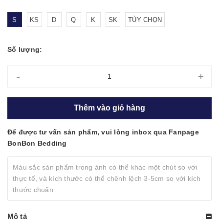
S
KS
D
Q
K
SK
TÙY CHỌN
Số lượng:
-
+
Thêm vào giỏ hàng
Để được tư vấn sản phẩm, vui lòng inbox qua Fanpage
BonBon Bedding
Màu sắc sản phẩm trong ảnh có thể khác một chút so với
thực tế, và kích thước có thể chênh lệch 3-5cm so với kích
thước chuẩn
Mô tả