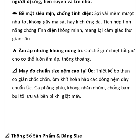
người dị ứng, hen suyễn và trẻ nhỏ.
☁️
Bề mặt siêu mịn, chống tĩnh điện:
Sợi vải mềm mượt
như tơ, không gây ma sát hay kích ứng da. Tích hợp tính
năng chống tĩnh điện thông minh, mang lại cảm giác thư
giãn sâu.
🔥
Ấm áp nhưng không nóng bí:
Cơ chế giữ nhiệt tốt giữ
cho cơ thể luôn ấm áp, thông thoáng.
📐
May đo chuẩn size nệm cao tại Úc:
Thiết kế bo thun
co giãn chắc chắn, ôm khít hoàn hảo các dòng nệm dày
chuẩn Úc. Ga phẳng phiu, không nhăn nhúm, chống bám
bụi tối ưu và bền bỉ khi giặt máy.
📐
Thông Số Sản Phẩm & Bảng Size