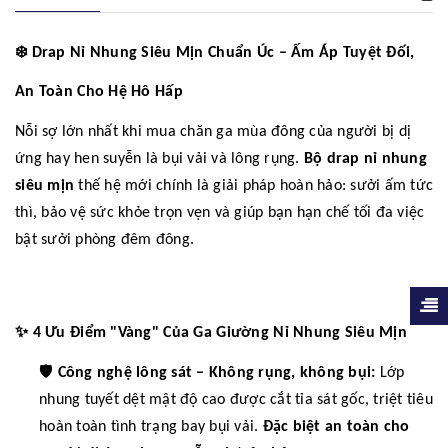
❄️
Drap Nỉ Nhung Siêu Mịn Chuẩn Úc – Ấm Áp Tuyệt Đối,
An Toàn Cho Hệ Hô Hấp
Nỗi sợ lớn nhất khi mua chăn ga mùa đông của người bị dị
ứng hay hen suyễn là bụi vải và lông rụng.
Bộ drap nỉ nhung
siêu mịn
thế hệ mới chính là giải pháp hoàn hảo: sưởi ấm tức
thì, bảo vệ sức khỏe trọn vẹn và giúp bạn hạn chế tối đa việc
bật sưởi phòng đêm đông.
✨
4 Ưu Điểm "Vàng" Của Ga Giường Nỉ Nhung Siêu Mịn
🛡️
Công nghệ lông sát – Không rụng, không bụi:
Lớp
nhung tuyết dệt mật độ cao được cắt tỉa sát gốc, triệt tiêu
hoàn toàn tình trạng bay bụi vải.
Đặc biệt an toàn cho