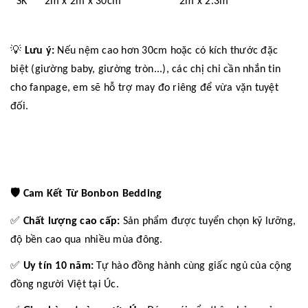
SK 2m x 2m x 30cm 2m x 2.3m
💡
Lưu ý:
Nếu nệm cao hơn 30cm hoặc có kích thước đặc
biệt (giường baby, giường tròn...), các chị chỉ cần nhắn tin
cho fanpage, em sẽ hỗ trợ may đo riêng để vừa vặn tuyệt
đối.
🛡️
Cam Kết Từ Bonbon Bedding
✅
Chất lượng cao cấp:
Sản phẩm được tuyển chọn kỹ lưỡng,
độ bền cao qua nhiều mùa đông.
✅
Uy tín 10 năm:
Tự hào đồng hành cùng giấc ngủ của cộng
đồng người Việt tại Úc.