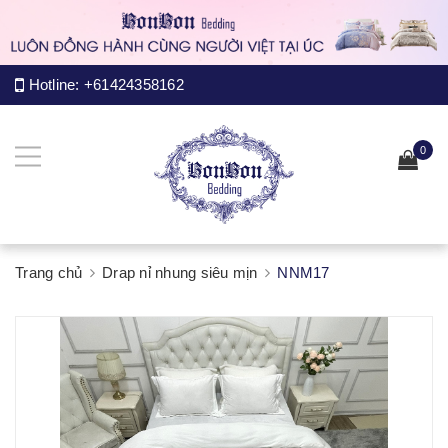
Hotline:
+61424358162
0
Trang chủ
Drap nỉ nhung siêu mịn
NNM17