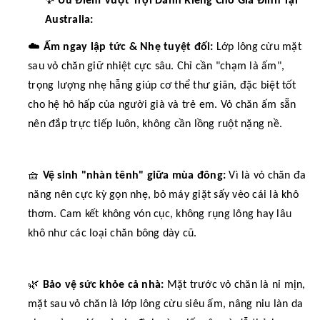
Ưu Điểm Vượt Trội Dành Riêng Cho Gia Đình Tại
Australia:
☁️
Ấm ngay lập tức & Nhẹ tuyệt đối:
Lớp lông cừu mặt
sau vỏ chăn giữ nhiệt cực sâu. Chỉ cần "chạm là ấm",
trọng lượng nhẹ hẫng giúp cơ thể thư giãn, đặc biệt tốt
cho hệ hô hấp của người già và trẻ em. Vỏ chăn ấm sẵn
nên đắp trực tiếp luôn, không cần lồng ruột nặng nề.
🧺
Vệ sinh "nhàn tênh" giữa mùa đông:
Vì là vỏ chăn đa
năng nên cực kỳ gọn nhẹ, bỏ máy giặt sấy vèo cái là khô
thơm. Cam kết không vón cục, không rụng lông hay lâu
khô như các loại chăn bông dày cũ.
🌿
Bảo vệ sức khỏe cả nhà:
Mặt trước vỏ chăn là nỉ mịn,
mặt sau vỏ chăn là lớp lông cừu siêu ấm, nâng niu làn da