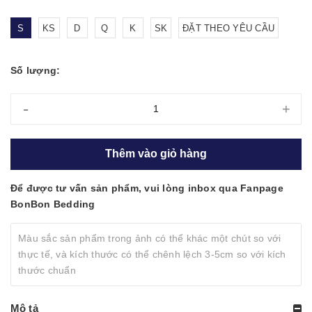
S
KS
D
Q
K
SK
ĐẶT THEO YÊU CẦU
Số lượng:
-
+
Thêm vào giỏ hàng
Để được tư vấn sản phẩm, vui lòng inbox qua Fanpage
BonBon Bedding
Màu sắc sản phẩm trong ảnh có thể khác một chút so với
thực tế, và kích thước có thể chênh lệch 3-5cm so với kích
thước chuẩn
Mô tả