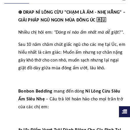
❄️
DRAP NỈ LÔNG CỪU "CHẠM LÀ ẤM - NHẸ HẪNG" –
🇦🇺
GIẢI PHÁP NGỦ NGON MÙA ĐÔNG ÚC
Nhiều chị hỏi em:
"Dòng nỉ nào ấm nhất mà dễ giặt?"
.
Sau 10 năm chăm chút giấc ngủ cho các mẹ tại Úc, em
hiểu nhất là cảm giác: Muốn ấm nhưng sợ chăn nặng
gây khó thở cho con nhỏ, muốn sạch nhưng lại ngại
giặt đồ dày giữa mùa đông ẩm ướt, lâu khô.
Bonbon Bedding
mang đến dòng
Nỉ Lông Cừu Siêu
Ấm Siêu Nhẹ
– Câu trả lời hoàn hảo cho mọi trăn trở
của các chị em:
✨