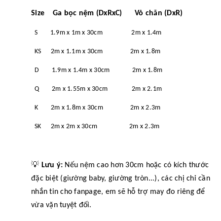
Size Ga bọc nệm (DxRxC) Vỏ chăn (DxR)
S 1.9m x 1m x 30cm 2m x 1.4m
KS 2m x 1.1m x 30cm 2m x 1.8m
D 1.9m x 1.4m x 30cm 2m x 1.8m
Q 2m x 1.55m x 30cm 2m x 2.1m
K 2m x 1.8m x 30cm 2m x 2.3m
SK 2m x 2m x 30cm 2m x 2.3m
💡
Lưu ý:
Nếu nệm cao hơn 30cm hoặc có kích thước
đặc biệt (giường baby, giường tròn...), các chị chỉ cần
nhắn tin cho fanpage, em sẽ hỗ trợ may đo riêng để
vừa vặn tuyệt đối.