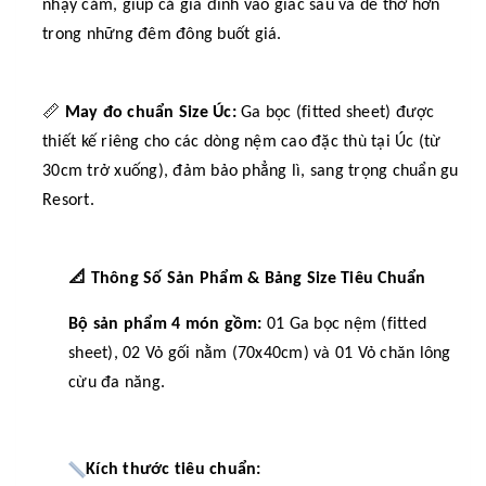
nhạy cảm, giúp cả gia đình vào giấc sâu và dễ thở hơn
trong những đêm đông buốt giá.
📏
May đo chuẩn Size Úc:
Ga bọc (fitted sheet) được
thiết kế riêng cho các dòng nệm cao đặc thù tại Úc (từ
30cm trở xuống), đảm bảo phẳng lì, sang trọng chuẩn gu
Resort.
📐
Thông Số Sản Phẩm & Bảng Size Tiêu Chuẩn
Bộ sản phẩm 4 món gồm:
01 Ga bọc nệm (fitted
sheet), 02 Vỏ gối nằm (70x40cm) và 01 Vỏ chăn lông
cừu đa năng.
Kích thước tiêu chuẩn: