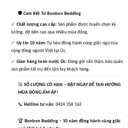
🛡️
Cam Kết Từ Bonbon Bedding
✅
Chất lượng cao cấp:
Sản phẩm được tuyển chọn kỹ
lưỡng, độ bền cao qua nhiều mùa đông.
✅
Uy tín 10 năm:
Tự hào đồng hành cùng giấc ngủ của
cộng đồng người Việt tại Úc.
✅
Giao hàng toàn nước Úc:
Đóng gói cẩn thận, bảo quản
sản phẩm tối ưu đến tận tay khách hàng.
🚀
SỐ LƯỢNG CÓ HẠN – ĐẶT NGAY ĐỂ TẬN HƯỞNG
MÙA ĐÔNG ẤM ÁP!
📞
Hotline tư vấn:
0424 358 162
🏆
Bonbon Bedding – 10 năm đồng hành cùng giấc