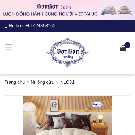
Hotline:
+61424358162
0
Trang chủ
Nỉ lông cừu
NLC81