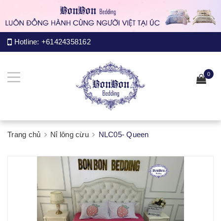
Hotline:
+61424358162
0
Trang chủ
Nỉ lông cừu
NLC05- Queen