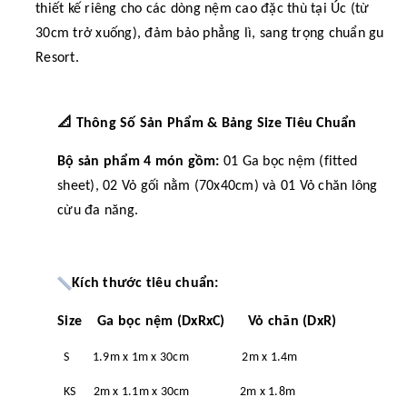
thiết kế riêng cho các dòng nệm cao đặc thù tại Úc (từ
30cm trở xuống), đảm bảo phẳng lì, sang trọng chuẩn gu
Resort.
📐
Thông Số Sản Phẩm & Bảng Size Tiêu Chuẩn
Bộ sản phẩm 4 món gồm:
01 Ga bọc nệm (fitted
sheet), 02 Vỏ gối nằm (70x40cm) và 01 Vỏ chăn lông
cừu đa năng.
Kích thước tiêu chuẩn:
Size Ga bọc nệm (DxRxC) Vỏ chăn (DxR)
S 1.9m x 1m x 30cm 2m x 1.4m
KS 2m x 1.1m x 30cm 2m x 1.8m