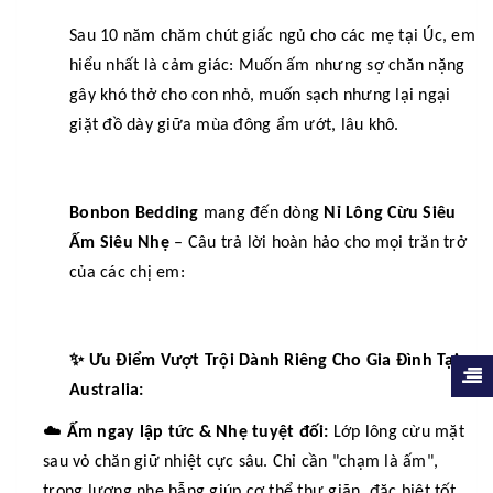
Sau 10 năm chăm chút giấc ngủ cho các mẹ tại Úc, em
hiểu nhất là cảm giác: Muốn ấm nhưng sợ chăn nặng
gây khó thở cho con nhỏ, muốn sạch nhưng lại ngại
giặt đồ dày giữa mùa đông ẩm ướt, lâu khô.
Bonbon Bedding
mang đến dòng
Nỉ Lông Cừu Siêu
Ấm Siêu Nhẹ
– Câu trả lời hoàn hảo cho mọi trăn trở
của các chị em:
✨
Ưu Điểm Vượt Trội Dành Riêng Cho Gia Đình Tại
Australia:
☁️
Ấm ngay lập tức & Nhẹ tuyệt đối:
Lớp lông cừu mặt
sau vỏ chăn giữ nhiệt cực sâu. Chỉ cần "chạm là ấm",
trọng lượng nhẹ hẫng giúp cơ thể thư giãn, đặc biệt tốt