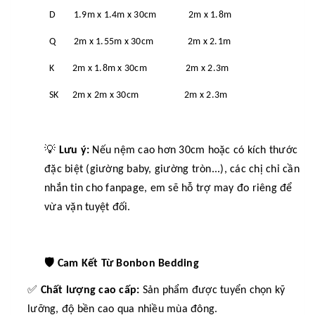
D 1.9m x 1.4m x 30cm 2m x 1.8m
Q 2m x 1.55m x 30cm 2m x 2.1m
K 2m x 1.8m x 30cm 2m x 2.3m
SK 2m x 2m x 30cm 2m x 2.3m
💡
Lưu ý:
Nếu nệm cao hơn 30cm hoặc có kích thước
đặc biệt (giường baby, giường tròn...), các chị chỉ cần
nhắn tin cho fanpage, em sẽ hỗ trợ may đo riêng để
vừa vặn tuyệt đối.
🛡️
Cam Kết Từ Bonbon Bedding
✅
Chất lượng cao cấp:
Sản phẩm được tuyển chọn kỹ
lưỡng, độ bền cao qua nhiều mùa đông.