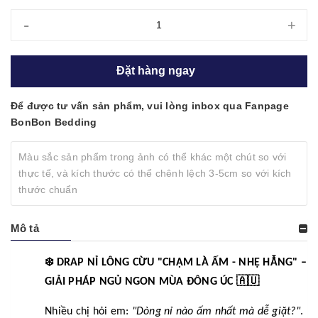
-
+
Đặt hàng ngay
Để được tư vấn sản phẩm, vui lòng inbox qua Fanpage
BonBon Bedding
Màu sắc sản phẩm trong ảnh có thể khác một chút so với
thực tế, và kích thước có thể chênh lệch 3-5cm so với kích
thước chuẩn
Mô tả
❄️
DRAP NỈ LÔNG CỪU "CHẠM LÀ ẤM - NHẸ HẪNG" –
🇦🇺
GIẢI PHÁP NGỦ NGON MÙA ĐÔNG ÚC
Nhiều chị hỏi em:
"Dòng nỉ nào ấm nhất mà dễ giặt?"
.