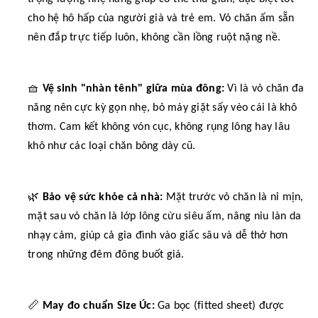
cho hệ hô hấp của người già và trẻ em. Vỏ chăn ấm sẵn
nên đắp trực tiếp luôn, không cần lồng ruột nặng nề.
🧺
Vệ sinh "nhàn tênh" giữa mùa đông:
Vì là vỏ chăn đa
năng nên cực kỳ gọn nhẹ, bỏ máy giặt sấy vèo cái là khô
thơm. Cam kết không vón cục, không rụng lông hay lâu
khô như các loại chăn bông dày cũ.
🌿
Bảo vệ sức khỏe cả nhà:
Mặt trước vỏ chăn là nỉ mịn,
mặt sau vỏ chăn là lớp lông cừu siêu ấm, nâng niu làn da
nhạy cảm, giúp cả gia đình vào giấc sâu và dễ thở hơn
trong những đêm đông buốt giá.
📏
May đo chuẩn Size Úc:
Ga bọc (fitted sheet) được