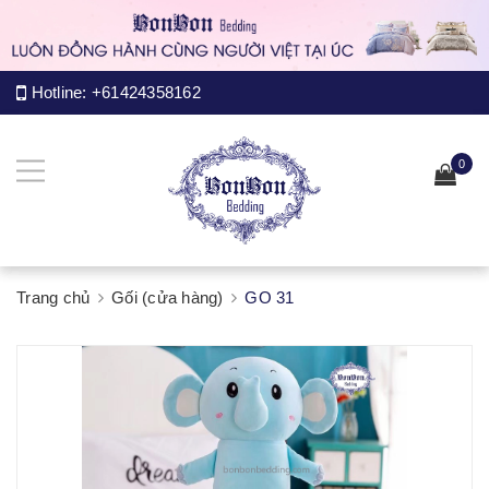
Hotline:
+61424358162
0
Trang chủ
Gối (cửa hàng)
GO 31